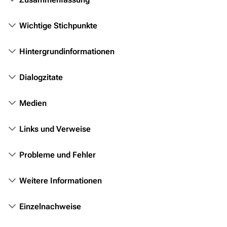
Personen
Wichtige Stichpunkte
Völker
Orte
Hintergrundinformationen
Objekte
Dialogzitate
Zeitleiste
Medien
Fanprojekte
Kommerzielles
Links und Verweise
Mitmachen
Probleme und Fehler
Hilfe
Weitere Informationen
Autorenportal
Themengruppen
Einzelnachweise
Letzte Änderungen