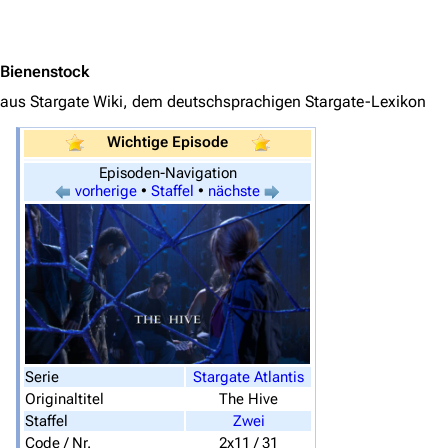
Jump to content
Bienenstock
aus Stargate Wiki, dem deutschsprachigen Stargate-Lexikon
Wichtige Episode
Episoden-Navigation
vorherige
•
Staffel
•
nächste
3638
2133
346.354
Navigation
Hauptseite
Von A bis Z
Serie
Stargate Atlantis
Zufälliger Artikel
Originaltitel
The Hive
Staffel
Zwei
Spezialseiten
Code / Nr.
2x11 / 31