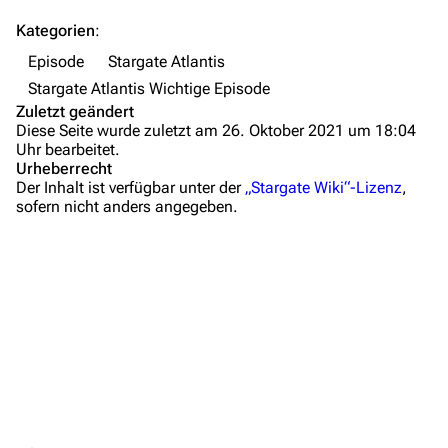
FAQ
Kategorien
:
Wiki-Diskussion
Episode
Stargate Atlantis
Stargate Atlantis Wichtige Episode
Anfragen
Zuletzt geändert
Diese Seite wurde zuletzt am 26. Oktober 2021 um 18:04
Administrations-Übersicht
Uhr bearbeitet.
Urheberrecht
Löschantrag
Der Inhalt ist verfügbar unter der
„Stargate Wiki“-Lizenz
,
sofern nicht anders angegeben.
Vandalismus melden
Zusammenfassung
Technik-Zentrale
Wichtige Stichpunkte
Admin-Anfragen
Hintergrundinformationen
Bot-Anfragen
Dialogzitate
Medien
Kontakt
Links und Verweise
Übersicht
Personen
E-Mail