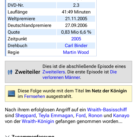
DVD-Nr.
2.3
Datei hochladen
Lauflänge
41:49 Minuten
Weltpremiere
21.11.2005
Filme und Serien
Deutschlandpremiere
27.09.2006
Quote
0,83 Mio 6,6 %
Überblick
Zeitpunkt
2005
Stargate SG-1
Drehbuch
Carl Binder
Regie
Martin Wood
Stargate Atlantis
Stargate Universe
Dies ist die abschließende Episode eines
Zweiteiler
Zweiteilers
. Die erste Episode ist
Die
Stargate Origins
verlorenen Männer
.
Stargate Infinity
Diese Folge wurde mit dem Titel
Im Netz der Königin
im
Fernsehen
ausgestrahlt.
Stargate-Romane
Filme
Nach ihrem erfolglosen Angriff auf ein
Wraith-Basisschiff
sind
Sheppard
,
Teyla Emmagan
,
Ford
,
Ronon
und
Kanayo
von der
Wraith-Königin
gefangen genommen worden…
Das Stargate-Universum
Themenportal
Zusammenfassung