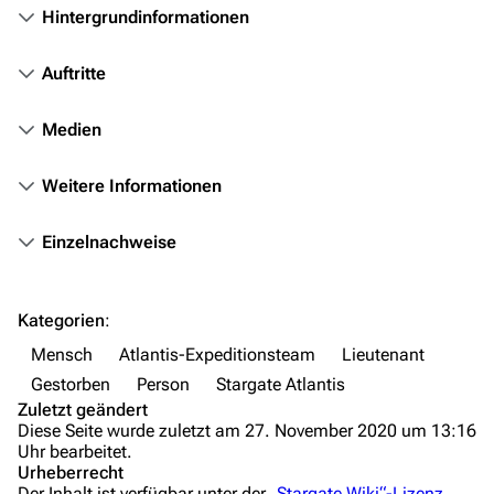
Stargate-Romane
Hintergrundinformationen
Filme
Auftritte
Das Stargate-Universum
Medien
Themenportal
Personen
Weitere Informationen
Völker
Einzelnachweise
Orte
Objekte
Kategorien
:
Zeitleiste
Mensch
Atlantis-Expeditionsteam
Lieutenant
Fanprojekte
Gestorben
Person
Stargate Atlantis
Zuletzt geändert
Kommerzielles
Diese Seite wurde zuletzt am 27. November 2020 um 13:16
Uhr bearbeitet.
Mitmachen
Urheberrecht
Der Inhalt ist verfügbar unter der
„Stargate Wiki“-Lizenz
,