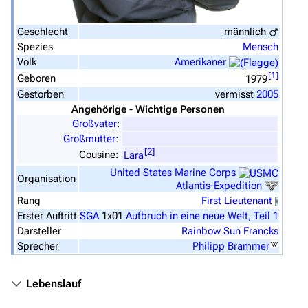
Hauptseite
Geschlecht
männlich
Von A bis Z
Spezies
Mensch
Zufälliger Artikel
Volk
Amerikaner
[
1
]
Geboren
1979
Spezialseiten
Gestorben
vermisst
2005
Datei hochladen
Angehörige - Wichtige Personen
Großvater
:
Großmutter
Filme und Serien
:
[
2
]
Cousine:
Lara
Überblick
United States Marine Corps
Organisation
Atlantis-Expedition
Stargate SG-1
Rang
First Lieutenant
Stargate Atlantis
Erster Auftritt
SGA
1x01
Aufbruch in eine neue Welt, Teil 1
Darsteller
Rainbow Sun Francks
Stargate Universe
Sprecher
Philipp Brammer
Stargate Origins
Lebenslauf
Stargate Infinity