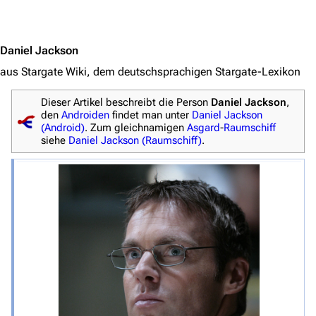
Jump to content
Daniel Jackson
aus Stargate Wiki, dem deutschsprachigen Stargate-Lexikon
Dieser Artikel beschreibt die Person
Daniel Jackson
,
den
Androiden
findet man unter
Daniel Jackson
(Android)
. Zum gleichnamigen
Asgard
-
Raumschiff
siehe
Daniel Jackson (Raumschiff)
.