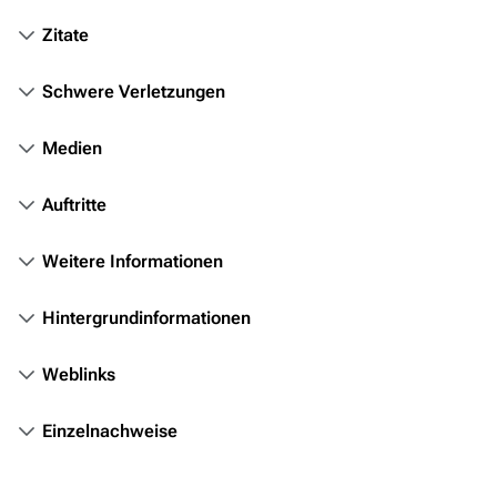
Themenportal
Zitate
Personen
Völker
Schwere Verletzungen
Orte
Medien
Objekte
Zeitleiste
Auftritte
Fanprojekte
Weitere Informationen
Kommerzielles
Hintergrundinformationen
Mitmachen
Hilfe
Weblinks
Autorenportal
Einzelnachweise
Themengruppen
Letzte Änderungen