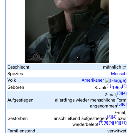
Geschlecht
männlich
Spezies
Mensch
Volk
Amerikaner
[
1
]
[
2
]
Geboren
8. Juli
1965
[
3
]
[
4
]
2-mal;
Aufgestiegen
allerdings wieder menschliche Form
[
5
]
[
6
]
angenommen
7-mal,
[
3
]
[
4
]
Gestorben
anschließend aufgestiegen
bzw.
[
7
]
[
8
]
[
9
]
[
10
]
[
11
]
wiederbelebt
Familienstand
verwitwet