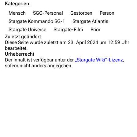
Kategorien
:
FAQ
Mensch
SGC-Personal
Gestorben
Person
Wiki-Diskussion
Stargate Kommando SG-1
Stargate Atlantis
Stargate Universe
Stargate-Film
Prior
Anfragen
Zuletzt geändert
Diese Seite wurde zuletzt am 23. April 2024 um 12:59 Uhr
Administrations-Übersicht
bearbeitet.
Urheberrecht
Löschantrag
Der Inhalt ist verfügbar unter der
„Stargate Wiki“-Lizenz
,
sofern nicht anders angegeben.
Vandalismus melden
Technik-Zentrale
Toggle Lebenslauf 
Lebenslauf
Admin-Anfragen
Toggle Alternative-
Alternative-Zeitlinien & Realitäten
Bot-Anfragen
Toggle Beziehunge
Beziehungen zu anderen Personen
Charakter
Kontakt
Zitate
Übersicht
Schwere Verletzungen