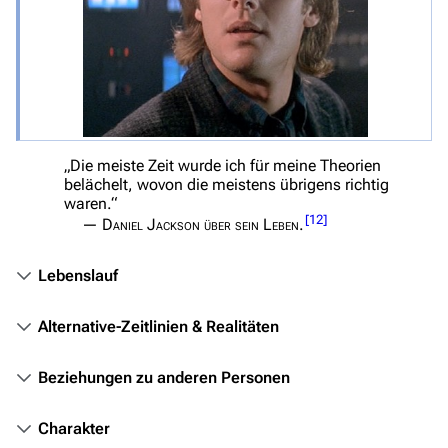
Datei hochladen
Filme und Serien
Überblick
Stargate SG-1
„Die meiste Zeit wurde ich für meine Theorien
belächelt, wovon die meistens übrigens richtig
Stargate Atlantis
waren.“
[
12
]
Stargate Universe
—
Daniel Jackson über sein Leben.
Stargate Origins
Lebenslauf
Stargate Infinity
Alternative-Zeitlinien & Realitäten
Stargate-Romane
Filme
Beziehungen zu anderen Personen
Das Stargate-Universum
Charakter