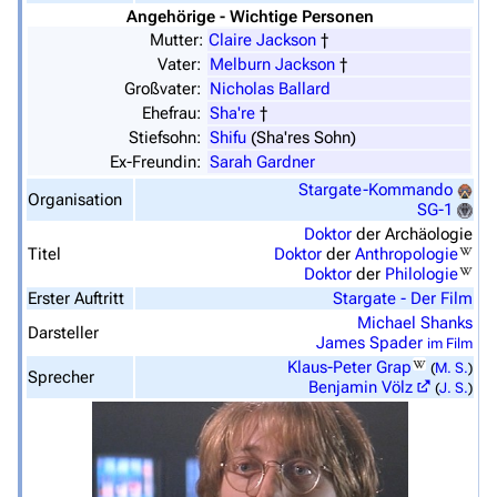
Angehörige - Wichtige Personen
Mutter:
Claire Jackson
†
Vater:
Melburn Jackson
†
Großvater:
Nicholas Ballard
Ehefrau:
Sha're
†
Stiefsohn:
Shifu
(Sha'res Sohn)
Ex-Freundin:
Sarah Gardner
Stargate-Kommando
Organisation
SG-1
Doktor
der Archäologie
3638
2133
346.354
Titel
Doktor
der
Anthropologie
Doktor
der
Philologie
Erster Auftritt
Stargate - Der Film
Michael Shanks
Navigation
Darsteller
James Spader
im Film
Klaus-Peter Grap
(
M. S.
)
Hauptseite
Sprecher
Benjamin Völz
(
J. S.
)
Von A bis Z
Zufälliger Artikel
Spezialseiten