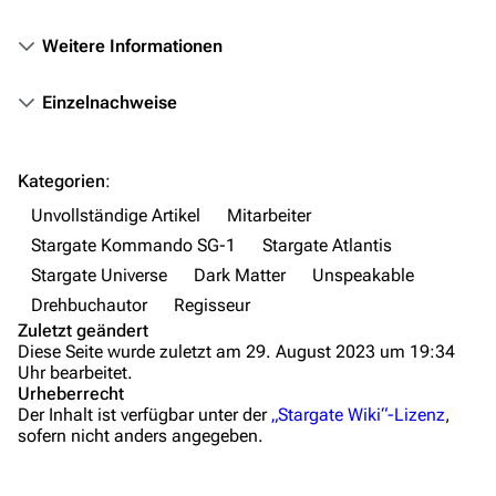
Das Stargate-Universum
Weitere Informationen
Themenportal
Personen
Einzelnachweise
Völker
Orte
Kategorien
:
Unvollständige Artikel
Mitarbeiter
Objekte
Stargate Kommando SG-1
Stargate Atlantis
Zeitleiste
Stargate Universe
Dark Matter
Unspeakable
Fanprojekte
Drehbuchautor
Regisseur
Zuletzt geändert
Kommerzielles
Diese Seite wurde zuletzt am 29. August 2023 um 19:34
Uhr bearbeitet.
Mitmachen
Urheberrecht
Der Inhalt ist verfügbar unter der
„Stargate Wiki“-Lizenz
,
Hilfe
sofern nicht anders angegeben.
Autorenportal