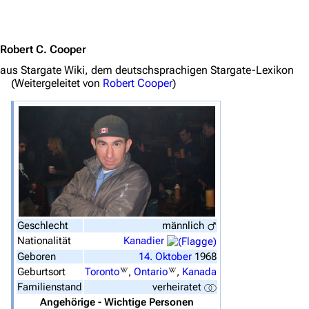
Jump to content
Robert C. Cooper
aus Stargate Wiki, dem deutschsprachigen Stargate-Lexikon
(Weitergeleitet von
Robert Cooper
)
3638
2133
346.354
Geschlecht
männlich
Nationalität
Kanadier
Navigation
Geboren
14.
Oktober
1968
Hauptseite
Geburtsort
Toronto
,
Ontario
,
Kanada
Familienstand
verheiratet
Von A bis Z
Angehörige - Wichtige Personen