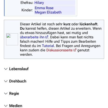
Zufälliger Artikel
Ehefrau:
Hilary
Emma Rose
Kinder:
Spezialseiten
Megan Elizabeth
Datei hochladen
Dieser Artikel ist noch sehr
kurz
oder
lückenhaft
.
Du
kannst helfen, diesen Artikel zu erweitern. Wenn
Filme und Serien
du etwas hinzuzufügen hast, sei mutig und
überarbeite ihn
. Dabei kann man fast nichts
Überblick
falsch machen! Hilfe und Tipps zum Bearbeiten
findest du im
Tutorial
. Bei Fragen und Anregungen
Stargate SG-1
kann zudem die
Diskussionsseite
genutzt
werden.
Stargate Atlantis
Stargate Universe
Lebenslauf
Stargate Origins
Drehbuch
Stargate Infinity
Stargate-Romane
Regie
Filme
Medien