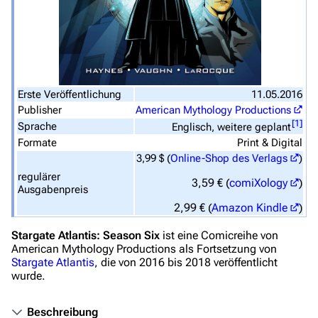
Stargate SG-1
Stargate Atlantis
Stargate Universe
Erste Veröffentlichung
11.05.2016
Stargate Origins
Publisher
American Mythology Productions
[
1
]
Stargate Infinity
Sprache
Englisch, weitere geplant
Formate
Print & Digital
Stargate-Romane
3,99 $ (
Online-Shop des Verlags
)
Filme
regulärer
3,59 € (
comiXology
)
Ausgabenpreis
2,99 € (
Amazon Kindle
)
Das Stargate-Universum
Themenportal
Stargate Atlantis: Season Six
ist eine Comicreihe von
American Mythology Productions
als Fortsetzung von
Personen
Stargate Atlantis
, die von 2016 bis 2018 veröffentlicht
wurde.
Völker
Orte
Beschreibung