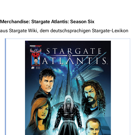
Jump to content
Merchandise
:
Stargate Atlantis: Season Six
aus Stargate Wiki, dem deutschsprachigen Stargate-Lexikon
3640
2133
346.468
Navigation
Hauptseite
Von A bis Z
Zufälliger Artikel
Spezialseiten
Datei hochladen
Filme und Serien
Überblick