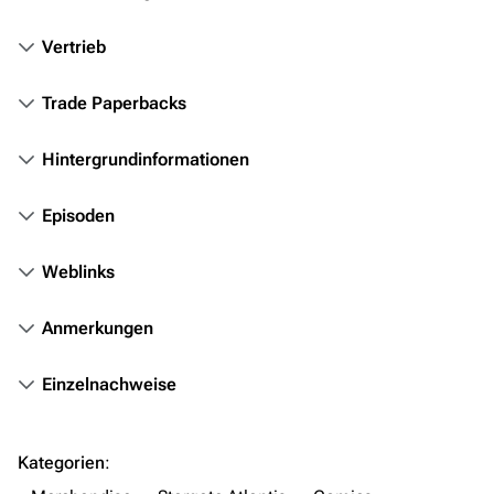
Objekte
Vertrieb
Zeitleiste
Trade Paperbacks
Fanprojekte
Kommerzielles
Hintergrundinformationen
Mitmachen
Episoden
Hilfe
Weblinks
Autorenportal
Themengruppen
Anmerkungen
Letzte Änderungen
Einzelnachweise
FAQ
Wiki-Diskussion
Kategorien
:
Anfragen