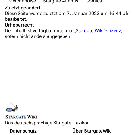
Merchandise
Stargate Atlantis
Comics
Zuletzt geändert
Administrations-Übersicht
Diese Seite wurde zuletzt am 7. Januar 2022 um 16:44 Uhr
bearbeitet.
Löschantrag
Urheberrecht
Der Inhalt ist verfügbar unter der
„Stargate Wiki“-Lizenz
,
Vandalismus melden
sofern nicht anders angegeben.
Technik-Zentrale
Admin-Anfragen
Bot-Anfragen
Beschreibung
Kontakt
Vertrieb
Übersicht
Trade Paperbacks
E-Mail
Links auf diese Seite
Hintergrundinformationen
Feedback
Änderungen an verlinkten Seiten
Ankündigung des Projekts
IRC-Channel
Das deutschsprachige Stargate-Lexikon
Permanenter Link
Episoden
Nicht angemeldet
Datenschutz
Über StargateWiki
Seiten­­informationen