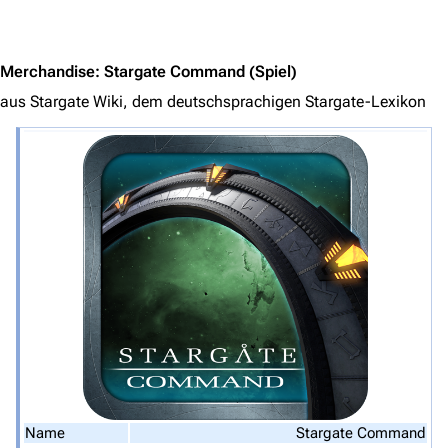
Jump to content
Merchandise
:
Stargate Command
(Spiel)
aus Stargate Wiki, dem deutschsprachigen Stargate-Lexikon
3639
2133
346.366
Navigation
Hauptseite
Name
Stargate Command