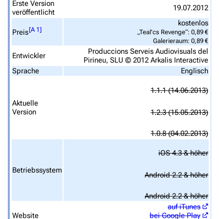
Von A bis Z
Erste Version
19.07.2012
veröffentlicht
Zufälliger Artikel
kostenlos
[
A 1
]
Preis
„Teal'cs Revenge“: 0,89 €
Spezialseiten
Galerieraum: 0,89 €
Produccions Serveis Audiovisuals del
Datei hochladen
Entwickler
Pirineu, SLU © 2012 Arkalis Interactive
Sprache
Englisch
Filme und Serien
1.1.1
(14.06.2013)
Überblick
Aktuelle
Stargate SG-1
Version
1.2.3
(15.05.2013)
Stargate Atlantis
1.0.8
(04.02.2013)
Stargate Universe
iOS 4.3 & höher
Stargate Origins
Betriebssystem
Android 2.2 & höher
Stargate Infinity
Android 2.2 & höher
Stargate-Romane
auf iTunes
Website
bei Google Play
Filme