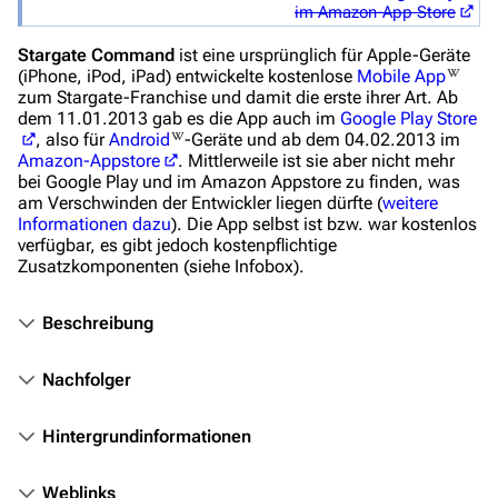
im Amazon-App Store
Das Stargate-Universum
Stargate Command
ist eine ursprünglich für Apple-Geräte
(iPhone, iPod, iPad) entwickelte kostenlose
Mobile App
Themenportal
zum Stargate-Franchise und damit die erste ihrer Art. Ab
dem 11.01.2013 gab es die App auch im
Google Play Store
Personen
, also für
Android
-Geräte und ab dem 04.02.2013 im
Amazon-Appstore
. Mittlerweile ist sie aber nicht mehr
Völker
bei Google Play und im Amazon Appstore zu finden, was
am Verschwinden der Entwickler liegen dürfte (
weitere
Orte
Informationen dazu
). Die App selbst ist bzw. war kostenlos
verfügbar, es gibt jedoch kostenpflichtige
Objekte
Zusatzkomponenten (siehe Infobox).
Zeitleiste
Beschreibung
Fanprojekte
Kommerzielles
Nachfolger
Mitmachen
Hintergrundinformationen
Hilfe
Weblinks