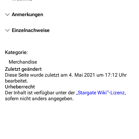
Autorenportal
Themengruppen
Anmerkungen
Letzte Änderungen
Einzelnachweise
FAQ
Wiki-Diskussion
Kategorie
:
Anfragen
Merchandise
Zuletzt geändert
Administrations-Übersicht
Diese Seite wurde zuletzt am 4. Mai 2021 um 17:12 Uhr
bearbeitet.
Löschantrag
Urheberrecht
Der Inhalt ist verfügbar unter der
„Stargate Wiki“-Lizenz
,
Vandalismus melden
sofern nicht anders angegeben.
Technik-Zentrale
Admin-Anfragen
Bot-Anfragen