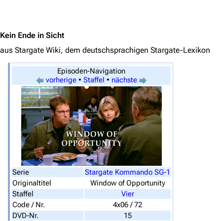
Jump to content
Kein Ende in Sicht
aus Stargate Wiki, dem deutschsprachigen Stargate-Lexikon
Episoden-Navigation
vorherige
•
Staffel
•
nächste
Serie
Stargate Kommando SG-1
3639
2133
346.366
Originaltitel
Window of Opportunity
Staffel
Vier
Code / Nr.
4x06 / 72
DVD-Nr.
15
Navigation