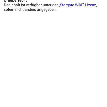
Urheberrecht
Der Inhalt ist verfügbar unter der
„Stargate Wiki“-Lizenz
,
Hilfe
sofern nicht anders angegeben.
Autorenportal
Themengruppen
Letzte Änderungen
FAQ
Wiki-Diskussion
Anfragen
Administrations-Übersicht
Löschantrag
Vandalismus melden
Technik-Zentrale
Zusammenfassung
Admin-Anfragen