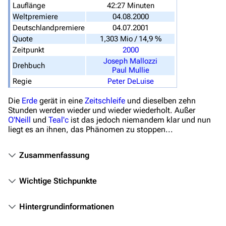
Lauflänge
42:27 Minuten
Hauptseite
Weltpremiere
04.08.2000
Deutschlandpremiere
04.07.2001
Von A bis Z
Quote
1,303 Mio / 14,9 %
Zeitpunkt
2000
Zufälliger Artikel
Joseph Mallozzi
Drehbuch
Paul Mullie
Spezialseiten
Regie
Peter DeLuise
Datei hochladen
Die
Erde
gerät in eine
Zeitschleife
und dieselben zehn
Stunden werden wieder und wieder wiederholt. Außer
Filme und Serien
O'Neill
und
Teal'c
ist das jedoch niemandem klar und nun
liegt es an ihnen, das Phänomen zu stoppen...
Überblick
Stargate SG-1
Zusammenfassung
Stargate Atlantis
Wichtige Stichpunkte
Stargate Universe
Stargate Origins
Hintergrundinformationen
Stargate Infinity