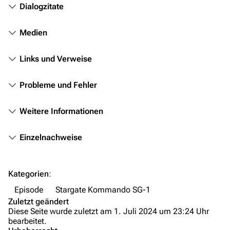
Dialogzitate
Stargate-Romane
Filme
Medien
Das Stargate-Universum
Links und Verweise
Themenportal
Probleme und Fehler
Personen
Weitere Informationen
Völker
Orte
Einzelnachweise
Objekte
Zeitleiste
Kategorien
:
Fanprojekte
Episode
Stargate Kommando SG-1
Zuletzt geändert
Kommerzielles
Diese Seite wurde zuletzt am 1. Juli 2024 um 23:24 Uhr
bearbeitet.
Mitmachen