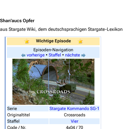
Jump to content
Shan'aucs Opfer
aus Stargate Wiki, dem deutschsprachigen Stargate-Lexikon
3639
2133
346.366
Wichtige Episode
Episoden-Navigation
Navigation
vorherige
•
Staffel
•
nächste
Hauptseite
Von A bis Z
Zufälliger Artikel
Spezialseiten
Datei hochladen
Serie
Stargate Kommando SG-1
Originaltitel
Crossroads
Filme und Serien
Staffel
Vier
Überblick
Code / Nr.
4x04 / 70