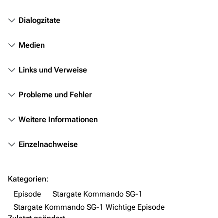
Objekte
Dialogzitate
Zeitleiste
Medien
Fanprojekte
Kommerzielles
Links und Verweise
Mitmachen
Probleme und Fehler
Hilfe
Weitere Informationen
Autorenportal
Themengruppen
Einzelnachweise
Letzte Änderungen
FAQ
Kategorien
:
Wiki-Diskussion
Episode
Stargate Kommando SG-1
Stargate Kommando SG-1 Wichtige Episode
Anfragen