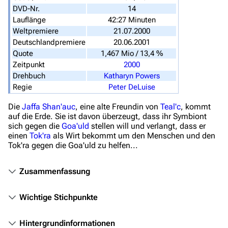
DVD-Nr.
14
Stargate SG-1
Lauflänge
42:27 Minuten
Weltpremiere
21.07.2000
Stargate Atlantis
Deutschlandpremiere
20.06.2001
Stargate Universe
Quote
1,467 Mio / 13,4 %
Zeitpunkt
2000
Stargate Origins
Drehbuch
Katharyn Powers
Regie
Peter DeLuise
Stargate Infinity
Die
Jaffa
Shan'auc
, eine alte Freundin von
Teal'c
, kommt
Stargate-Romane
auf die Erde. Sie ist davon überzeugt, dass ihr Symbiont
Filme
sich gegen die
Goa'uld
stellen will und verlangt, dass er
einen
Tok'ra
als Wirt bekommt um den Menschen und den
Tok'ra gegen die Goa'uld zu helfen...
Das Stargate-Universum
Themenportal
Zusammenfassung
Personen
Wichtige Stichpunkte
Völker
Orte
Hintergrundinformationen