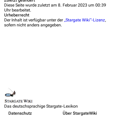
Zuletzt geändert
Diese Seite wurde zuletzt am 8. Februar 2023 um 00:39
Administrations-Übersicht
Uhr bearbeitet.
Urheberrecht
Löschantrag
Der Inhalt ist verfügbar unter der
„Stargate Wiki“-Lizenz
,
sofern nicht anders angegeben.
Vandalismus melden
Technik-Zentrale
Zusammenfassung
Admin-Anfragen
Wichtige Stichpunkte
Bot-Anfragen
Hintergrundinformationen
Dialogzitate
Kontakt
Medien
Übersicht
Links und Verweise
E-Mail
Links auf diese Seite
Personen
Feedback
Änderungen an verlinkten Seiten
Orte
IRC-Channel
Das deutschsprachige Stargate-Lexikon
Permanenter Link
Objekte
Nicht angemeldet
Datenschutz
Über StargateWiki
Seiten­­informationen