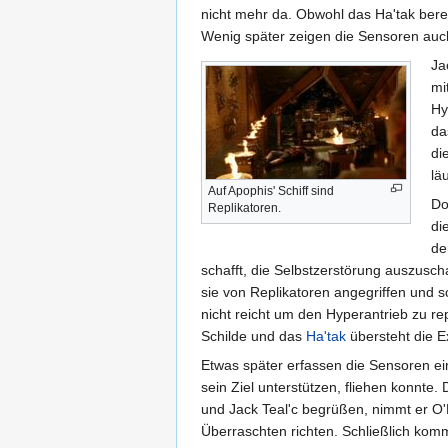
nicht mehr da. Obwohl das Ha'tak bere
Wenig später zeigen die Sensoren auc
Ja
mi
Hy
da
di
lä
Auf Apophis' Schiff sind
Do
Replikatoren.
di
de
schafft, die Selbstzerstörung auszusch
sie von Replikatoren angegriffen und sc
nicht reicht um den Hyperantrieb zu re
Schilde und das
Ha'tak
übersteht die E
Etwas später erfassen die Sensoren ei
sein Ziel unterstützen, fliehen konnte.
und Jack Teal'c begrüßen, nimmt er O'N
Überraschten richten. Schließlich kom