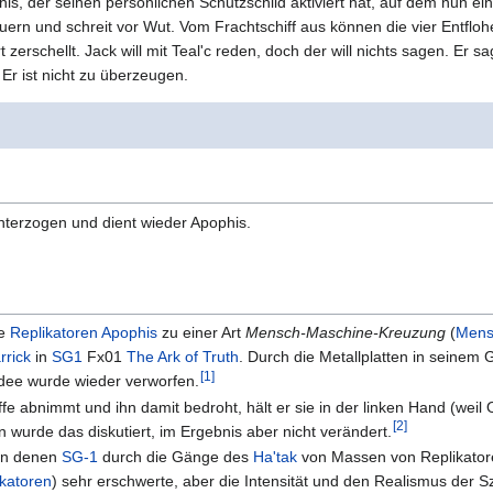
, der seinen persönlichen Schutzschild aktiviert hat, auf dem nun ein
euern und schreit vor Wut. Vom Frachtschiff aus können die vier Entflo
zerschellt. Jack will mit Teal'c reden, doch der will nichts sagen. Er sa
. Er ist nicht zu überzeugen.
terzogen und dient wieder Apophis.
ie
Replikatoren
Apophis
zu einer Art
Mensch-Maschine-Kreuzung
(
Mens
rick
in
SG1
Fx01
The Ark of Truth
. Durch die Metallplatten in seinem 
[
1
]
Idee wurde wieder verworfen.
e abnimmt und ihn damit bedroht, hält er sie in der linken Hand (weil O'
[
2
]
 wurde das diskutiert, im Ergebnis aber nicht verändert.
 in denen
SG-1
durch die Gänge des
Ha'tak
von Massen von Replikatore
ikatoren
) sehr erschwerte, aber die Intensität und den Realismus de