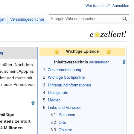
Wer ist online?
Anmelden
S
igen
Versionsgeschichte
u
c
h
e
Wichtige Episode
ng
.
Inhaltsverzeichnis
egenüber. Nachdem
1
Zusammenfassung
, scheint Apophis'
holen und muss mit
2
Wichtige Stichpunkte
s neuer Primus von
3
Hintergrundinformationen
4
Dialogzitate
5
Medien
6
Links und Verweise
anmäßige
6.1
Personen
nteils zerstört,
6.2
Orte
4 Millionen
6.3
Objekte