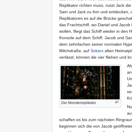
Replikator richten muss, nutzt Jack die
Sam und Jack zu ihm und entdecken, da
Replikatoren es auf die Brücke gescha
das Frachtschiff, wo Daniel und Jacob 
wollen, fliegt das Schiff wieder in de
Konsole auf dem Schiff. Jacob und Sam
dem zehnfachen seiner normalen Hyperr
Milchstraße, auf
Sokars
alten Heimatp
verlässt, können die vier fliehen und 
Al
an
Un
Ja
si
Kr
Der Monsterreplikator
Nu
au
schaffen es bis zum nächsten Ringraum 
beginnen sich die von Jacob geöffnete