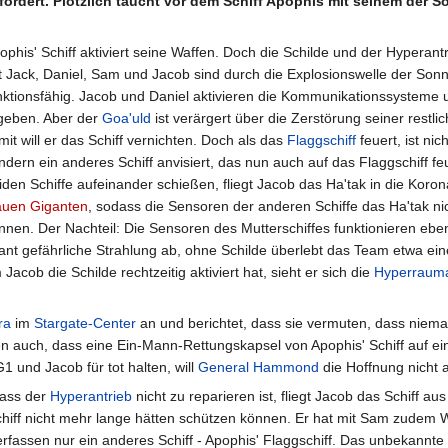
efördert. Plötzlich taucht vor dem Schiff Apophis mit seinem der 
ophis' Schiff aktiviert seine Waffen. Doch die Schilde und der Hyperant
t Jack, Daniel, Sam und Jacob sind durch die Explosionswelle der Sonn
nktionsfähig. Jacob und Daniel aktivieren die Kommunikationssysteme un
geben. Aber der
Goa'uld
ist verärgert über die Zerstörung seiner restli
mit will er das Schiff vernichten. Doch als das
Flaggschiff
feuert, ist nic
ndern ein anderes Schiff anvisiert, das nun auch auf das Flaggschiff f
iden Schiffe aufeinander schießen, fliegt Jacob das Ha'tak in die Koro
auen Giganten
, sodass die Sensoren der anderen Schiffe das Ha'tak ni
nnen. Der Nachteil: Die Sensoren des Mutterschiffes funktionieren ebe
ant gefährliche Strahlung ab, ohne Schilde überlebt das Team etwa ein
cob die Schilde rechtzeitig aktiviert hat, sieht er sich die
Hyperrauma
ra
im
Stargate-Center
an und berichtet, dass sie vermuten, dass niema
en auch, dass eine Ein-Mann-Rettungskapsel von Apophis' Schiff auf e
1 und Jacob für tot halten, will
General
Hammond
die Hoffnung nicht 
dass der
Hyperantrieb
nicht zu reparieren ist, fliegt Jacob das Schiff a
chiff nicht mehr lange hätten schützen können. Er hat mit Sam zudem 
rfassen nur ein anderes Schiff - Apophis' Flaggschiff. Das unbekannte 