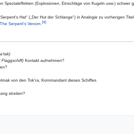
n Spezialeffekten (Explosionen, Einschläge von Kugeln usw.) schwer ge
 „Serpent's Hat“ („Der Hut der Schlange“) in Analogie zu vorherigen Tit
[
4
]
The Serpent's Venom
.
a'tak)
 Flaggschiff)
Kontakt aufnehmen?
gen?
elmak von den Tok'ra, Kommandant dieses Schiffes.
Rang streiten?