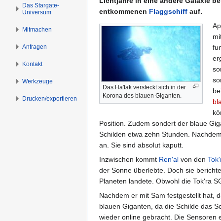
Lichtjahre in eine andere Galaxie b
s
g
Das Stargate-
entkommenen
Flaggschiff
auf.
Universum
p
e
r
n
Ap
Mitmachen
i
mi
n
Anfragen
fu
g
er
Kontakt
e
so
n
so
Werkzeuge
Das Ha'tak versteckt sich in der
be
Korona des blauen Giganten.
Drucken/­exportieren
bl
kö
Position. Zudem sondert der blaue Gig
Schilden etwa zehn Stunden. Nachdem Ja
an. Sie sind absolut kaputt.
Inzwischen kommt
Ren'al
von den
Tok'
der Sonne überlebte. Doch sie bericht
Planeten landete. Obwohl die Tok'ra SG
Nachdem er mit Sam festgestellt hat, 
blauen Giganten, da die Schilde das S
wieder online gebracht. Die Sensoren e