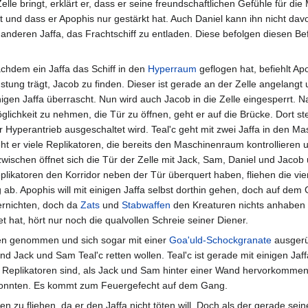
e Zelle bringt, erklärt er, dass er seine freundschaftlichen Gefühle für 
t und dass er Apophis nur gestärkt hat. Auch Daniel kann ihn nicht d
n anderen Jaffa, das Frachtschiff zu entladen. Diese befolgen diesen Be
chdem ein Jaffa das Schiff in den
Hyperraum
geflogen hat, befiehlt Ap
stung trägt, Jacob zu finden. Dieser ist gerade an der Zelle angelangt un
nigen Jaffa überrascht. Nun wird auch Jacob in die Zelle eingesperrt. N
glichkeit zu nehmen, die Tür zu öffnen, geht er auf die Brücke. Dort s
r Hyperantrieb ausgeschaltet wird. Teal'c geht mit zwei Jaffa in de
eht er viele Replikatoren, die bereits den Maschinenraum kontrollieren
zwischen öffnet sich die Tür der Zelle mit Jack, Sam, Daniel und Jacob
plikatoren den Korridor neben der Tür überquert haben, fliehen die vi
ung ab. Apophis will mit einigen Jaffa selbst dorthin gehen, doch auf d
vernichten, doch da
Zats
und
Stabwaffen
den Kreaturen nichts anhaben k
et hat, hört nur noch die qualvollen Schreie seiner Diener.
en genommen und sich sogar mit einer
Goa'uld-Schockgranate
ausgerü
nd Jack und Sam Teal'c retten wollen. Teal'c ist gerade mit einigen J
n Replikatoren sind, als Jack und Sam hinter einer Wand hervorkomme
konnten. Es kommt zum Feuergefecht auf dem Gang.
nen zu fliehen, da er den Jaffa nicht töten will. Doch als der gerade se