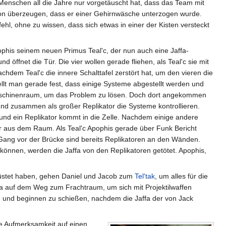
die Menschen all die Jahre nur vorgetäuscht hat, dass das Team mit
avon überzeugen, dass er einer Gehirnwäsche unterzogen wurde.
fehl, ohne zu wissen, dass sich etwas in einer der Kisten versteckt
ophis seinem neuen Primus Teal'c, der nun auch eine Jaffa-
d öffnet die Tür. Die vier wollen gerade fliehen, als Teal'c sie mit
achdem Teal'c die innere Schalttafel zerstört hat, um den vieren die
tellt man gerade fest, dass einige Systeme abgestellt werden und
n Maschinenraum, um das Problem zu lösen. Doch dort angekommen
 und zusammen als großer Replikator die Systeme kontrollieren.
 und ein Replikator kommt in die Zelle. Nachdem einige andere
er aus dem Raum. Als Teal'c Apophis gerade über Funk Bericht
em Gang vor der Brücke sind bereits Replikatoren an den Wänden.
önnen, werden die Jaffa von den Replikatoren getötet. Apophis,
stet haben, gehen Daniel und Jacob zum
Tel'tak
, um alles für die
affa auf dem Weg zum Frachtraum, um sich mit Projektilwaffen
n und beginnen zu schießen, nachdem die Jaffa der von Jack
ine Aufmerksamkeit auf einen