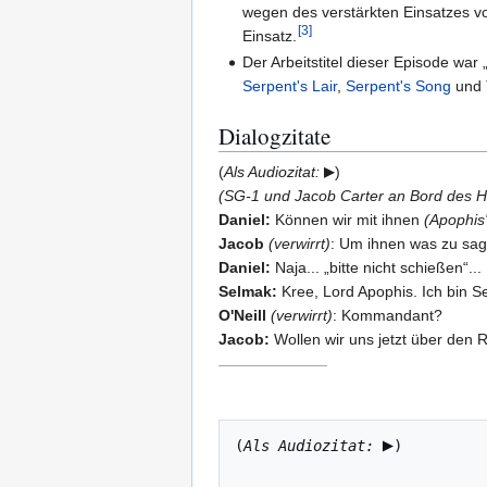
wegen des verstärkten Einsatzes vo
[
3
]
Einsatz.
Der Arbeitstitel dieser Episode war
Serpent's Lair
,
Serpent's Song
und
Dialogzitate
(
Als Audiozitat:
)
(SG-1 und Jacob Carter an Bord des H
Daniel:
Können wir mit ihnen
(Apophis'
Jacob
(verwirrt)
: Um ihnen was zu sa
Daniel:
Naja... „bitte nicht schießen“...
Selmak:
Kree, Lord Apophis. Ich bin S
O'Neill
(verwirrt)
: Kommandant?
Jacob:
Wollen wir uns jetzt über den 
(
Als Audiozitat:
)