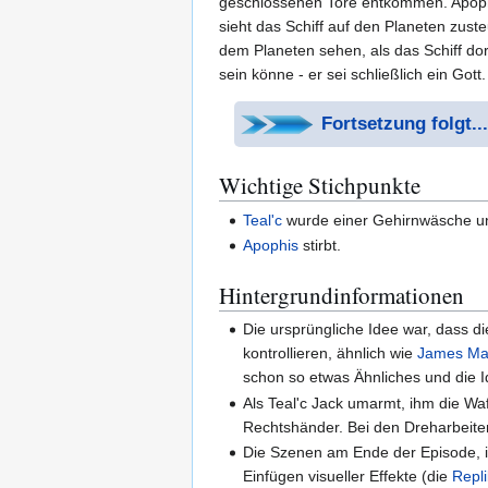
geschlossenen Tore entkommen. Apophis
sieht das Schiff auf den Planeten zust
dem Planeten sehen, als das Schiff dort 
sein könne - er sei schließlich ein Gott
Fortsetzung folgt...
Wichtige Stichpunkte
Teal'c
wurde einer Gehirnwäsche un
Apophis
stirbt.
Hintergrundinformationen
Die ursprüngliche Idee war, dass d
kontrollieren, ähnlich wie
James Mar
schon so etwas Ähnliches und die 
Als Teal'c Jack umarmt, ihm die Waff
Rechtshänder. Bei den Dreharbeiten
Die Szenen am Ende der Episode,
Einfügen visueller Effekte (die
Repl