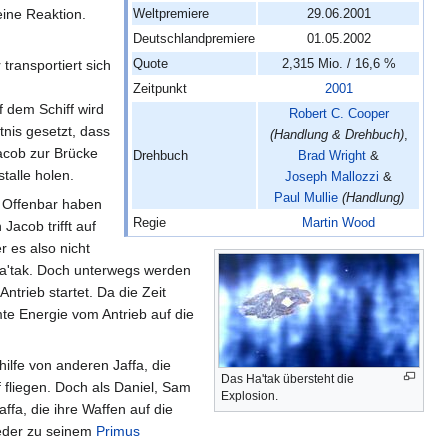
eine Reaktion.
Weltpremiere
29.06.2001
Deutschlandpremiere
01.05.2002
Quote
2,315 Mio. / 16,6 %
transportiert sich
Zeitpunkt
2001
f dem Schiff wird
Robert C. Cooper
nis gesetzt, dass
(Handlung & Drehbuch)
,
Jacob zur Brücke
Drehbuch
Brad Wright
&
talle holen.
Joseph Mallozzi
&
Paul Mullie
(Handlung)
. Offenbar haben
Regie
Martin Wood
acob trifft auf
 es also nicht
 Ha'tak. Doch unterwegs werden
ntrieb startet. Da die Zeit
mte Energie vom Antrieb auf die
hilfe von anderen Jaffa, die
Das Ha'tak übersteht die
f fliegen. Doch als Daniel, Sam
Explosion.
ffa, die ihre Waffen auf die
wieder zu seinem
Primus