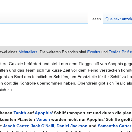
Lesen
Quelltext anze
 zwei eines
Mehrteilers
. Die weiteren Episoden sind
Exodus
und
Teal'cs Prüfu
ndere Galaxie befördert und steht nun dem Flaggschiff von Apophis g
ffen und das Team sich für kurze Zeit vor dem Feind verstecken konnte
 geht an Bord des feindlichen Schiffes, um Ersatzteile für ihr Schiff zu 
en dort die Kontrolle übernommen haben. Obendrein gibt sich Teal'c al
ich zu...
lohenen
Tanith
auf
Apophis
' Schiff transportiert und durch die pl
kuierten Planeten
Vorash
wurden nicht nur Apophis' Schiffe größte
it
Jacob Carter
,
Jack O'Neill
,
Daniel Jackson
und
Samantha Carter