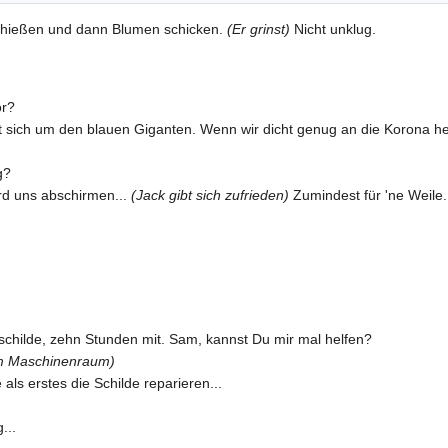
t schießen und dann Blumen schicken.
(Er grinst)
Nicht unklug.
or?
sich um den blauen Giganten. Wenn wir dicht genug an die Korona h
g?
ird uns abschirmen...
(Jack gibt sich zufrieden)
Zumindest für 'ne Weile.
childe, zehn Stunden mit. Sam, kannst Du mir mal helfen?
um Maschinenraum)
 als erstes die Schilde reparieren...
...