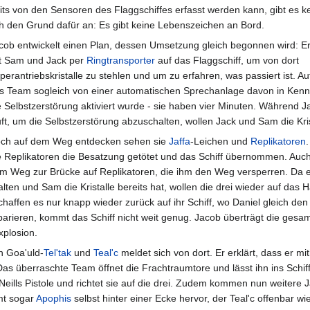
its von den Sensoren des Flaggschiffes erfasst werden kann, gibt es k
h den Grund dafür an: Es gibt keine Lebenszeichen an Bord.
cob entwickelt einen Plan, dessen Umsetzung gleich begonnen wird: Er 
t Sam und Jack per
Ringtransporter
auf das Flaggschiff, um von dort
perantriebskristalle zu stehlen und um zu erfahren, was passiert ist. Au
s Team sogleich von einer automatischen Sprechanlage davon in Kennt
e Selbstzerstörung aktiviert wurde - sie haben vier Minuten. Während 
uft, um die Selbstzerstörung abzuschalten, wollen Jack und Sam die Kris
ch auf dem Weg entdecken sehen sie
Jaffa
-Leichen und
Replikatoren
e Replikatoren die Besatzung getötet und das Schiff übernommen. Auch J
m Weg zur Brücke auf Replikatoren, die ihm den Weg versperren. Da er
alten und Sam die Kristalle bereits hat, wollen die drei wieder auf das
haffen es nur knapp wieder zurück auf ihr Schiff, wo Daniel gleich den A
parieren, kommt das Schiff nicht weit genug. Jacob überträgt die gesa
xplosion.
n Goa'uld-
Tel'tak
und
Teal'c
meldet sich von dort. Er erklärt, dass er mit
 Das überraschte Team öffnet die Frachtraumtore und lässt ihn ins Schif
eills Pistole und richtet sie auf die drei. Zudem kommen nun weitere Ja
mt sogar
Apophis
selbst hinter einer Ecke hervor, der Teal'c offenbar 