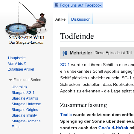
Folge uns auf Facebook
Artikel
Diskussion
Todfeinde
Z
Z
Mehrteiler
Diese Episode ist Teil
u
u
Hauptseite
r
r
Von A bis Z
SG-1
wurde mit ihrem Schiff in eine a
N
S
Zufälliger Artikel
ein unbekanntes Schiff Apophis angegri
a
u
Schiff plötzlich unbelebt zu sein. SG-1
Filme und Serien
v
c
Schrecken feststellen, dass Replikator
Überblick
i
h
Apophis zu erkennen - die Lage spitzt s
Stargate SG-1
g
e
Stargate Atlantis
a
s
Zusammenfassung
Stargate Universe
t
p
Stargate Origins
Teal'c
wurde verletzt von dem entf
i
r
Stargate Infinity
Sprengung der Sonne über dem eva
Stargate-Romane
o
i
Filme
sondern auch das
Goa'uld
-
Ha'tak
m
n
n