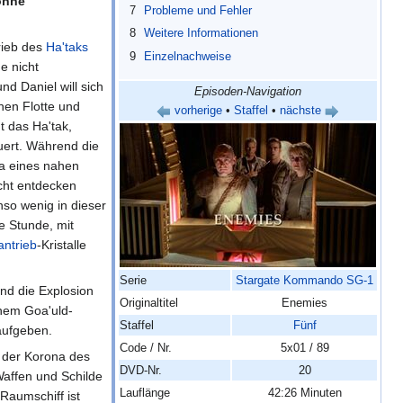
Sonne
7
Probleme und Fehler
8
Weitere Informationen
rieb des
Ha'taks
9
Einzelnachweise
e nicht
d Daniel will sich
Episoden-Navigation
chen Flotte und
vorherige
•
Staffel
•
nächste
ht das Ha'tak,
euert. Während die
na eines nahen
cht entdecken
nso wenig in dieser
e Stunde, mit
ntrieb
-Kristalle
Serie
Stargate Kommando SG-1
nd die Explosion
Originaltitel
Enemies
inem Goa'uld-
Staffel
Fünf
aufgeben.
Code / Nr.
5x01 / 89
us der Korona des
DVD-Nr.
20
Waffen und Schilde
Lauflänge
42:26 Minuten
Raumschiff ist