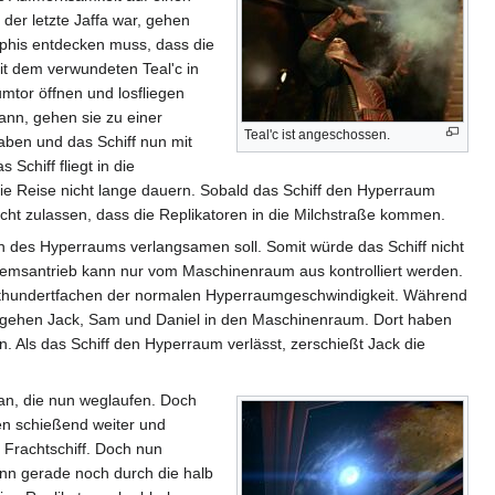
 der letzte Jaffa war, gehen
ophis entdecken muss, dass die
it dem verwundeten Teal'c in
umtor öffnen und losfliegen
kann, gehen sie zu einer
Teal'c ist angeschossen.
aben und das Schiff nun mit
chiff fliegt in die
 die Reise nicht lange dauern. Sobald das Schiff den Hyperraum
icht zulassen, dass die Replikatoren in die Milchstraße kommen.
en des Hyperraums verlangsamen soll. Somit würde das Schiff nicht
remsantrieb kann nur vom Maschinenraum aus kontrolliert werden.
Achthundertfachen der normalen Hyperraumgeschwindigkeit. Während
n, gehen Jack, Sam und Daniel in den Maschinenraum. Dort haben
 Als das Schiff den Hyperraum verlässt, zerschießt Jack die
 an, die nun weglaufen. Doch
en schießend weiter und
 Frachtschiff. Doch nun
ann gerade noch durch die halb