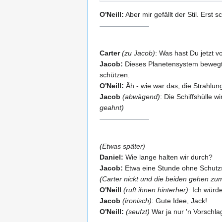
O'Neill:
Aber mir gefällt der Stil. Ers
Carter
(zu Jacob)
: Was hast Du jetzt v
Jacob:
Dieses Planetensystem bewegt 
schützen.
O'Neill:
Äh - wie war das, die Strahlun
Jacob
(abwägend)
: Die Schiffshülle w
geahnt)
(Etwas später)
Daniel:
Wie lange halten wir durch?
Jacob:
Etwa eine Stunde ohne Schutzs
(Carter nickt und die beiden gehen z
O'Neill
(ruft ihnen hinterher)
: Ich würde
Jacob
(ironisch)
: Gute Idee, Jack!
O'Neill:
(seufzt)
War ja nur 'n Vorschlag