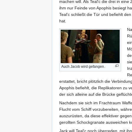
machen will. Als Teal'c die drei in ein
ihm nur Feinde von Apophis besiegt ha
Teal'c schließt die Tür und befiehlt de
hat.
Na
Rü
ei
Mö
de
si
Auch Jacob wird gefangen.
In
Re
erstattet, bricht plötzlich die Verbind
Apophis befiehlt, die Replikatoren zu 
der sich alleine auf die Brücke geflücht
Nachdem sie sich im Frachtraum Waff
Flucht vom Schiff vorzubereiten, währe
auszurüsten, da diese effektiver gege
gerollten Schockgranate ausweichen 
Jack will Teal'c noch überreden, mit ih