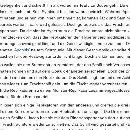
 Gelegenheit und schießt ihn an, woraufhin Teal'c zu Boden geht. Da er
ss er noch lebt. Sein Symbiont heilt ihn wahrscheinlich. Während Ap
fft haben und er nun von ihnen umzingelt ist, kommen Jack und Sam m
bereits warten. Teal'c wird gefesselt. Doch gerade als sie das Frachtra
n Hyperraum. Da die vier im Hyperraum die Frachtraumtore nicht öffnen 
 entdecken dort, dass die Replikatoren den Hyperantrieb modifiziert h
aumgeschwindigkeit fliegt und die Geschwindigkeit noch zunimmt. Das S
laneten,
Apophis
' neuem Stützpunkt. Mit dieser Geschwindigkeit sollte
brauchen für den Restweg zur Erde nicht lange. Doch sie können auch n
so wollen sie den Bremsantrieb zerstören, der das Schiff nach Verlass
halten können und auf dem Goa'uld-Planeten zerschellen. Doch der B
d dort sind die meisten Replikatoren. Das Schiff fliegt nun mit dem 
cob wieder zum Frachtschiff geht, um die Flucht wieder vorzubereite
ch die Replikatoren zu einem Monster-Replikator zusammengeschlossen.
istalle für den Bremsantrieb.
n lösen sich einige Replikatoren von den anderen und greifen die drei
f einem Korridor werden sie von Replikatoren umzingelt. Die Drei renn
des Schiffes. Jacob holt sie mit dem Ringtransporter von dort auf das
n Frachtraumtore wieder zu schließen. Das Schiff wird gestartet und k