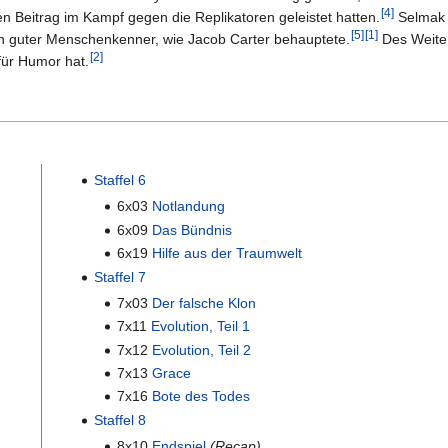
[
4
]
n Beitrag im Kampf gegen die Replikatoren geleistet hatten.
Selmak 
[
5
]
[
1
]
in guter Menschenkenner, wie Jacob Carter behauptete.
Des Weiter
[
2
]
für Humor hat.
Staffel 6
6x03
Notlandung
6x09
Das Bündnis
6x19
Hilfe aus der Traumwelt
Staffel 7
7x03
Der falsche Klon
7x11
Evolution, Teil 1
7x12
Evolution, Teil 2
7x13
Grace
7x16
Bote des Todes
Staffel 8
8x10
Endspiel
(Recap)