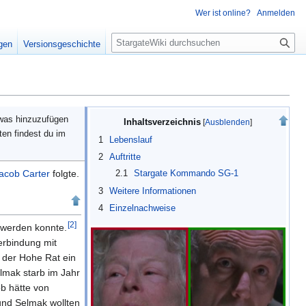
Wer ist online?
Anmelden
S
igen
Versionsgeschichte
u
c
h
e
twas hinzuzufügen
Inhaltsverzeichnis
ten findest du im
1
Lebenslauf
2
Auftritte
acob Carter
folgte.
2.1
Stargate Kommando SG-1
3
Weitere Informationen
4
Einzelnachweise
[
2
]
 werden konnte.
erbindung mit
 der Hohe Rat ein
mak starb im Jahr
b hätte von
und Selmak wollten