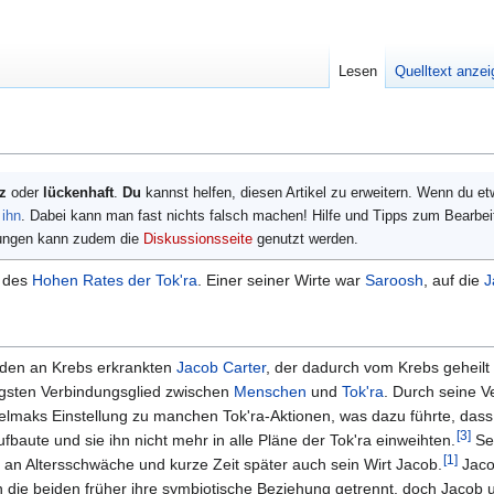
Lesen
Quelltext anze
z
oder
lückenhaft
.
Du
kannst helfen, diesen Artikel zu erweitern. Wenn du e
 ihn
. Dabei kann man fast nichts falsch machen! Hilfe und Tipps zum Bearbei
gungen kann zudem die
Diskussionsseite
genutzt werden.
d des
Hohen Rates der Tok'ra
. Einer seiner Wirte war
Saroosh
, auf die
J
den an Krebs erkrankten
Jacob Carter
, der dadurch vom Krebs geheilt
gsten Verbindungsglied zwischen
Menschen
und
Tok'ra
. Durch seine V
elmaks Einstellung zu manchen Tok'ra-Aktionen, was dazu führte, dass
[
3
]
aute und sie ihn nicht mehr in alle Pläne der Tok'ra einweihten.
Sel
[
1
]
 Altersschwäche und kurze Zeit später auch sein Wirt Jacob.
Jaco
 die beiden früher ihre symbiotische Beziehung getrennt, doch Jacob 