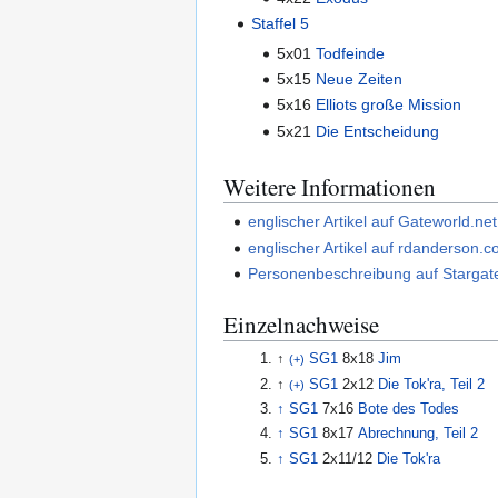
Staffel 5
5x01
Todfeinde
5x15
Neue Zeiten
5x16
Elliots große Mission
5x21
Die Entscheidung
Weitere Informationen
englischer Artikel auf Gateworld.net
englischer Artikel auf rdanderson.
Personenbeschreibung auf Stargate
Einzelnachweise
↑
SG1
8x18
Jim
(+)
↑
SG1
2x12
Die Tok'ra, Teil 2
(+)
↑
SG1
7x16
Bote des Todes
↑
SG1
8x17
Abrechnung, Teil 2
↑
SG1
2x11/12
Die Tok'ra