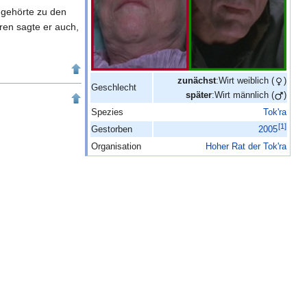
gehörte zu den
en sagte er auch,
zunächst
:Wirt
weiblich (
)
Geschlecht
später
:Wirt
männlich (
)
Spezies
Tok'ra
[
1
]
Gestorben
2005
Organisation
Hoher Rat der Tok'ra