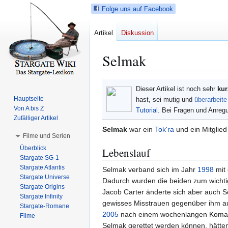
Folge uns auf Facebook
Artikel
Diskussion
Selmak
Z
Z
Dieser Artikel ist noch sehr
kur
u
u
Hauptseite
hast, sei mutig und
überarbeite
r
r
Von A bis Z
Tutorial
. Bei Fragen und Anre
N
S
Zufälliger Artikel
a
u
Selmak
war ein
Tok'ra
und ein Mitglie
Filme und Serien
v
c
Überblick
Lebenslauf
i
h
Stargate SG-1
g
e
Stargate Atlantis
Selmak verband sich im Jahr
1998
mit 
a
s
Stargate Universe
Dadurch wurden die beiden zum wichti
t
p
Stargate Origins
Jacob Carter änderte sich aber auch S
i
r
Stargate Infinity
gewisses Misstrauen gegenüber ihm aufb
Stargate-Romane
o
i
2005
nach einem wochenlangen Koma an
Filme
n
n
Selmak gerettet werden können, hätten