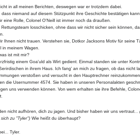
cht in all meinen Berichten, deswegen war er trotzdem dabei.
, dass niemand auf diesem Stützpunkt ihre Geschichte bestätigen kan
ür eine Rolle, Colonel O'Neill ist immer noch da draußen.
 Rettungsteam losschicken, ohne dass wir nicht sicher sein können, dass
n.
r Ihnen nicht trauen. Verstehen sie, Dotkor Jacksons Motiv für seine T
 Öl in meinem Wagen.
was ist mit mir?
fristig einem Goa'uld als Wirt gedient. Einmal standen sie unter Kontr
ußerirdischen in ihrem Haus. Ich fang' an mich zu fragen, ob das nicht
immungen verstoßen und versucht in den Hauptrechner reinzukommen. Al
ben die Usernummer 4574. Sie haben in unseren Personalakten geschnü
gegen uns verwenden können. Von wem erhalten sie ihre Befehle, Colon
t.
en nicht aufhören, dich zu jagen. Und bisher haben wir uns vertraut...
sich zu "Tyler")
Wie heißt du überhaupt?
i... Tyler.