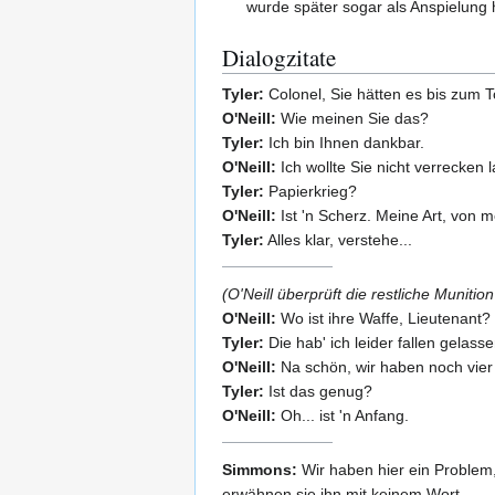
wurde später sogar als Anspielung 
Dialogzitate
Tyler:
Colonel, Sie hätten es bis zum To
O'Neill:
Wie meinen Sie das?
Tyler:
Ich bin Ihnen dankbar.
O'Neill:
Ich wollte Sie nicht verrecken 
Tyler:
Papierkrieg?
O'Neill:
Ist 'n Scherz. Meine Art, von
Tyler:
Alles klar, verstehe...
(O'Neill überprüft die restliche Muniti
O'Neill:
Wo ist ihre Waffe, Lieutenant?
Tyler:
Die hab' ich leider fallen gelasse
O'Neill:
Na schön, wir haben noch vier
Tyler:
Ist das genug?
O'Neill:
Oh... ist 'n Anfang.
Simmons:
Wir haben hier ein Problem, 
erwähnen sie ihn mit keinem Wort.