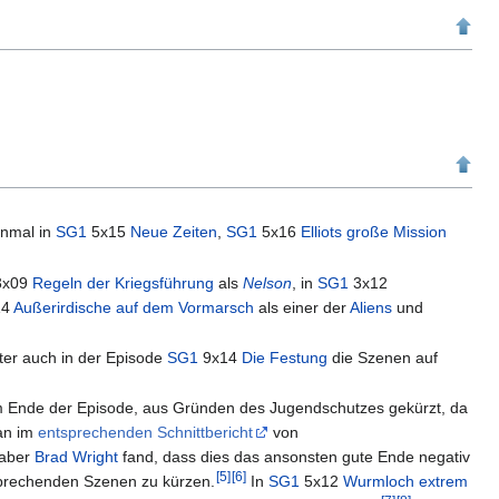
inmal in
SG1
5x15
Neue Zeiten
,
SG1
5x16
Elliots große Mission
3x09
Regeln der Kriegsführung
als
Nelson
, in
SG1
3x12
14
Außerirdische auf dem Vormarsch
als einer der
Aliens
und
er auch in der Episode
SG1
9x14
Die Festung
die Szenen auf
am Ende der Episode, aus Gründen des Jugendschutzes gekürzt, da
man im
entsprechenden Schnittbericht
von
 aber
Brad Wright
fand, dass dies das ansonsten gute Ende negativ
[
5
]
[
6
]
tsprechenden Szenen zu kürzen.
In
SG1
5x12
Wurmloch extrem