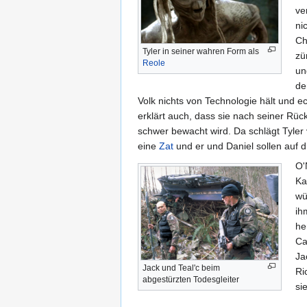
ve
ni
Ch
Tyler in seiner wahren Form als
zü
Reole
un
de
Volk nichts von Technologie hält und ec
erklärt auch, dass sie nach seiner Rü
schwer bewacht wird. Da schlägt Tyler v
eine
Zat
und er und Daniel sollen auf d
O'
Ka
wü
ih
he
Ca
Ja
Jack und Teal'c beim
Ri
abgestürzten Todesgleiter
si