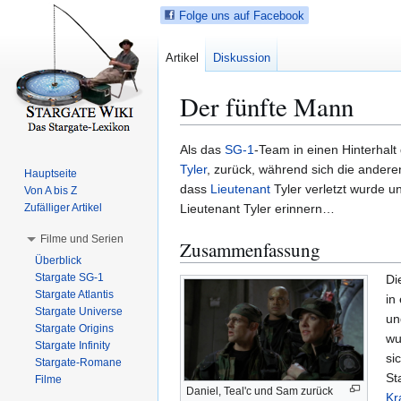
Folge uns auf Facebook
Artikel
Diskussion
Der fünfte Mann
Z
Z
Als das
SG-1
-Team in einen Hinterhalt
u
u
Tyler
, zurück, während sich die andere
Hauptseite
r
r
dass
Lieutenant
Tyler verletzt wurde u
Von A bis Z
N
S
Zufälliger Artikel
Lieutenant Tyler erinnern…
a
u
Filme und Serien
Zusammenfassung
v
c
Überblick
i
h
Stargate SG-1
Di
g
e
Stargate Atlantis
in
a
s
Stargate Universe
u
t
p
Stargate Origins
wu
i
r
Stargate Infinity
si
Stargate-Romane
o
i
St
Filme
n
n
Daniel, Teal'c und Sam zurück
Kr