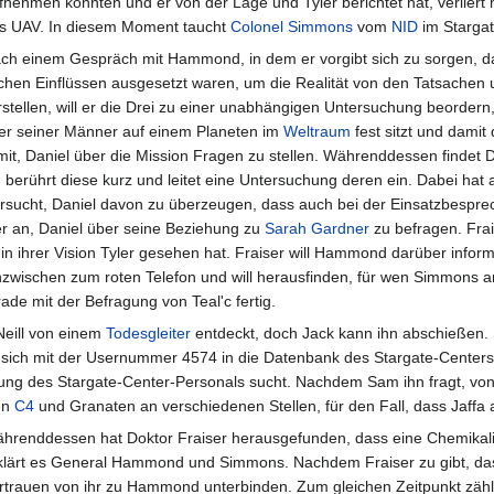
fnehmen konnten und er von der Lage und Tyler berichtet hat, verliert
s UAV. In diesem Moment taucht
Colonel
Simmons
vom
NID
im Stargat
ch einem Gespräch mit Hammond, in dem er vorgibt sich zu sorgen, da
schen Einflüssen ausgesetzt waren, um die Realität von den Tatsachen
rstellen, will er die Drei zu einer unabhängigen Untersuchung beorder
er seiner Männer auf einem Planeten im
Weltraum
fest sitzt und dami
, Daniel über die Mission Fragen zu stellen. Währenddessen findet D
berührt diese kurz und leitet eine Untersuchung deren ein. Dabei hat a
rsucht, Daniel davon zu überzeugen, dass auch bei der Einsatzbespre
er an, Daniel über seine Beziehung zu
Sarah Gardner
zu befragen. Fra
ie in ihrer Vision Tyler gesehen hat. Fraiser will Hammond darüber inf
nzwischen zum roten Telefon und will herausfinden, für wen Simmons arb
ade mit der Befragung von Teal'c fertig.
eill von einem
Todesgleiter
entdeckt, doch Jack kann ihn abschießen. S
der sich mit der Usernummer 4574 in die Datenbank des Stargate-Center
tung des Stargate-Center-Personals sucht. Nachdem Sam ihn fragt, von 
en
C4
und Granaten an verschiedenen Stellen, für den Fall, dass Jaffa a
hrenddessen hat Doktor Fraiser herausgefunden, dass eine Chemikalie 
klärt es General Hammond und Simmons. Nachdem Fraiser zu gibt, dass
rtrauen von ihr zu Hammond unterbinden. Zum gleichen Zeitpunkt zählt 