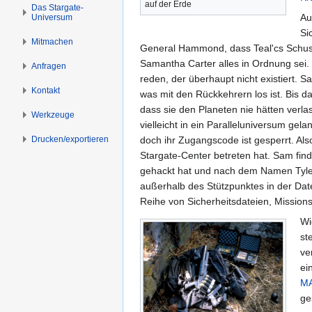
s
g
auf der Erde
Das Stargate-
Au
Universum
p
e
Si
r
n
Mitmachen
General Hammond, dass Teal'cs Schu
i
Samantha Carter alles in Ordnung sei.
n
Anfragen
reden, der überhaupt nicht existiert.
g
Kontakt
was mit den Rückkehrern los ist. Bis 
e
dass sie den Planeten nie hätten verlass
n
Werkzeuge
vielleicht in ein Paralleluniversum gel
Drucken/­exportieren
doch ihr Zugangscode ist gesperrt. Als
Stargate-Center betreten hat. Sam fin
gehackt hat und nach dem Namen Tyler
außerhalb des Stützpunktes in der Dat
Reihe von Sicherheitsdateien, Mission
Wi
st
ve
ei
M
ge