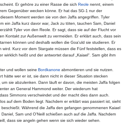
n scheint. Er gehöre zu einer Rasse die sich
Reole
nennt, einem
n ihrem Gegenüber wecken könne. Er hat das SG-1 nur der
n diesem Moment werden sie von den Jaffa angegriffen. Tyler
 ein Jaffa kurz davor war, Jack zu töten, tauchen Sam, Daniel
rzählt Tyler von den Reole. Er sagt, dass sie auf der Flucht vor
en Kontakt zur Außenwelt zu vermeiden. Er erklärt auch, dass sein
ch tarnen können und deshalb wollen die Goa'uld sie studieren. Er
 wird. Kurz vor dem Stargate müssen die Fünf feststellen, dass es
er wirklich heißt und der antwortet darauf „Kaiael“. Sam gibt ihm
iter und wollen seine
Bordkanone
abmontieren und sie nutzen.
 hätte wer er ist, sie dann nicht in dieser Situation stecken
, um sie abzulenken. Dann läuft er davon, die meisten Jaffa folgen
-Center an General Hammond weiter. Der wiederum hat
, dass Simmons verschwindet und der macht dies dann auch.
os auf dem Boden liegt. Nachdem er erklärt was passiert ist, sieht
hen beschießt. Während die Jaffa den gefangen genommenen Kaiael
d Daniel, Sam und O'Neill schießen auch auf die Jaffa. Nachdem
Neill, dass sie angeln gehen wenn sie sich wieder sehen.