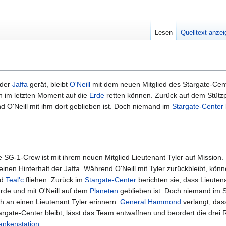
Lesen
Quelltext anze
 der
Jaffa
gerät, bleibt
O'Neill
mit dem neuen Mitglied des Stargate-Cent
n im letzten Moment auf die
Erde
retten können. Zurück auf dem Stützp
nd O'Neill mit ihm dort geblieben ist. Doch niemand im
Stargate-Center
e SG-1-Crew ist mit ihrem neuen Mitglied Lieutenant Tyler auf Mission.
 einen Hinterhalt der Jaffa. Während O'Neill mit Tyler zurückbleibt, kön
nd
Teal'c
fliehen. Zurück im
Stargate-Center
berichten sie, dass Lieutena
rde und mit O'Neill auf dem
Planeten
geblieben ist. Doch niemand im 
ch an einen Lieutenant Tyler erinnern.
General
Hammond
verlangt, da
argate-Center bleibt, lässt das Team entwaffnen und beordert die drei 
ankenstation
.