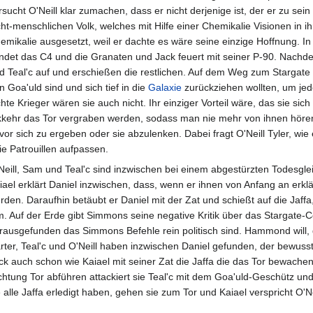
rsucht O'Neill klar zumachen, dass er nicht derjenige ist, der er zu sei
cht-menschlichen Volk, welches mit Hilfe einer Chemikalie Visionen i
emikalie ausgesetzt, weil er dachte es wäre seine einzige Hoffnung. I
ndet das C4 und die Granaten und Jack feuert mit seiner P-90. Nachdem
d Teal'c auf und erschießen die restlichen. Auf dem Weg zum Stargate e
n Goa'uld sind und sich tief in die
Galaxie
zurückziehen wollten, um jed
hte Krieger wären sie auch nicht. Ihr einziger Vorteil wäre, das sie si
ckkehr das Tor vergraben werden, sodass man nie mehr von ihnen hören
or sich zu ergeben oder sie abzulenken. Dabei fragt O'Neill Tyler, wie 
ie Patrouillen aufpassen.
Neill, Sam und Teal'c sind inzwischen bei einem abgestürzten Todesgle
iael erklärt Daniel inzwischen, dass, wenn er ihnen von Anfang an erklärt
rden. Daraufhin betäubt er Daniel mit der Zat und schießt auf die Jaffa
m. Auf der Erde gibt Simmons seine negative Kritik über das Stargate
rausgefunden das Simmons Befehle rein politisch sind. Hammond will
rter, Teal'c und O'Neill haben inzwischen Daniel gefunden, der bewusstl
ck auch schon wie Kaiael mit seiner Zat die Jaffa die das Tor bewac
chtung Tor abführen attackiert sie Teal'c mit dem Goa'uld-Geschütz un
e alle Jaffa erledigt haben, gehen sie zum Tor und Kaiael verspricht O'