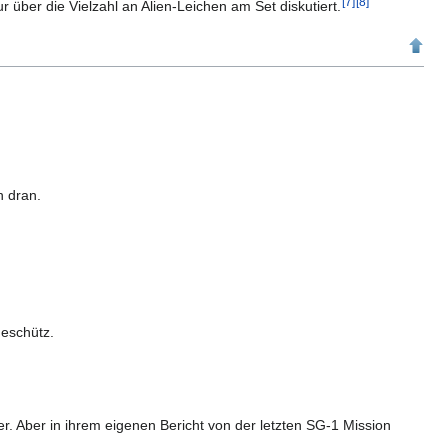
[
7
]
[
8
]
 über die Vielzahl an Alien-Leichen am Set diskutiert.
h dran.
Geschütz.
er. Aber in ihrem eigenen Bericht von der letzten SG-1 Mission