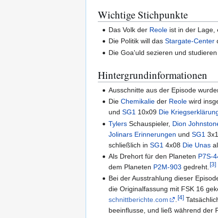
Wichtige Stichpunkte
Das Volk der
Reole
ist in der Lage,
Die Politik will das
Stargate-Center
d
Die Goa'uld sezieren und studieren
Hintergrundinformationen
Ausschnitte aus der Episode wurd
Die
Chemikalie
der
Reole
wird insg
und
SG1
10x09
Die Kriegserklärun
Tylers
Schauspieler,
Dion Johnston
Jolinars Erinnerungen
und
SG1
3x
schließlich in
SG1
4x08
Die Unas
a
Als Drehort für den Planeten
P7S-4
[
3
]
dem Planeten
P2M-903
gedreht.
Bei der Ausstrahlung dieser Episo
die Originalfassung mit FSK 16 gek
[
4
]
schnittberichte.com
.
Tatsächlic
beeinflusse, und ließ während der