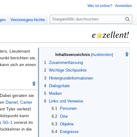
Wer ist online?
Anmelden
S
igen
Versionsgeschichte
u
c
h
e
ers, Lieutenant
Inhaltsverzeichnis
unkt berichten sie,
1
Zusammenfassung
kann sich an einen
2
Wichtige Stichpunkte
3
Hintergrundinformationen
4
Dialogzitate
5
Medien
 Dabei geraten sie
6
Links und Verweise
nen
Daniel
,
Carter
nt Tyler verletzt
6.1
Personen
Stützpunkt kann
6.2
Orte
ss
SG-1
vorerst im
6.3
Objekte
Rückkehrer in die
6.4
Ereignisse