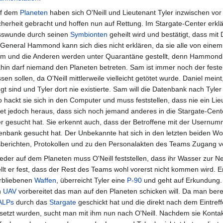
f dem
Planeten
haben sich O'Neill und Lieutenant Tyler inzwischen vor 
cherheit gebracht und hoffen nun auf Rettung. Im Stargate-Center erkl
sswunde durch seinen
Symbionten
geheilt wird und bestätigt, dass mit 
 General Hammond kann sich dies nicht erklären, da sie alle von einem
 Sam und die Anderen werden unter Quarantäne gestellt, denn Hammond w
dahin darf niemand den Planeten betreten. Sam ist immer noch der fes
en sollen, da O'Neill mittlerweile vielleicht getötet wurde. Daniel meint
angt sind und Tyler dort nie existierte. Sam will die Datenbank nach Tyl
o hackt sie sich in den Computer und muss feststellen, dass nie ein Lie
det jedoch heraus, dass sich noch jemand anderes in die Stargate-Cen
 gesucht hat. Sie erkennt auch, dass der Betroffene mit der Usernu
enbank gesucht hat. Der Unbekannte hat sich in den letzten beiden Wo
sberichten, Protokollen und zu den Personalakten des Teams Zugang ve
eder auf dem Planeten muss O'Neill feststellen, dass ihr Wasser zur 
ellt er fest, dass der Rest des Teams wohl vorerst nicht kommen wird. Er
rbliebenen
Waffen
, überreicht Tyler eine
P-90
und geht auf Erkundung. 
n
UAV
vorbereitet das man auf den Planeten schicken will. Da man bere
ALPs
durch das
Stargate
geschickt hat und die direkt nach dem Eintref
setzt wurden, sucht man mit ihm nun nach O'Neill. Nachdem sie Kontak