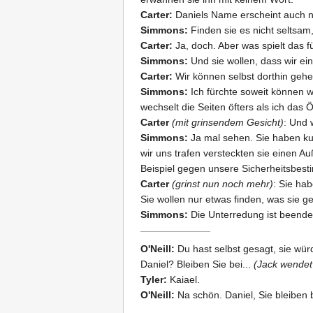
Carter:
Daniels Name erscheint auch ni
Simmons:
Finden sie es nicht seltsam
Carter:
Ja, doch. Aber was spielt das f
Simmons:
Und sie wollen, dass wir ein
Carter:
Wir können selbst dorthin gehe
Simmons:
Ich fürchte soweit können wi
wechselt die Seiten öfters als ich das
Carter
(mit grinsendem Gesicht)
: Und 
Simmons:
Ja mal sehen. Sie haben kurz
wir uns trafen versteckten sie einen A
Beispiel gegen unsere Sicherheitsbest
Carter
(grinst nun noch mehr)
: Sie ha
Sie wollen nur etwas finden, was sie 
Simmons:
Die Unterredung ist beende
O'Neill:
Du hast selbst gesagt, sie würd
Daniel? Bleiben Sie bei...
(Jack wendet 
Tyler:
Kaiael.
O'Neill:
Na schön. Daniel, Sie bleiben be