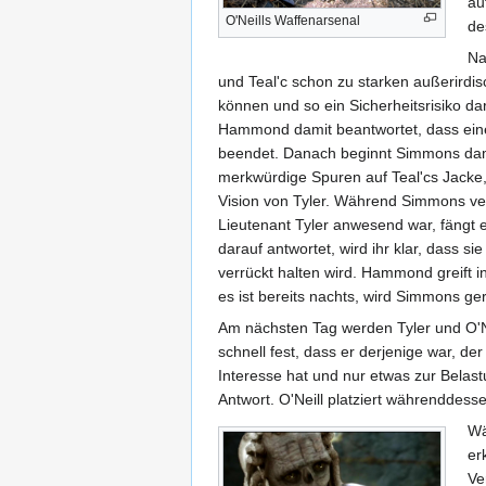
au
O'Neills Waffenarsenal
de
Na
und Teal'c schon zu starken außerirdi
können und so ein Sicherheitsrisiko da
Hammond damit beantwortet, dass ein
beendet. Danach beginnt Simmons damit
merkwürdige Spuren auf Teal'cs Jacke, 
Vision von Tyler. Während Simmons ve
Lieutenant Tyler anwesend war, fängt 
darauf antwortet, wird ihr klar, dass s
verrückt halten wird. Hammond greift i
es ist bereits nachts, wird Simmons ger
Am nächsten Tag werden Tyler und O'N
schnell fest, dass er derjenige war, 
Interesse hat und nur etwas zur Belas
Antwort. O'Neill platziert währenddess
Wä
er
Ve