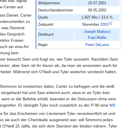
 man das Signal
Weltpremiere
20.07.2001
e-Center auf.
Deutschlandpremiere
08.05.2002
ss Daniel, Carter
Quote
1,607 Mio / 13,6 %
 unterscheiden zu
[
1
]
Zeitpunkt
November
2001
n, was General
Joseph Mallozzi
t das Gespräch
Drehbuch
Paul Mullie
oktor Fraiser
Regie
Peter DeLuise
uch sie eine Art
chung kein
iser besucht Sam und fragt sie, wie Tyler aussieht. Nachdem Sam
ormieren, aber Sam rät ihr davon ab, da man sie ansonsten auch für
eitet. Während sich O'Neill und Tyler weiterhin versteckt halten,
immons ist inzwischen dabei, Carter zu befragen und die stellt
s eingehackt hat und Sam erkennt auch, dass er an Tyler kein
wem er die Befehle erhält, beendet er die Diskussion ohne eine
ngreifen. Er übergibt Tyler noch zusätzlich zu der P-90 eine
M9
.
für das Erscheinen von Lieutenant Tyler verantwortlich ist und
 sie auch der Chemikalie ausgesetzt war, will Simmons jedes
O'Neill 15 Jaffa, die sich dem Standort der beiden nähern. Tyler