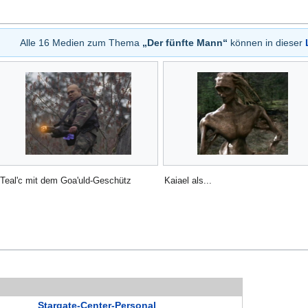
Alle 16 Medien zum Thema
„Der fünfte Mann“
können in dieser
Teal'c mit dem Goa'uld-Geschütz
Kaiael als...
Stargate-Center-Personal