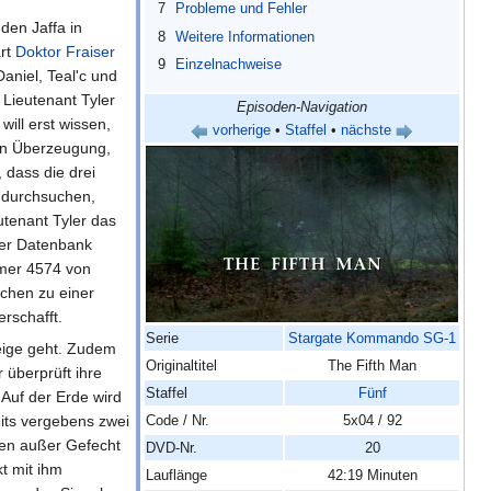
7
Probleme und Fehler
den Jaffa in
8
Weitere Informationen
ärt
Doktor
Fraiser
9
Einzelnachweise
Daniel, Teal'c und
 Lieutenant Tyler
Episoden-Navigation
ill erst wissen,
vorherige
•
Staffel
•
nächste
ten Überzeugung,
, dass die drei
er durchsuchen,
utenant Tyler das
ter Datenbank
mmer 4574 von
chen zu einer
rschafft.
Serie
Stargate Kommando SG-1
Neige geht. Zudem
Originaltitel
The Fifth Man
 überprüft ihre
Staffel
Fünf
Auf der Erde wird
its vergebens zwei
Code / Nr.
5x04 / 92
fen außer Gefecht
DVD-Nr.
20
t mit ihm
Lauflänge
42:19 Minuten