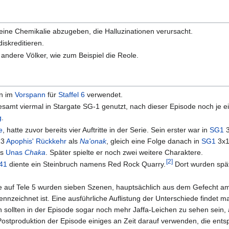
 eine Chemikalie abzugeben, die Halluzinationen verursacht.
iskreditieren.
 andere Völker, wie zum Beispiel die Reole.
en im
Vorspann
für
Staffel 6
verwendet.
esamt viermal in Stargate SG-1 genutzt, nach dieser Episode noch je e
g
.
e
, hatte zuvor bereits vier Auftritte in der Serie. Sein erster war in
SG1
13
Apophis' Rückkehr
als
Na'onak
, gleich eine Folge danach in
SG1
3x
ls
Unas
Chaka
. Später spielte er noch zwei weitere Charaktere.
[
2
]
41
diente ein Steinbruch namens Red Rock Quarry.
Dort wurden spät
de auf Tele 5 wurden sieben Szenen, hauptsächlich aus dem Gefecht 
ennzeichnet ist. Eine ausführliche Auflistung der Unterschiede findet 
h sollten in der Episode sogar noch mehr Jaffa-Leichen zu sehen sein,
 Postproduktion der Episode einiges an Zeit darauf verwenden, die en