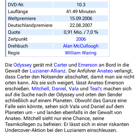
Spezialseiten
DVD-Nr.
10.3
Lauflänge
41:49 Minuten
Datei hochladen
Weltpremiere
15.09.2006
Deutschlandpremiere
22.08.2007
Filme und Serien
Quote
0,91 Mio. / 7,0 %
Zeitpunkt
2006
Überblick
Drehbuch
Alan McCullough
Stargate SG-1
Regie
William Waring
Stargate Atlantis
Die
Odyssey
gerät mit
Carter
und
Emerson
an Bord in die
Gewalt der
Luzianer-Allianz
. Der Anführer
Anateo
verlangt,
Stargate Universe
dass Carter den Notsender abschaltet, damit man sie nicht
orten kann. Als sie sich weigert, lässt Anateo Emerson
Stargate Origins
erschießen.
Mitchell
,
Daniel
,
Vala
und
Teal'c
machen sich
auf die Suche nach der Odyssey und orten den Sender
Stargate Infinity
schließlich auf einem Planeten. Obwohl das Ganze eine
Falle sein könnte, sehen sich Vala und Daniel auf dem
Stargate-Romane
Planeten um - und landen ebenfalls in der Gewalt von
Filme
Anateo. Mitchell sieht nur eine Chance, seine
Teamkollegen zu befreien: Er lässt sich in einer riskanten
Undercover-Aktion bei den Luzianern einschleusen.
Das Stargate-Universum