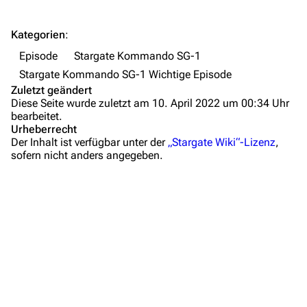
Letzte Änderungen
FAQ
Kategorien
:
Wiki-Diskussion
Episode
Stargate Kommando SG-1
Stargate Kommando SG-1 Wichtige Episode
Anfragen
Zuletzt geändert
Diese Seite wurde zuletzt am 10. April 2022 um 00:34 Uhr
Administrations-Übersicht
bearbeitet.
Urheberrecht
Löschantrag
Der Inhalt ist verfügbar unter der
„Stargate Wiki“-Lizenz
,
sofern nicht anders angegeben.
Vandalismus melden
Zusammenfassung
Technik-Zentrale
Wichtige Stichpunkte
Admin-Anfragen
Hintergrundinformationen
Bot-Anfragen
Dialogzitate
Medien
Kontakt
Links und Verweise
Übersicht