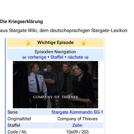
Jump to content
Die Kriegserklärung
aus Stargate Wiki, dem deutschsprachigen Stargate-Lexikon
Wichtige Episode
Episoden-Navigation
vorherige
•
Staffel
•
nächste
3638
2133
346.354
Navigation
Hauptseite
Serie
Stargate Kommando SG-1
Von A bis Z
Originaltitel
Company of Thieves
Zufälliger Artikel
Staffel
Zehn
Code / Nr.
10x09 / 203