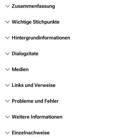
Themenportal
Zusammenfassung
Personen
Wichtige Stichpunkte
Völker
Orte
Hintergrundinformationen
Objekte
Dialogzitate
Zeitleiste
Medien
Fanprojekte
Kommerzielles
Links und Verweise
Mitmachen
Probleme und Fehler
Hilfe
Weitere Informationen
Autorenportal
Themengruppen
Einzelnachweise