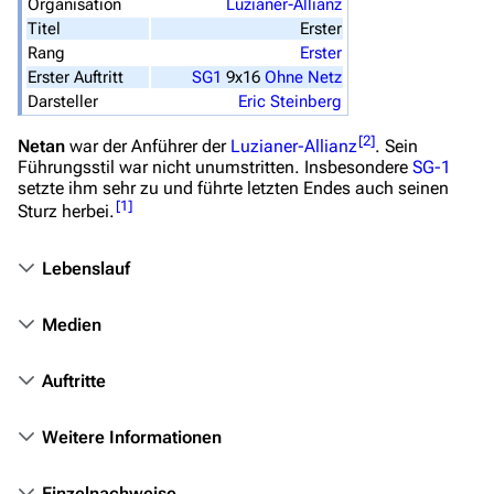
Organisation
Luzianer-Allianz
Überblick
Titel
Erster
Rang
Erster
Stargate SG-1
Erster Auftritt
SG1
9x16
Ohne Netz
Stargate Atlantis
Darsteller
Eric Steinberg
Stargate Universe
[
2
]
Netan
war der Anführer der
Luzianer-Allianz
. Sein
Führungsstil war nicht unumstritten. Insbesondere
SG-1
Stargate Origins
setzte ihm sehr zu und führte letzten Endes auch seinen
[
1
]
Sturz herbei.
Stargate Infinity
Stargate-Romane
Lebenslauf
Filme
Medien
Das Stargate-Universum
Auftritte
Themenportal
Personen
Weitere Informationen
Völker
Einzelnachweise