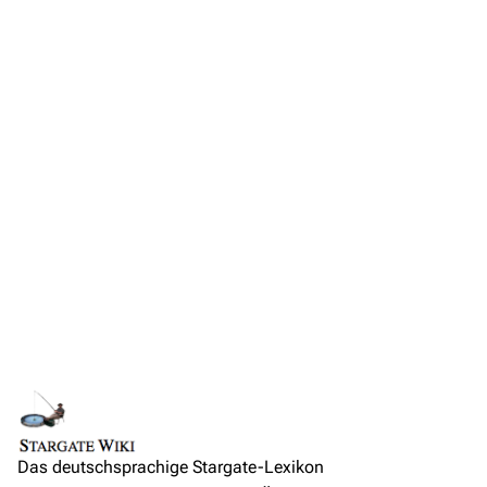
Anfragen
Administrations-Übersicht
Löschantrag
Vandalismus melden
Technik-Zentrale
Admin-Anfragen
Bot-Anfragen
Kontakt
Übersicht
E-Mail
Links auf diese Seite
Lebenslauf
Feedback
Änderungen an verlinkten Seiten
Medien
IRC-Channel
Das deutschsprachige Stargate-Lexikon
Permanenter Link
Auftritte