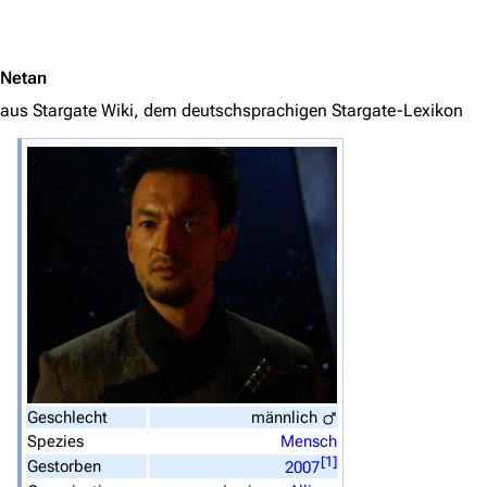
Jump to content
Netan
aus Stargate Wiki, dem deutschsprachigen Stargate-Lexikon
3639
2133
346.359
Navigation
Hauptseite
Von A bis Z
Zufälliger Artikel
Spezialseiten
Datei hochladen
Geschlecht
männlich
Spezies
Mensch
[
1
]
Gestorben
Filme und Serien
2007