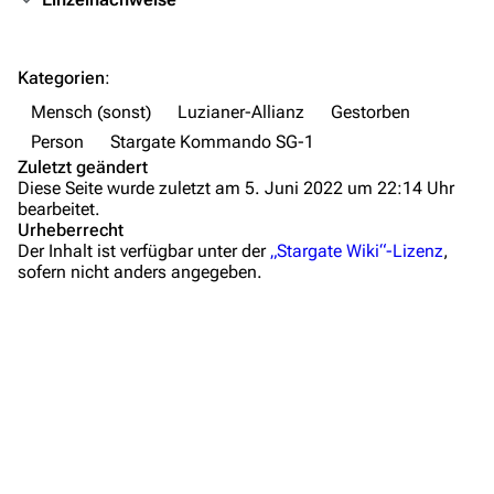
Orte
Objekte
Kategorien
:
Zeitleiste
Mensch (sonst)
Luzianer-Allianz
Gestorben
Fanprojekte
Person
Stargate Kommando SG-1
Zuletzt geändert
Kommerzielles
Diese Seite wurde zuletzt am 5. Juni 2022 um 22:14 Uhr
bearbeitet.
Mitmachen
Urheberrecht
Der Inhalt ist verfügbar unter der
„Stargate Wiki“-Lizenz
,
Hilfe
sofern nicht anders angegeben.
Autorenportal
Themengruppen
Letzte Änderungen
FAQ
Wiki-Diskussion