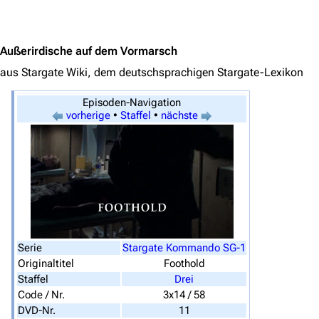
Jump to content
Außerirdische auf dem Vormarsch
aus Stargate Wiki, dem deutschsprachigen Stargate-Lexikon
Episoden-Navigation
vorherige
•
Staffel
•
nächste
Serie
Stargate Kommando SG-1
Originaltitel
Foothold
3639
2133
346.366
Staffel
Drei
Code / Nr.
3x14 / 58
DVD-Nr.
11