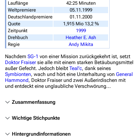
Lauflänge
42:25 Minuten
Navigation
Weltpremiere
05.11.1999
Hauptseite
Deutschlandpremiere
01.11.2000
Quote
1,915 Mio 13,2 %
Von A bis Z
Zeitpunkt
1999
Drehbuch
Heather E. Ash
Zufälliger Artikel
Regie
Andy Mikita
Spezialseiten
Nachdem
SG-1
von einer Mission zurückgekehrt ist, setzt
Datei hochladen
Doktor
Fraiser
sie alle mit einem starken Betäubungsmittel
außer Gefecht. Jedoch bleibt
Teal'c
, dank seines
Symbionten
, wach und hört eine Unterhaltung von
General
Filme und Serien
Hammond
, Doktor Fraiser und zwei Außerirdischen mit
und entdeckt eine unglaubliche Verschwörung...
Überblick
Stargate SG-1
Zusammenfassung
Stargate Atlantis
Wichtige Stichpunkte
Stargate Universe
Stargate Origins
Hintergrundinformationen