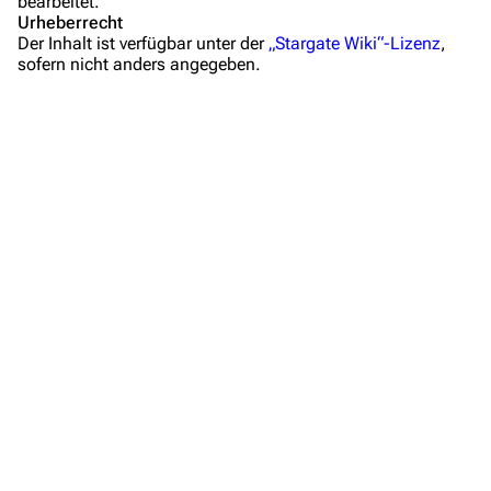
bearbeitet.
Mitmachen
Urheberrecht
Der Inhalt ist verfügbar unter der
„Stargate Wiki“-Lizenz
,
Hilfe
sofern nicht anders angegeben.
Autorenportal
Themengruppen
Letzte Änderungen
FAQ
Wiki-Diskussion
Anfragen
Administrations-Übersicht
Löschantrag
Vandalismus melden
Technik-Zentrale
Zusammenfassung