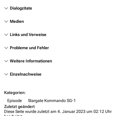
Stargate Infinity
Dialogzitate
Stargate-Romane
Filme
Medien
Das Stargate-Universum
Links und Verweise
Themenportal
Probleme und Fehler
Personen
Weitere Informationen
Völker
Orte
Einzelnachweise
Objekte
Zeitleiste
Kategorien
:
Fanprojekte
Episode
Stargate Kommando SG-1
Zuletzt geändert
Kommerzielles
Diese Seite wurde zuletzt am 4. Januar 2023 um 02:12 Uhr