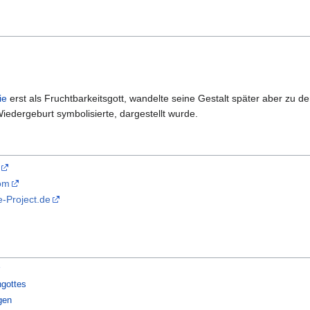
ie
erst als Fruchtbarkeitsgott, wandelte seine Gestalt später aber zu d
iedergeburt symbolisierte, dargestellt wurde.
com
-Project.de
gottes
gen