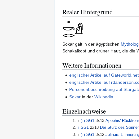
Realer Hintergrund
Sokar galt in der ägyptischen
Mytholog
Schakalkopf und grüner Haut, die die W
Weitere Informationen
englischer Artikel auf Gateworld.net
englischer Artikel auf rdanderson.
Personenbeschreibung auf Stargate
Sokar
in der
Wikipedia
Einzelnachweise
↑
SG1
3x13
Apophis' Rückkehr
(+)
↑
SG1
2x18
Der Sturz des Sonnen
↑
SG1
3x12
Jolinars Erinnerun
(+)