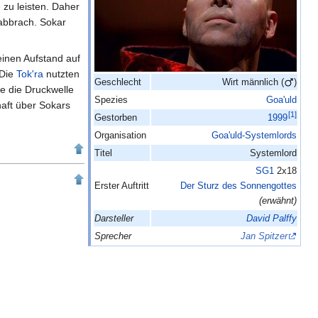
zu leisten. Daher
 abbrach. Sokar
einen Aufstand auf
 Die
Tok'ra
nutzten
Geschlecht
Wirt
männlich (
)
te die Druckwelle
Spezies
Goa'uld
aft über Sokars
[
1
]
Gestorben
1999
Organisation
Goa'uld-Systemlords
Titel
Systemlord
SG1
2x18
Erster Auftritt
Der Sturz des Sonnengottes
(erwähnt)
Darsteller
David Palffy
Sprecher
Jan Spitzer