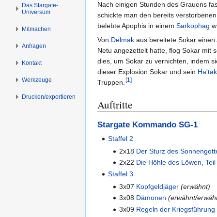
s
g
Nach einigen Stunden des Grauens fas
Das Stargate-
Universum
p
e
schickte man den bereits verstorbenen
r
n
belebte Apophis in einem
Sarkophag
wi
Mitmachen
i
Von
Delmak
aus bereitete Sokar einen 
Anfragen
n
Netu angezettelt hatte, flog Sokar mi
g
dies, um Sokar zu vernichten, indem si
Kontakt
e
dieser Explosion Sokar und sein
Ha'tak
n
Werkzeuge
[
1
]
Truppen.
Drucken/­exportieren
Auftritte
Stargate Kommando SG-1
Staffel 2
2x18
Der Sturz des Sonnengott
2x22
Die Höhle des Löwen, Teil
Staffel 3
3x07
Kopfgeldjäger
(erwähnt)
3x08
Dämonen
(erwähnt/erwähn
3x09
Regeln der Kriegsführung