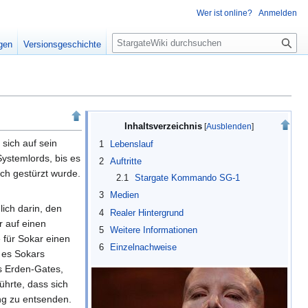
Wer ist online?
Anmelden
S
igen
Versionsgeschichte
u
c
h
e
Inhaltsverzeichnis
sich auf sein
1
Lebenslauf
ystemlords, bis es
2
Auftritte
ch gestürzt wurde.
2.1
Stargate Kommando SG-1
3
Medien
ich darin, den
4
Realer Hintergrund
 auf einen
5
Weitere Informationen
 für Sokar einen
6
Einzelnachweise
 es Sokars
 Erden-Gates,
ührte, dass sich
ung zu entsenden.