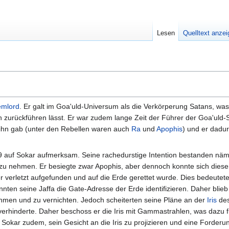
Lesen
Quelltext anze
emlord
. Er galt im Goa'uld-Universum als die Verkörperung Satans, was 
 zurückführen lässt. Er war zudem lange Zeit der Führer der Goa'uld-S
 ihn gab (unter den Rebellen waren auch
Ra
und
Apophis
) und er dadur
 auf Sokar aufmerksam. Seine rachedurstige Intention bestanden näml
u nehmen. Er besiegte zwar Apophis, aber dennoch konnte sich dieser
 verletzt aufgefunden und auf die Erde gerettet wurde. Dies bedeutete
ten seine Jaffa die Gate-Adresse der Erde identifizieren. Daher blieb
hmen und zu vernichten. Jedoch scheiterten seine Pläne an der
Iris
des
verhinderte. Daher beschoss er die Iris mit Gammastrahlen, was dazu f
 Sokar zudem, sein Gesicht an die Iris zu projizieren und eine Forder