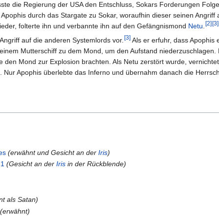
ste die Regierung der USA den Entschluss, Sokars Forderungen Folge 
 Apophis durch das Stargate zu Sokar, woraufhin dieser seinen Angriff
[
2
]
[
3
]
eder, folterte ihn und verbannte ihn auf den Gefängnismond
Netu
.
[
3
]
Angriff auf die anderen Systemlords vor.
Als er erfuhr, dass Apophis 
t seinem Mutterschiff zu dem Mond, um den Aufstand niederzuschlagen.
e den Mond zur Explosion brachten. Als Netu zerstört wurde, vernichte
. Nur Apophis überlebte das Inferno und übernahm danach die Herrsch
es
(erwähnt und Gesicht an der
Iris
)
 1
(Gesicht an der
Iris
in der Rückblende)
t als Satan)
(erwähnt)