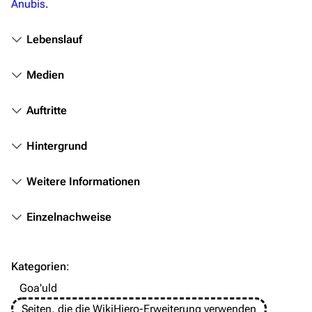
Anubis
.
Stargate Atlantis
Stargate Universe
Lebenslauf
Stargate Origins
Medien
Stargate Infinity
Stargate-Romane
Auftritte
Filme
Hintergrund
Das Stargate-Universum
Weitere Informationen
Themenportal
Einzelnachweise
Personen
Völker
Kategorien
:
Orte
Goa'uld
Objekte
Seiten, die die WikiHiero-Erweiterung verwenden