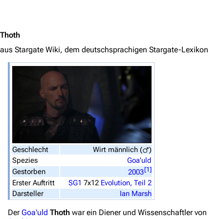
Jump to content
3638
2133
346.354
Thoth
aus Stargate Wiki, dem deutschsprachigen Stargate-Lexikon
Navigation
Hauptseite
Von A bis Z
Zufälliger Artikel
Spezialseiten
Geschlecht
Wirt
männlich (
)
Datei hochladen
Spezies
Goa'uld
[
1
]
Gestorben
2003
Filme und Serien
Erster Auftritt
SG1
7x12
Evolution, Teil 2
Überblick
Darsteller
Ian Marsh
Stargate SG-1
Der
Goa'uld
Thoth
war ein Diener und Wissenschaftler von