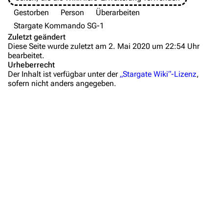
Zeitleiste
Gestorben
Person
Überarbeiten
Fanprojekte
Stargate Kommando SG-1
Zuletzt geändert
Kommerzielles
Diese Seite wurde zuletzt am 2. Mai 2020 um 22:54 Uhr
bearbeitet.
Mitmachen
Urheberrecht
Der Inhalt ist verfügbar unter der
„Stargate Wiki“-Lizenz
,
Hilfe
sofern nicht anders angegeben.
Autorenportal
Themengruppen
Letzte Änderungen
FAQ
Wiki-Diskussion
Anfragen
Administrations-Übersicht