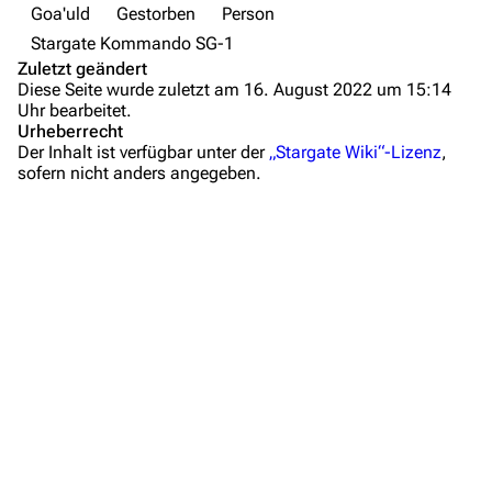
Goa'uld
Gestorben
Person
Fanprojekte
Stargate Kommando SG-1
Zuletzt geändert
Kommerzielles
Diese Seite wurde zuletzt am 16. August 2022 um 15:14
Uhr bearbeitet.
Mitmachen
Urheberrecht
Der Inhalt ist verfügbar unter der
„Stargate Wiki“-Lizenz
,
Hilfe
sofern nicht anders angegeben.
Autorenportal
Themengruppen
Letzte Änderungen
FAQ
Wiki-Diskussion
Anfragen
Administrations-Übersicht