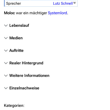
Stargate Atlantis
Sprecher
Lutz Schnell
Stargate Universe
Moloc
war ein mächtiger
Systemlord
.
Stargate Origins
Lebenslauf
Stargate Infinity
Stargate-Romane
Medien
Filme
Auftritte
Das Stargate-Universum
Realer Hintergrund
Themenportal
Personen
Weitere Informationen
Völker
Einzelnachweise
Orte
Objekte
Kategorien
:
Zeitleiste