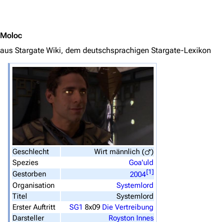
Jump to content
3638
2133
346.284
Moloc
aus Stargate Wiki, dem deutschsprachigen Stargate-Lexikon
Navigation
Hauptseite
Von A bis Z
Zufälliger Artikel
Spezialseiten
Datei hochladen
Geschlecht
Wirt
männlich (
)
Spezies
Goa'uld
Filme und Serien
[
1
]
Gestorben
2004
Organisation
Systemlord
Überblick
Titel
Systemlord
Stargate SG-1
Erster Auftritt
SG1
8x09
Die Vertreibung
Darsteller
Royston Innes