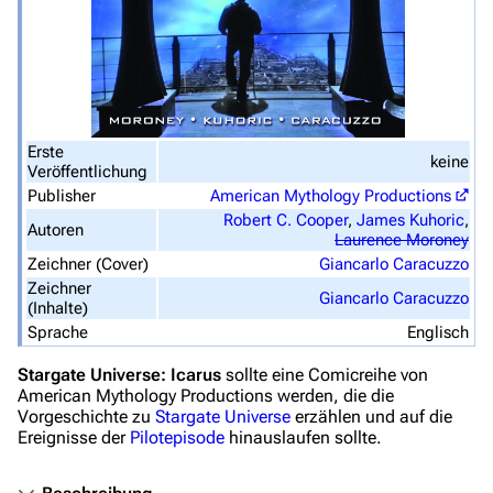
Stargate Infinity
Stargate-Romane
Filme
Erste
keine
Das Stargate-Universum
Veröffentlichung
Publisher
American Mythology Productions
Themenportal
Robert C. Cooper
,
James Kuhoric
,
Autoren
Laurence Moroney
Personen
Zeichner (Cover)
Giancarlo Caracuzzo
Völker
Zeichner
Giancarlo Caracuzzo
(Inhalte)
Orte
Sprache
Englisch
Objekte
Stargate Universe: Icarus
sollte eine Comicreihe von
American Mythology Productions
werden, die die
Zeitleiste
Vorgeschichte zu
Stargate Universe
erzählen und auf die
Ereignisse der
Pilotepisode
hinauslaufen sollte.
Fanprojekte
Kommerzielles