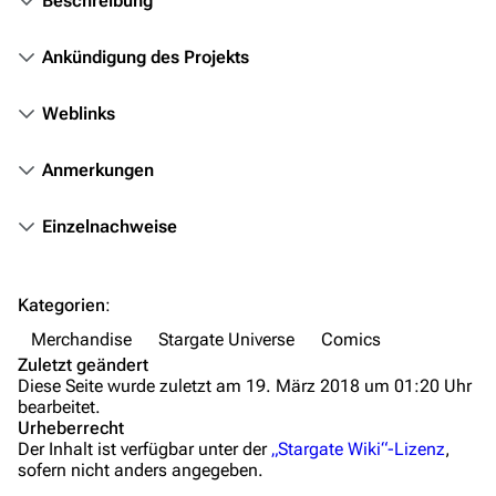
Beschreibung
Mitmachen
Ankündigung des Projekts
Hilfe
Weblinks
Autorenportal
Themengruppen
Anmerkungen
Letzte Änderungen
Einzelnachweise
FAQ
Wiki-Diskussion
Kategorien
:
Anfragen
Merchandise
Stargate Universe
Comics
Zuletzt geändert
Administrations-Übersicht
Diese Seite wurde zuletzt am 19. März 2018 um 01:20 Uhr
bearbeitet.
Löschantrag
Urheberrecht
Der Inhalt ist verfügbar unter der
„Stargate Wiki“-Lizenz
,
Vandalismus melden
sofern nicht anders angegeben.
Technik-Zentrale