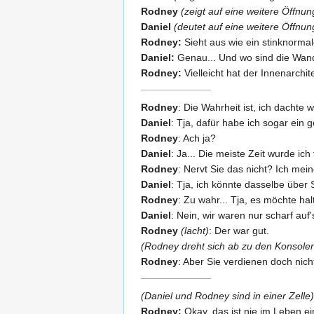
Rodney
(zeigt auf eine weitere Öffnun
Daniel
(deutet auf eine weitere Öffnun
Rodney:
Sieht aus wie ein stinknorma
Daniel:
Genau... Und wo sind die Wan
Rodney:
Vielleicht hat der Innenarchit
Rodney
: Die Wahrheit ist, ich dachte w
Daniel
: Tja, dafür habe ich sogar ein 
Rodney
: Ach ja?
Daniel
: Ja... Die meiste Zeit wurde ic
Rodney
: Nervt Sie das nicht? Ich mei
Daniel
: Tja, ich könnte dasselbe über
Rodney
: Zu wahr... Tja, es möchte h
Daniel
: Nein, wir waren nur scharf auf'
Rodney
(lacht)
: Der war gut.
(Rodney dreht sich ab zu den Konsolen,
Rodney
: Aber Sie verdienen doch nich
(Daniel und Rodney sind in einer Zelle)
Rodney:
Okay, das ist nie im Leben e