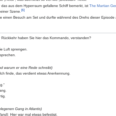
r das aus dem Hyperraum gefallene Schiff bemerkt, ist
The Martian Gen
[
6
]
 einer Szene.
ie einen Besuch am Set und durfte während des Drehs dieser Episode
er Rückkehr haben Sie hier das Kommando, verstanden?
die Luft sprengen.
rsprechen.
und warum er eine Rede schreibt)
. Ich finde, das verdient etwas Anerkennung.
g.“
ang.
tig.
legenen Gang in Atlantis)
Wand)
: Hier war mal etwas befestigt.