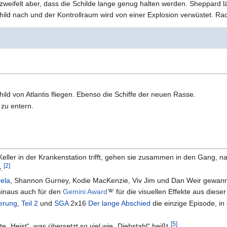
zweifelt aber, dass die Schilde lange genug halten werden. Sheppard l
hild nach und der Kontrollraum wird von einer Explosion verwüstet. Ra
ild von Atlantis fliegen. Ebenso die Schiffe der neuen Rasse.
 zu entern.
eller in der Krankenstation trifft, gehen sie zusammen in den Gang, na
[
2
]
.
ela
, Shannon Gurney, Kodie MacKenzie, Viv Jim und Dan Weir gewann f
inaus auch für den
Gemini Award
für die visuellen Effekte aus dies
rung, Teil 2
und
SGA
2x16
Der lange Abschied
die einzige Episode, in
[
5
]
te „Heist“, was übersetzt so viel wie „Diebstahl“ heißt.