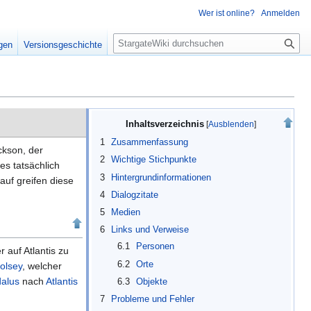
Wer ist online?
Anmelden
S
igen
Versionsgeschichte
u
c
h
e
Inhaltsverzeichnis
1
Zusammenfassung
ckson, der
2
Wichtige Stichpunkte
es tatsächlich
3
Hintergrundinformationen
auf greifen diese
4
Dialogzitate
5
Medien
6
Links und Verweise
6.1
Personen
 auf Atlantis zu
6.2
Orte
olsey
, welcher
alus
nach
Atlantis
6.3
Objekte
7
Probleme und Fehler