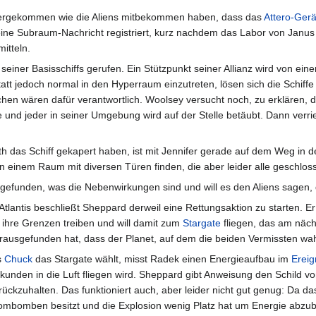
hintergekommen wie die Aliens mitbekommen haben, dass das
Attero-Gerä
ine Subraum-Nachricht registriert, kurz nachdem das Labor von Janus
itteln.
iner Basisschiffs gerufen. Ein Stützpunkt seiner Allianz wird von einer 
tt jedoch normal in den Hyperraum einzutreten, lösen sich die Schiffe b
en wären dafür verantwortlich. Woolsey versucht noch, zu erklären, da
se und jeder in seiner Umgebung wird auf der Stelle betäubt. Dann verr
th das Schiff gekapert haben, ist mit Jennifer gerade auf dem Weg i
in einem Raum mit diversen Türen finden, die aber leider alle geschlos
efunden, was die Nebenwirkungen sind und will es den Aliens sagen, di
 Atlantis beschließt Sheppard derweil eine Rettungsaktion zu starten
 ihre Grenzen treiben und will damit zum
Stargate
fliegen, das am näch
rausgefunden hat, dass der Planet, auf dem die beiden Vermissten wahrs
s
Chuck
das Stargate wählt, misst Radek einen Energieaufbau im
Ereig
kunden in die Luft fliegen wird. Sheppard gibt Anweisung den Schild v
rückzuhalten. Das funktioniert auch, aber leider nicht gut genug: Da da
ombomben besitzt und die Explosion wenig Platz hat um Energie abzuba