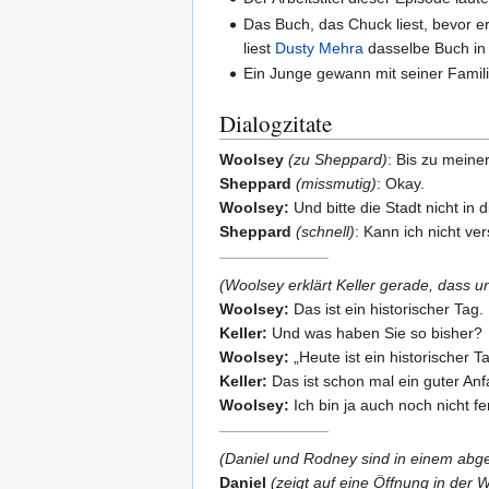
Das Buch, das Chuck liest, bevor e
liest
Dusty Mehra
dasselbe Buch in
Ein Junge gewann mit seiner Famil
Dialogzitate
Woolsey
(zu Sheppard)
: Bis zu mein
Sheppard
(missmutig)
: Okay.
Woolsey:
Und bitte die Stadt nicht in 
Sheppard
(schnell)
: Kann ich nicht ve
(Woolsey erklärt Keller gerade, dass 
Woolsey:
Das ist ein historischer Tag
Keller:
Und was haben Sie so bisher?
Woolsey:
„Heute ist ein historischer Ta
Keller:
Das ist schon mal ein guter Anf
Woolsey:
Ich bin ja auch noch nicht fer
(Daniel und Rodney sind in einem abge
Daniel
(zeigt auf eine Öffnung in der 