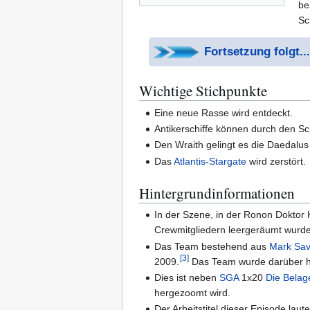
be
Sc
Fortsetzung folgt...
Wichtige Stichpunkte
Eine neue Rasse wird entdeckt.
Antikerschiffe können durch den Sch
Den Wraith gelingt es die Daedalus
Das
Atlantis-Stargate
wird zerstört.
Hintergrundinformationen
In der Szene, in der Ronon Doktor K
Crewmitgliedern leergeräumt wurde
Das Team bestehend aus
Mark Sav
[
3
]
2009.
Das Team wurde darüber h
Dies ist neben
SGA
1x20
Die Belage
hergezoomt wird.
Der Arbeitstitel dieser Episode laute