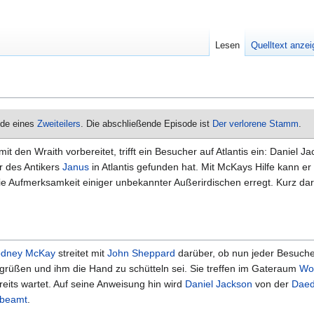
Lesen
Quelltext anze
sode eines
Zweiteilers
. Die abschließende Episode ist
Der verlorene Stamm
.
t den Wraith vorbereitet, trifft ein Besucher auf Atlantis ein: Daniel Ja
r des Antikers
Janus
in Atlantis gefunden hat. Mit McKays Hilfe kann er 
die Aufmerksamkeit einiger unbekannter Außerirdischen erregt. Kurz dar
dney McKay
streitet mit
John Sheppard
darüber, ob nun jeder Besucher
grüßen und ihm die Hand zu schütteln sei. Sie treffen im Gateraum
Wo
reits wartet. Auf seine Anweisung hin wird
Daniel Jackson
von der
Daed
beamt
.