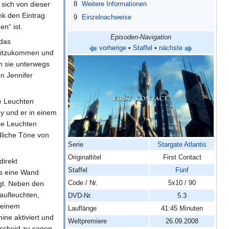
sich von dieser
8
Weitere Informationen
nk den Eintrag
9
Einzelnachweise
n“ ist.
Episoden-Navigation
das
vorherige
•
Staffel
•
nächste
mitzukommen und
n sie unterwegs
n Jennifer
se Leuchten
ey und er in einem
ie Leuchten
liche Töne von
Serie
Stargate Atlantis
Originaltitel
First Contact
direkt
Staffel
Fünf
s eine Wand
Code / Nr.
5x10 / 90
t. Neben den
 aufleuchten,
DVD-Nr.
5.3
f einem
Lauflänge
41:45 Minuten
ne aktiviert und
Weltpremiere
26.09.2008
scheid zu sagen -