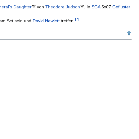
eral's Daughter
von
Theodore Judson
. In
SGA
5x07
Geflüster
[
7
]
 am Set sein und
David Hewlett
treffen.