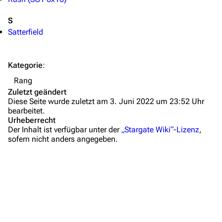
Themengruppen
Letzte Änderungen
S
Satterfield
FAQ
Wiki-Diskussion
Kategorie
:
Anfragen
Rang
Zuletzt geändert
Administrations-Übersicht
Diese Seite wurde zuletzt am 3. Juni 2022 um 23:52 Uhr
bearbeitet.
Löschantrag
Urheberrecht
Der Inhalt ist verfügbar unter der
„Stargate Wiki“-Lizenz
,
Vandalismus melden
sofern nicht anders angegeben.
Technik-Zentrale
Admin-Anfragen
Bot-Anfragen
Kontakt