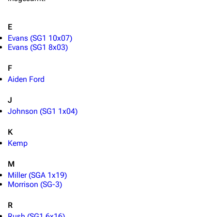
Das Stargate-Universum
Themenportal
E
Evans (SG1 10x07)
Personen
Evans (SG1 8x03)
Völker
F
Orte
Aiden Ford
Objekte
J
Zeitleiste
Johnson (SG1 1x04)
Fanprojekte
K
Kommerzielles
Kemp
M
Mitmachen
Miller (SGA 1x19)
Hilfe
Morrison (SG-3)
Autorenportal
R
Rush (SG1 6x16)