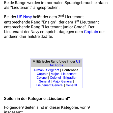
Zufälliger Artikel
Beide Ränge werden im normalen Sprachgebrauch einfach
als "Lieutenant" angesprochen.
Spezialseiten
nd
Bei der
US Navy
heißt der dem 2
Lieutenant
Datei hochladen
st
entsprechende Rang "Ensign", der dem 1
Lieutenant
entsprechende Rang "Lieutenant junior Grade". Der
Filme und Serien
Lieutenant der Navy entspricht dagegen dem
Captain
der
anderen drei Teilstreitkräfte.
Überblick
Stargate SG-1
Stargate Atlantis
Militärische Rangfolge in der
US
Air Force
Stargate Universe
Airman
|
Sergeant
|
Lieutenant
|
Captain
|
Major
|
Lieutenant
Stargate Origins
Colonel
|
Colonel
|
Brigadier
General
|
Major General
|
Stargate Infinity
Lieutenant General
|
General
Stargate-Romane
Seiten in der Kategorie „Lieutenant“
Filme
Folgende 9 Seiten sind in dieser Kategorie, von 9
insgesamt.