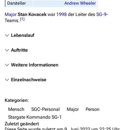
Darsteller
Andrew Wheeler
Stargate Infinity
Major
Stan Kovacek
war
1998
der Leiter des
SG-9
-
Stargate-Romane
[
1
]
Teams.
Filme
Lebenslauf
Das Stargate-Universum
Auftritte
Themenportal
Personen
Weitere Informationen
Völker
Einzelnachweise
Orte
Objekte
Kategorien
:
Zeitleiste
Mensch
SGC-Personal
Major
Person
Fanprojekte
Stargate Kommando SG-1
Zuletzt geändert
Kommerzielles
Diese Seite wurde zuletzt am 9. Juni 2022 um 22:25 Uhr