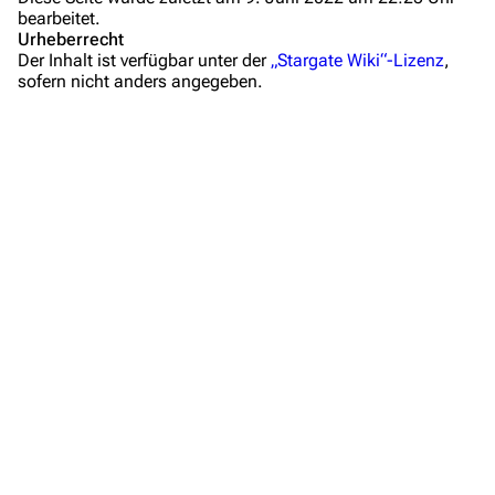
bearbeitet.
Mitmachen
Urheberrecht
Der Inhalt ist verfügbar unter der
„Stargate Wiki“-Lizenz
,
Hilfe
sofern nicht anders angegeben.
Autorenportal
Themengruppen
Letzte Änderungen
FAQ
Wiki-Diskussion
Anfragen
Administrations-Übersicht
Löschantrag
Vandalismus melden
Technik-Zentrale