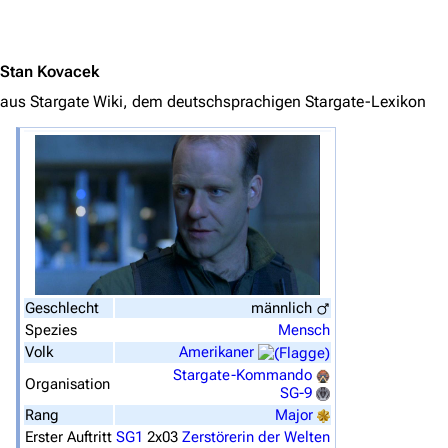
Jump to content
Navigation
Hauptseite
Stan Kovacek
aus Stargate Wiki, dem deutschsprachigen Stargate-Lexikon
Von A bis Z
Zufälliger Artikel
Spezialseiten
Datei hochladen
Filme und Serien
Überblick
Geschlecht
männlich
Stargate SG-1
Spezies
Mensch
Volk
Amerikaner
Stargate Atlantis
Stargate-Kommando
Organisation
SG-9
Stargate Universe
Rang
Major
Stargate Origins
Erster Auftritt
SG1
2x03
Zerstörerin der Welten