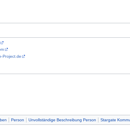
com
-Project.de
rben
Person
Unvollständige Beschreibung Person
Stargate Komm