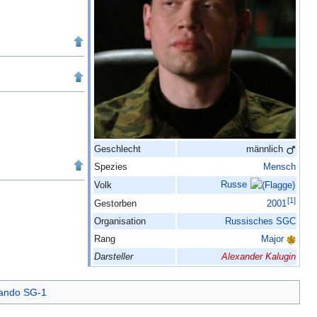
Geschlecht
männlich
Spezies
Mensch
Russe
Volk
[
1
]
Gestorben
2001
Organisation
Russisches SGC
Rang
Major
Darsteller
Alexander Kalugin
ando SG-1