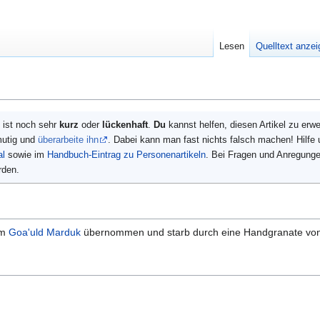
Lesen
Quelltext anze
ist noch sehr
kurz
oder
lückenhaft
.
Du
kannst helfen, diesen Artikel zu erw
mutig und
überarbeite ihn
. Dabei kann man fast nichts falsch machen! Hilfe
al
sowie im
Handbuch-Eintrag zu Personenartikeln
. Bei Fragen und Anregung
rden.
em
Goa'uld
Marduk
übernommen und starb durch eine Handgranate vo