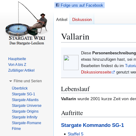
Folge uns auf Facebook
Artikel
Diskussion
Vallarin
Z
Z
Diese
Personenbeschreibung
u
u
Hauptseite
etwas hinzuzufügen hast, sei 
r
r
Von A bis Z
Bearbeiten findest du im
Tutori
N
S
Zufälliger Artikel
Diskussionsseite
genutzt we
a
u
Filme und Serien
v
c
Lebenslauf
Überblick
i
h
Stargate SG-1
g
e
Vallarin
wurde 2001 kurze Zeit von d
Stargate Atlantis
a
s
Stargate Universe
t
p
Auftritte
Stargate Origins
i
r
Stargate Infinity
Stargate-Romane
o
i
Stargate Kommando SG-1
Filme
n
n
Staffel 5