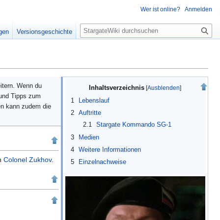
Wer ist online?
Anmelden
S
igen
Versionsgeschichte
u
c
h
e
eitern. Wenn du
Inhaltsverzeichnis
 und Tipps zum
1
Lebenslauf
en kann zudem die
2
Auftritte
2.1
Stargate Kommando SG-1
3
Medien
4
Weitere Informationen
n
Colonel
Zukhov
.
5
Einzelnachweise