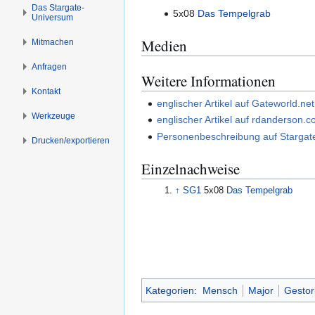
s
g
Das Stargate-
5x08
Das Tempelgrab
Universum
p
e
r
n
Medien
Mitmachen
i
n
Anfragen
Weitere Informationen
g
Kontakt
e
englischer Artikel auf Gateworld.net
n
Werkzeuge
englischer Artikel auf rdanderson.
Personenbeschreibung auf Stargate
Drucken/­exportieren
Einzelnachweise
↑
SG1
5x08
Das Tempelgrab
Kategorien
:
Mensch
Major
Gesto