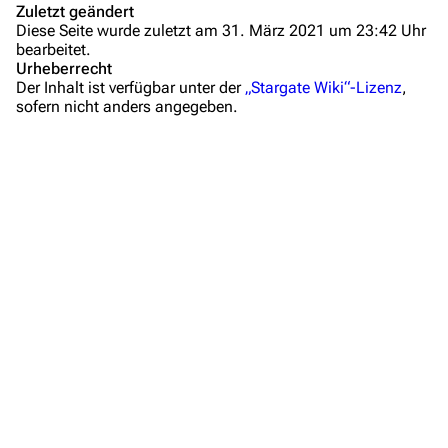
Zuletzt geändert
Kommerzielles
Diese Seite wurde zuletzt am 31. März 2021 um 23:42 Uhr
bearbeitet.
Mitmachen
Urheberrecht
Der Inhalt ist verfügbar unter der
„Stargate Wiki“-Lizenz
,
Hilfe
sofern nicht anders angegeben.
Autorenportal
Themengruppen
Letzte Änderungen
FAQ
Wiki-Diskussion
Anfragen
Administrations-Übersicht
Löschantrag
Vandalismus melden