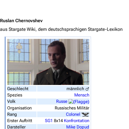
Jump to content
Navigation
Ruslan Chernovshev
Hauptseite
aus Stargate Wiki, dem deutschsprachigen Stargate-Lexikon
Von A bis Z
Zufälliger Artikel
Spezialseiten
Datei hochladen
Filme und Serien
Geschlecht
männlich
Überblick
Spezies
Mensch
Volk
Russe
Stargate SG-1
Organisation
Russisches Militär
Rang
Colonel
Stargate Atlantis
Erster Auftritt
SG1
8x14
Konfrontation
Stargate Universe
Darsteller
Mike Dopud