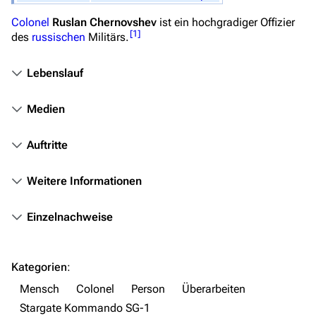
Stargate Origins
Colonel
Ruslan Chernovshev
ist ein hochgradiger Offizier
[
1
]
des
russischen
Militärs.
Stargate Infinity
Stargate-Romane
Lebenslauf
Filme
Medien
Das Stargate-Universum
Auftritte
Themenportal
Personen
Weitere Informationen
Völker
Einzelnachweise
Orte
Objekte
Kategorien
:
Zeitleiste
Mensch
Colonel
Person
Überarbeiten
Fanprojekte
Stargate Kommando SG-1