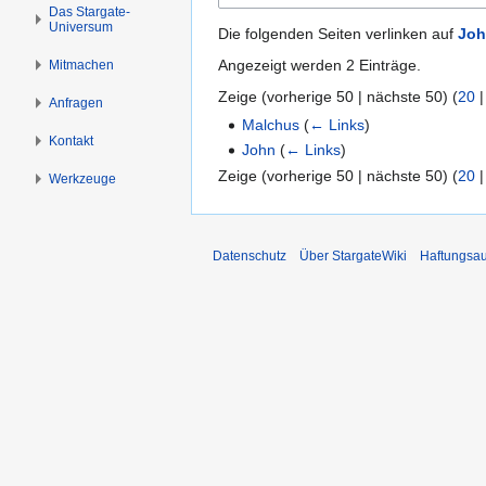
n
n
Das Stargate-
Universum
s
g
Die folgenden Seiten verlinken auf
Joh
p
e
Angezeigt werden 2 Einträge.
Mitmachen
r
n
Zeige (
vorherige 50
|
nächste 50
) (
20
i
Anfragen
n
Malchus
(
← Links
)
Kontakt
g
John
(
← Links
)
e
Zeige (
vorherige 50
|
nächste 50
) (
20
Werkzeuge
n
Datenschutz
Über StargateWiki
Haftungsa