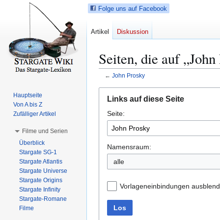
Folge uns auf Facebook
Artikel
Diskussion
Seiten, die auf „John
←
John Prosky
Z
Z
Hauptseite
Links auf diese Seite
u
u
Von A bis Z
Seite:
r
r
Zufälliger Artikel
N
S
Filme und Serien
a
u
Überblick
v
c
Namensraum:
Stargate SG-1
i
h
alle
Stargate Atlantis
g
e
Stargate Universe
a
s
Stargate Origins
Vorlageneinbindungen ausblen
t
p
Stargate Infinity
Stargate-Romane
i
r
Los
Filme
o
i