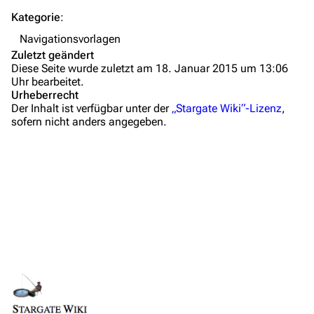
Autorenportal
Kategorie
:
Themengruppen
Navigationsvorlagen
Zuletzt geändert
Letzte Änderungen
Diese Seite wurde zuletzt am 18. Januar 2015 um 13:06
Uhr bearbeitet.
FAQ
Urheberrecht
Der Inhalt ist verfügbar unter der
„Stargate Wiki“-Lizenz
,
Wiki-Diskussion
sofern nicht anders angegeben.
Anfragen
Administrations-Übersicht
Löschantrag
Vandalismus melden
Technik-Zentrale
Admin-Anfragen
Links auf diese Seite
Bot-Anfragen
Änderungen an verlinkten Seiten