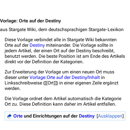
Filme
Jump to content
Das Stargate-Universum
Vorlage
:
Orte auf der Destiny
Themenportal
aus Stargate Wiki, dem deutschsprachigen Stargate-Lexikon
Personen
Diese Vorlage verbindet alle in Stargate Wiki bekannten
Orte auf der
Destiny
miteinander. Die Vorlage sollte in
Völker
jedem Artikel, der einen Ort auf der Destiny beschreibt,
benutzt werden. Die beste Position ist am Ende des Artikels
Orte
direkt vor der Definition der Kategorien.
Objekte
Zur Erweiterung der Vorlage um einen neuen Ort muss
dieser unter
Vorlage:Orte auf der Destiny/Inhalt
in
Zeitleiste
Linksschreibweise ([[Ort]]) in einer eigenen Zeile ergänzt
werden.
Fanprojekte
Die Vorlage ordnet dem Artikel automatisch die Kategorie
Kommerzielles
Ort zu. Diese Definition kann daher im Artikel entfallen.
Mitmachen
Orte
und Einrichtungen auf der
Destiny
Ausklappen
Hilfe