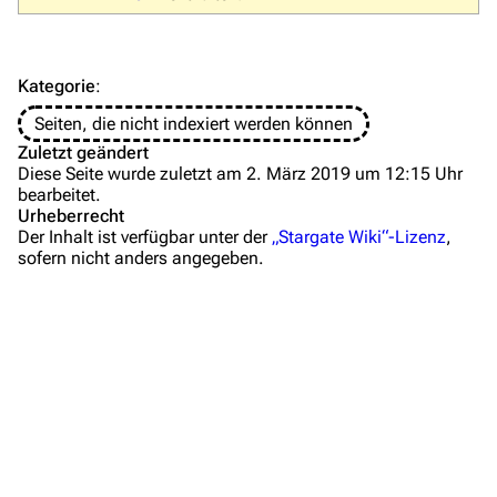
FAQ
Wiki-Diskussion
Kategorie
:
Anfragen
Seiten, die nicht indexiert werden können
Zuletzt geändert
Administrations-Übersicht
Diese Seite wurde zuletzt am 2. März 2019 um 12:15 Uhr
bearbeitet.
Löschantrag
Urheberrecht
Der Inhalt ist verfügbar unter der
„Stargate Wiki“-Lizenz
,
Vandalismus melden
sofern nicht anders angegeben.
Technik-Zentrale
Admin-Anfragen
Bot-Anfragen
Kontakt
Übersicht
Links auf diese Seite
E-Mail