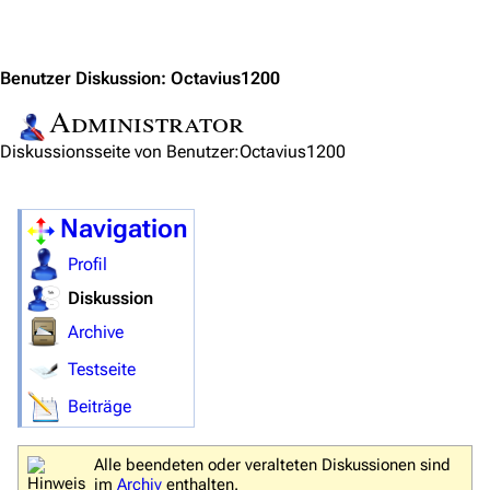
Jump to content
Personen
Völker
Benutzer Diskussion
:
Octavius1200
Administrator
Orte
Diskussionsseite von Benutzer:Octavius1200
Objekte
Zeitleiste
Navigation
Fanprojekte
Profil
Kommerzielles
Diskussion
Mitmachen
Archive
Hilfe
Testseite
Autorenportal
Beiträge
Themengruppen
Alle beendeten oder veralteten Diskussionen sind
Letzte Änderungen
im
Archiv
enthalten.