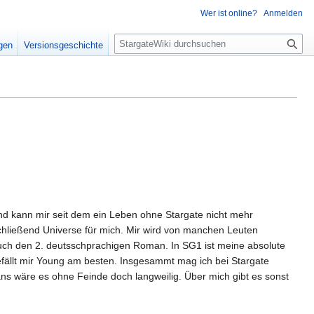
Wer ist online?
Anmelden
S
igen
Versionsgeschichte
u
c
h
e
 und kann mir seit dem ein Leben ohne Stargate nicht mehr
chließend Universe für mich. Mir wird von manchen Leuten
 auch den 2. deutsschprachigen Roman. In SG1 ist meine absolute
 gefällt mir Young am besten. Insgesammt mag ich bei Stargate
lians wäre es ohne Feinde doch langweilig. Über mich gibt es sonst