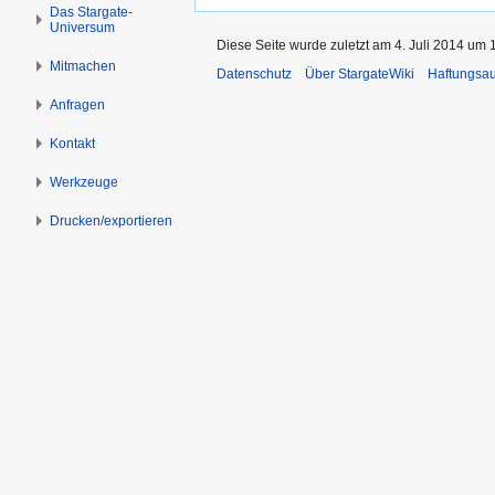
s
g
Das Stargate-
Universum
p
e
Diese Seite wurde zuletzt am 4. Juli 2014 um 
r
n
Mitmachen
Datenschutz
Über StargateWiki
Haftungsa
i
n
Anfragen
g
Kontakt
e
n
Werkzeuge
Drucken/­exportieren