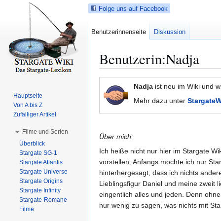
Folge uns auf Facebook
Benutzerinnenseite
Diskussion
Benutzerin
:
Nadja
Z
Z
Nadja
ist neu im Wiki und w
u
u
Hauptseite
Mehr dazu unter
Stargate
r
r
Von A bis Z
N
S
Zufälliger Artikel
a
u
Filme und Serien
v
c
Über mich:
Überblick
i
h
Ich heiße nicht nur hier im Stargate W
Stargate SG-1
g
e
vorstellen. Anfangs mochte ich nur St
Stargate Atlantis
a
s
Stargate Universe
hinterhergesagt, dass ich nichts ande
t
p
Stargate Origins
Lieblingsfigur Daniel und meine zweit 
i
r
Stargate Infinity
eingentlich alles und jeden. Denn ohne 
Stargate-Romane
o
i
nur wenig zu sagen, was nichts mit Sta
Filme
n
n