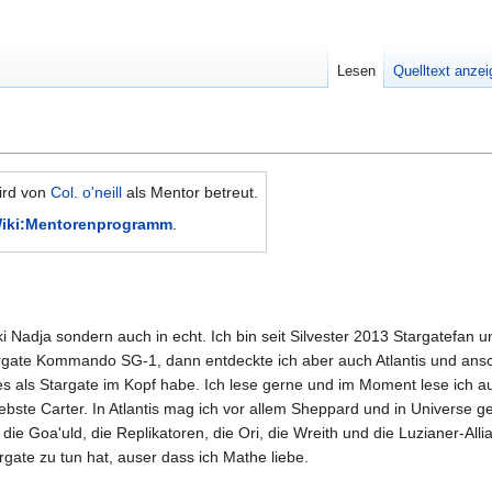
Lesen
Quelltext anze
ird von
Col. o'neill
als Mentor betreut.
Wiki:Mentorenprogramm
.
iki Nadja sondern auch in echt. Ich bin seit Silvester 2013 Stargatefan
argate Kommando SG-1, dann entdeckte ich aber auch Atlantis und ans
res als Stargate im Kopf habe. Ich lese gerne und im Moment lese ich
liebste Carter. In Atlantis mag ich vor allem Sheppard und in Universe
die Goa'uld, die Replikatoren, die Ori, die Wreith und die Luzianer-Al
rgate zu tun hat, auser dass ich Mathe liebe.