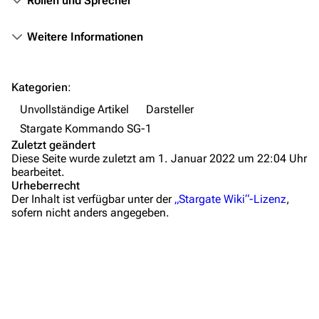
Rollen und Sprecher
Autorenportal
Themengruppen
Weitere Informationen
Letzte Änderungen
FAQ
Kategorien
:
Wiki-Diskussion
Unvollständige Artikel
Darsteller
Stargate Kommando SG-1
Anfragen
Zuletzt geändert
Diese Seite wurde zuletzt am 1. Januar 2022 um 22:04 Uhr
Administrations-Übersicht
bearbeitet.
Urheberrecht
Löschantrag
Der Inhalt ist verfügbar unter der
„Stargate Wiki“-Lizenz
,
sofern nicht anders angegeben.
Vandalismus melden
Technik-Zentrale
Admin-Anfragen
Bot-Anfragen