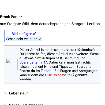
Filme
Jump to content
Das Stargate-Universum
Brook Parker
Themenportal
aus Stargate Wiki, dem deutschsprachigen Stargate-Lexikon
Personen
Bild einfügen
Völker
Geschlecht
weiblich
Orte
Dieser Artikel ist noch sehr
kurz
oder
lückenhaft
.
Objekte
Du
kannst helfen, diesen Artikel zu erweitern. Wenn
du etwas hinzuzufügen hast, sei mutig und
Zeitleiste
überarbeite ihn
. Dabei kann man fast nichts
falsch machen! Hilfe und Tipps zum Bearbeiten
Fanprojekte
findest du im
Tutorial
. Bei Fragen und Anregungen
kann zudem die
Diskussionsseite
genutzt
Kommerzielles
werden.
Mitmachen
Lebenslauf
Hilfe