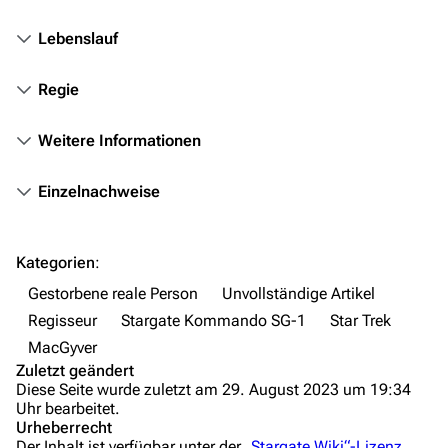
Fanprojekte
Lebenslauf
Kommerzielles
Regie
Mitmachen
Hilfe
Weitere Informationen
Autorenportal
Einzelnachweise
Themengruppen
Letzte Änderungen
Kategorien
:
FAQ
Gestorbene reale Person
Unvollständige Artikel
Wiki-Diskussion
Regisseur
Stargate Kommando SG-1
Star Trek
MacGyver
Anfragen
Zuletzt geändert
Diese Seite wurde zuletzt am 29. August 2023 um 19:34
Administrations-Übersicht
Uhr bearbeitet.
Urheberrecht
Löschantrag
Der Inhalt ist verfügbar unter der
„Stargate Wiki“-Lizenz
,