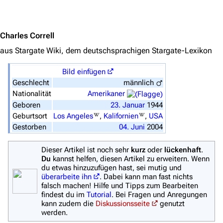
Jump to content
Stargate Universe
Stargate Origins
Charles Correll
Stargate Infinity
aus Stargate Wiki, dem deutschsprachigen Stargate-Lexikon
Stargate-Romane
Bild einfügen
Geschlecht
männlich
Filme
Nationalität
Amerikaner
Geboren
23.
Januar
1944
Das Stargate-Universum
Geburtsort
Los Angeles
,
Kalifornien
,
USA
Themenportal
Gestorben
04.
Juni
2004
Personen
Dieser Artikel ist noch sehr
kurz
oder
lückenhaft
.
Du
kannst helfen, diesen Artikel zu erweitern. Wenn
Völker
du etwas hinzuzufügen hast, sei mutig und
überarbeite ihn
. Dabei kann man fast nichts
Orte
falsch machen! Hilfe und Tipps zum Bearbeiten
findest du im
Tutorial
. Bei Fragen und Anregungen
Objekte
kann zudem die
Diskussionsseite
genutzt
werden.
Zeitleiste