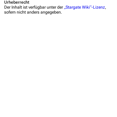
Mitmachen
Urheberrecht
Der Inhalt ist verfügbar unter der
„Stargate Wiki“-Lizenz
,
Hilfe
sofern nicht anders angegeben.
Autorenportal
Themengruppen
Letzte Änderungen
FAQ
Wiki-Diskussion
Anfragen
Administrations-Übersicht
Löschantrag
Vandalismus melden
Technik-Zentrale
Admin-Anfragen