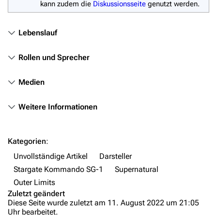
kann zudem die
Diskussionsseite
genutzt werden.
Stargate-Romane
Lebenslauf
Filme
Das Stargate-Universum
Rollen und Sprecher
Themenportal
Medien
Personen
Weitere Informationen
Völker
Orte
Kategorien
:
Objekte
Unvollständige Artikel
Darsteller
Zeitleiste
Stargate Kommando SG-1
Supernatural
Fanprojekte
Outer Limits
Zuletzt geändert
Kommerzielles
Diese Seite wurde zuletzt am 11. August 2022 um 21:05
Uhr bearbeitet.