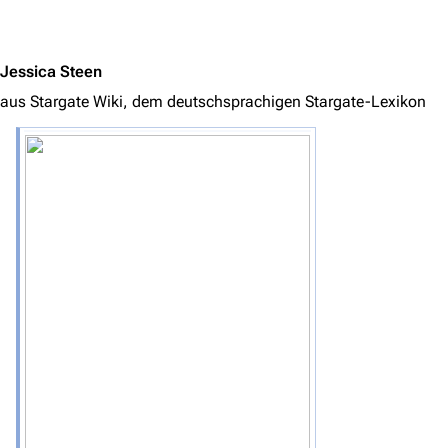
Jump to content
Jessica Steen
aus Stargate Wiki, dem deutschsprachigen Stargate-Lexikon
3639
2133
346.359