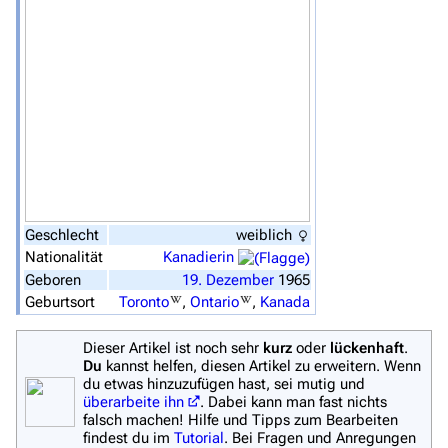
Navigation
Hauptseite
Von A bis Z
Zufälliger Artikel
Spezialseiten
Datei hochladen
Filme und Serien
Geschlecht
weiblich
Nationalität
Kanadierin
Überblick
Geboren
19.
Dezember
1965
Stargate SG-1
Geburtsort
Toronto
,
Ontario
,
Kanada
Stargate Atlantis
Dieser Artikel ist noch sehr
kurz
oder
lückenhaft
.
Du
kannst helfen, diesen Artikel zu erweitern. Wenn
Stargate Universe
du etwas hinzuzufügen hast, sei mutig und
überarbeite ihn
. Dabei kann man fast nichts
Stargate Origins
falsch machen! Hilfe und Tipps zum Bearbeiten
findest du im
Tutorial
. Bei Fragen und Anregungen
Stargate Infinity