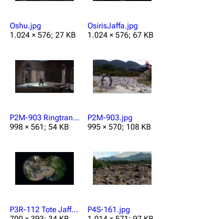
Oshu.jpg
OsirisJaffa.jpg
1.024 × 576; 27 KB
1.024 × 576; 67 KB
P2M-903 Ringtransporter.jpg
P2M-903.jpg
998 × 561; 54 KB
995 × 570; 108 KB
P3R-112 Tote Jaffa.jpg
P4S-161.jpg
700 × 393; 34 KB
1.014 × 571; 97 KB