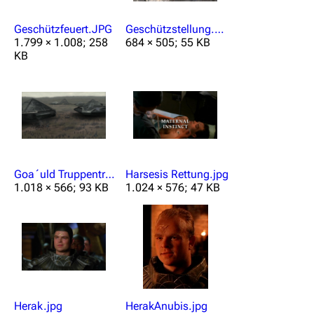
Geschützfeuert.JPG
Geschützstellung.JPG
1.799 × 1.008; 258
684 × 505; 55 KB
KB
Goa´uld Truppentransporter.jpg
Harsesis Rettung.jpg
1.018 × 566; 93 KB
1.024 × 576; 47 KB
Herak.jpg
HerakAnubis.jpg