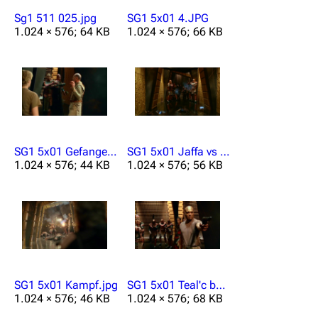
Stargate-Romane
Sg1 511 025.jpg
SG1 5x01 4.JPG
1.024 × 576; 64 KB
1.024 × 576; 66 KB
Filme
Das Stargate-Universum
Themenportal
Personen
Völker
SG1 5x01 Gefangennahme.jpg
SG1 5x01 Jaffa vs Replikatoren.jpg
1.024 × 576; 44 KB
1.024 × 576; 56 KB
Orte
Objekte
Zeitleiste
Fanprojekte
Kommerzielles
SG1 5x01 Kampf.jpg
SG1 5x01 Teal'c böse.jpg
1.024 × 576; 46 KB
1.024 × 576; 68 KB
Mitmachen