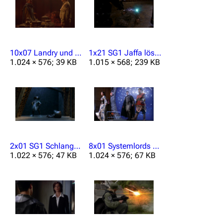
10x07 Landry und Se'tak.jpg
1x21 SG1 Jaffa löst sich durch Zat auf.jpg
1.024 × 576; 39 KB
1.015 × 568; 239 KB
2x01 SG1 Schlangenwachen mit Zat betäubt.jpg
8x01 Systemlords kommen durch das Stargate.jpg
1.022 × 576; 47 KB
1.024 × 576; 67 KB