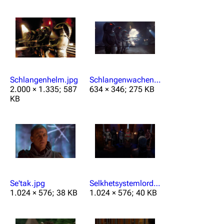
Schlangenhelm.jpg
Schlangenwachen.png
2.000 × 1.335; 587
634 × 346; 275 KB
KB
Se'tak.jpg
Selkhetsystemlords.jpg
1.024 × 576; 38 KB
1.024 × 576; 40 KB