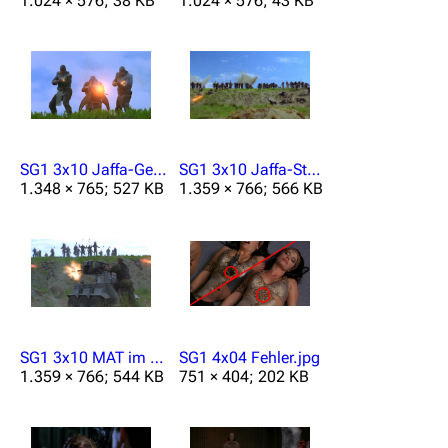
1.024 × 576; 38 KB
1.024 × 576; 43 KB
SG1 3x10 Jaffa-Geschütz.jpg
SG1 3x10 Jaffa-Sturm.jpg
1.348 × 765; 527 KB
1.359 × 766; 566 KB
3639
2133
346.359
SG1 3x10 MAT im Kampf.jpg
SG1 4x04 Fehler.jpg
1.359 × 766; 544 KB
751 × 404; 202 KB
Navigation