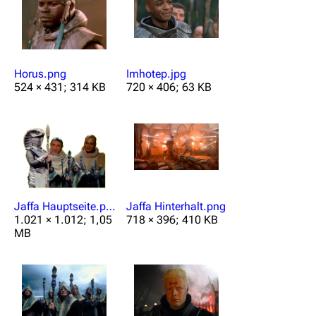
Horus.png
Imhotep.jpg
524 × 431; 314 KB
720 × 406; 63 KB
Jaffa Hauptseite.png
Jaffa Hinterhalt.png
1.021 × 1.012; 1,05
718 × 396; 410 KB
MB