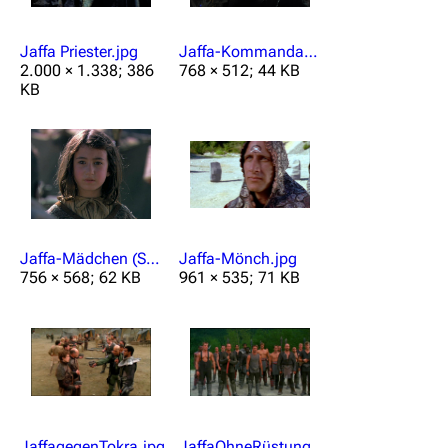
Jaffa Priester.jpg
Jaffa-Kommandant (SG1 7x04).jpg
2.000 × 1.338; 386
768 × 512; 44 KB
KB
Jaffa-Mädchen (SG1 10x17).jpg
Jaffa-Mönch.jpg
756 × 568; 62 KB
961 × 535; 71 KB
JaffagegenTokra.jpg
JaffaOhneRüstung.jpg