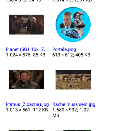
Planet (SG1 10x17 2).jpg
Portale.png
1.024 × 576; 85 KB
613 × 612; 405 KB
Primus (Zipacna).jpg
Rache muss sein.jpg
1.013 × 561; 112 KB
1.680 × 932; 1,02
MB