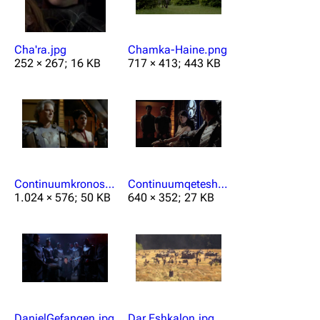
Cha'ra.jpg
Chamka-Haine.png
252 × 267; 16 KB
717 × 413; 443 KB
Continuumkronosnirrti.jpg
Continuumqeteshbaal.jpg
1.024 × 576; 50 KB
640 × 352; 27 KB
DanielGefangen.jpg
Dar Eshkalon.jpg