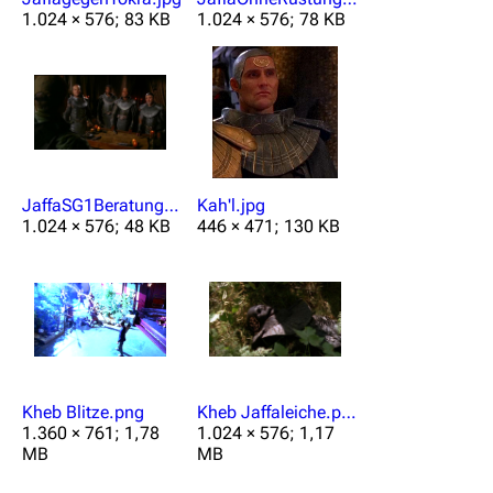
1.024 × 576; 83 KB
1.024 × 576; 78 KB
JaffaSG1Beratung.jpg
Kah'l.jpg
1.024 × 576; 48 KB
446 × 471; 130 KB
Kheb Blitze.png
Kheb Jaffaleiche.png
1.360 × 761; 1,78
1.024 × 576; 1,17
MB
MB