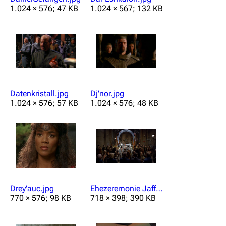
1.024 × 576; 47 KB
1.024 × 567; 132 KB
Datenkristall.jpg
Dj'nor.jpg
1.024 × 576; 57 KB
1.024 × 576; 48 KB
Drey'auc.jpg
Ehezeremonie Jaffa.png
770 × 576; 98 KB
718 × 398; 390 KB