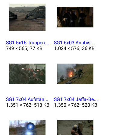
Hilfe
Autorenportal
Themengruppen
Letzte Änderungen
SG1 5x16 Truppentransporter.jpg
SG1 6x03 Anubis' Jaffa.JPG
749 × 565; 77 KB
1.024 × 576; 36 KB
FAQ
Wiki-Diskussion
Anfragen
Administrations-Übersicht
Löschantrag
SG1 7x04 Aufstand.jpg
SG1 7x04 Jaffa-Beschuss.JPG
1.351 × 762; 513 KB
1.350 × 762; 520 KB
Vandalismus melden
Technik-Zentrale
Admin-Anfragen