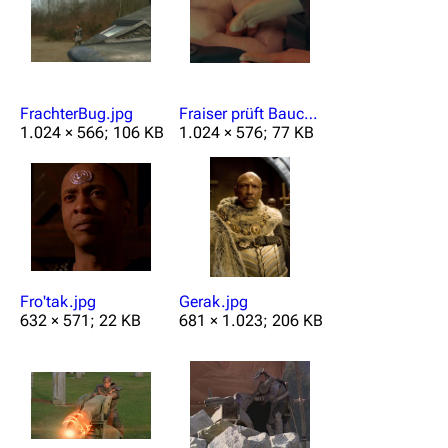
FrachterBug.jpg
Fraiser prüft Bauchtasche.jpg
1.024 × 566; 106 KB
1.024 × 576; 77 KB
Fro'tak.jpg
Gerak.jpg
632 × 571; 22 KB
681 × 1.023; 206 KB