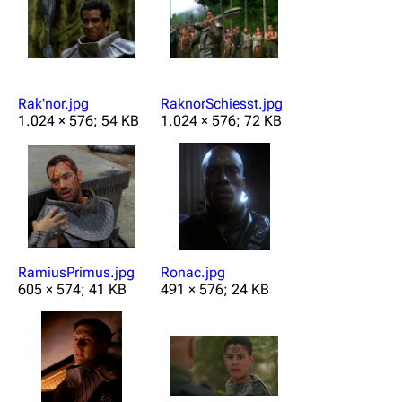
Rak'nor.jpg
RaknorSchiesst.jpg
1.024 × 576; 54 KB
1.024 × 576; 72 KB
RamiusPrimus.jpg
Ronac.jpg
605 × 574; 41 KB
491 × 576; 24 KB