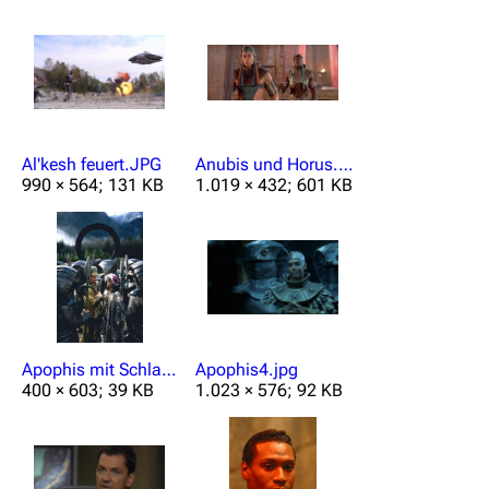
Al'kesh feuert.JPG
Anubis und Horus.png
990 × 564; 131 KB
1.019 × 432; 601 KB
Apophis mit Schlangenwachen.jpg
Apophis4.jpg
400 × 603; 39 KB
1.023 × 576; 92 KB