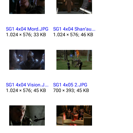
Hauptseite
Von A bis Z
Zufälliger Artikel
SG1 4x04 Mord.JPG
SG1 4x04 Shan'auc.JPG
1.024 × 576; 33 KB
1.024 × 576; 46 KB
Spezialseiten
Datei hochladen
Filme und Serien
Überblick
Stargate SG-1
SG1 4x04 Vision.JPG
SG1 4x05 2.JPG
1.024 × 576; 45 KB
700 × 393; 45 KB
Stargate Atlantis
Stargate Universe
Stargate Origins
Stargate Infinity