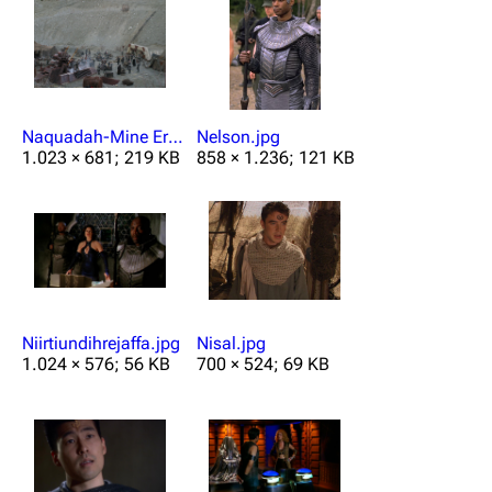
Naquadah-Mine Erebus.jpg
Nelson.jpg
1.023 × 681; 219 KB
858 × 1.236; 121 KB
Niirtiundihrejaffa.jpg
Nisal.jpg
1.024 × 576; 56 KB
700 × 524; 69 KB