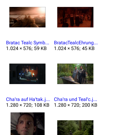
Bratac Tealc Symbiont.jpg
BratacTealcEhrung.jpg
1.024 × 576; 59 KB
1.024 × 576; 45 KB
Cha'ra auf Ha'tak.jpg
Cha'ra und Teal'c.jpg
1.280 × 720; 108 KB
1.280 × 720; 200 KB