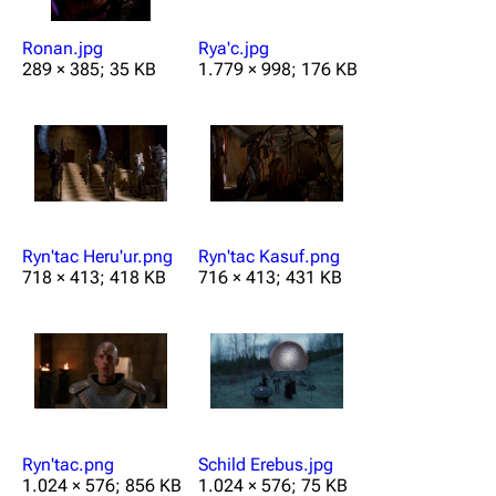
Ronan.jpg
Rya'c.jpg
289 × 385; 35 KB
1.779 × 998; 176 KB
Ryn'tac Heru'ur.png
Ryn'tac Kasuf.png
718 × 413; 418 KB
716 × 413; 431 KB
Ryn'tac.png
Schild Erebus.jpg
1.024 × 576; 856 KB
1.024 × 576; 75 KB