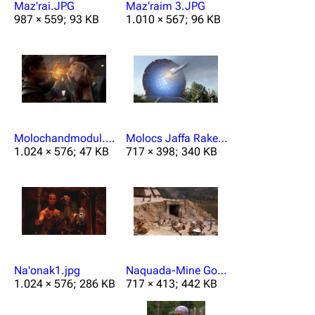
Maz'rai.JPG
Maz'raim 3.JPG
987 × 559; 93 KB
1.010 × 567; 96 KB
Molochandmodul.jpg
Molocs Jaffa Rakete.png
1.024 × 576; 47 KB
717 × 398; 340 KB
Na'onak1.jpg
Naquada-Mine Goa'uld.png
1.024 × 576; 286 KB
717 × 413; 442 KB