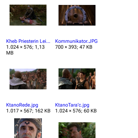
Kheb Priesterin Leiche.png
Kommunikator.JPG
1.024 × 576; 1,13
700 × 393; 47 KB
MB
KtanoRede.jpg
KtanoTara’c.jpg
1.017 × 567; 162 KB
1.024 × 576; 60 KB