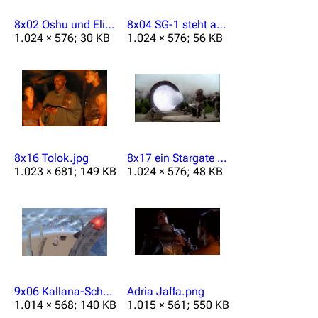
8x02 Oshu und Elisabeth Weir.jpg
8x04 SG-1 steht auf P2X-887 unter Beschuss.jpg
1.024 × 576; 30 KB
1.024 × 576; 56 KB
8x16 Tolok.jpg
8x17 ein Stargate wird aktiviert 1.jpg
1.023 × 681; 149 KB
1.024 × 576; 48 KB
9x06 Kallana-Schutzschild.jpg
Adria Jaffa.png
1.014 × 568; 140 KB
1.015 × 561; 550 KB