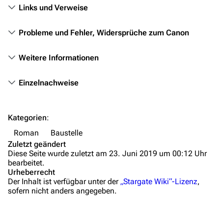
Mitmachen
Links und Verweise
Hilfe
Probleme und Fehler, Widersprüche zum Canon
Autorenportal
Themengruppen
Weitere Informationen
Letzte Änderungen
Einzelnachweise
FAQ
Wiki-Diskussion
Kategorien
:
Anfragen
Roman
Baustelle
Zuletzt geändert
Administrations-Übersicht
Diese Seite wurde zuletzt am 23. Juni 2019 um 00:12 Uhr
bearbeitet.
Löschantrag
Urheberrecht
Der Inhalt ist verfügbar unter der
„Stargate Wiki“-Lizenz
,
Vandalismus melden
sofern nicht anders angegeben.
Technik-Zentrale
Admin-Anfragen