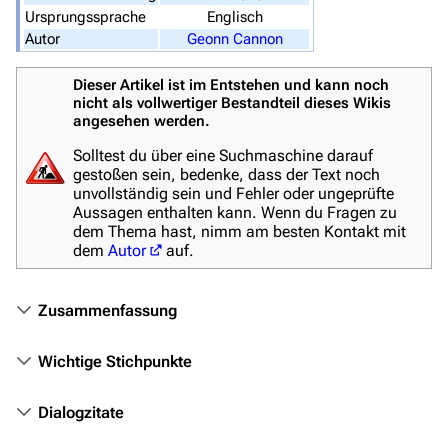
Ursprungssprache
Englisch
Stargate-Romane
Autor
Geonn Cannon
Filme
Dieser Artikel ist im Entstehen und kann noch
nicht als vollwertiger Bestandteil dieses Wikis
Das Stargate-Universum
angesehen werden.
Themenportal
Solltest du über eine Suchmaschine darauf
gestoßen sein, bedenke, dass der Text noch
Personen
unvollständig sein und Fehler oder ungeprüfte
Aussagen enthalten kann. Wenn du Fragen zu
Völker
dem Thema hast, nimm am besten Kontakt mit
dem
Autor
auf.
Orte
Objekte
Zusammenfassung
Zeitleiste
Wichtige Stichpunkte
Fanprojekte
Kommerzielles
Dialogzitate