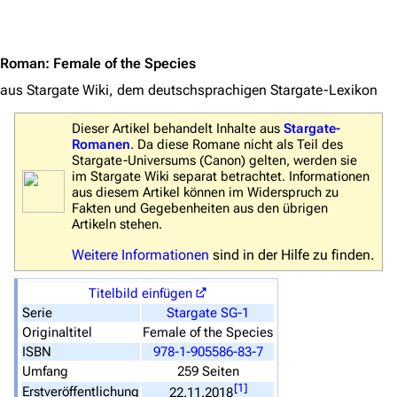
Navigation
Jump to content
Hauptseite
Roman
:
Female of the Species
Von A bis Z
aus Stargate Wiki, dem deutschsprachigen Stargate-Lexikon
Zufälliger Artikel
Spezialseiten
Dieser Artikel behandelt Inhalte aus
Stargate-
Romanen
. Da diese Romane nicht als Teil des
Datei hochladen
Stargate-Universums (
Canon
) gelten, werden sie
im Stargate Wiki separat betrachtet. Informationen
aus diesem Artikel können im Widerspruch zu
Filme und Serien
Fakten und Gegebenheiten aus den übrigen
Artikeln stehen.
Überblick
Weitere Informationen
sind in der Hilfe zu finden.
Stargate SG-1
Titelbild einfügen
Stargate Atlantis
Serie
Stargate SG-1
Stargate Universe
Originaltitel
Female of the Species
ISBN
978-1-905586-83-7
Stargate Origins
Umfang
259 Seiten
[
1
]
Erstveröffentlichung
22.11.2018
Stargate Infinity