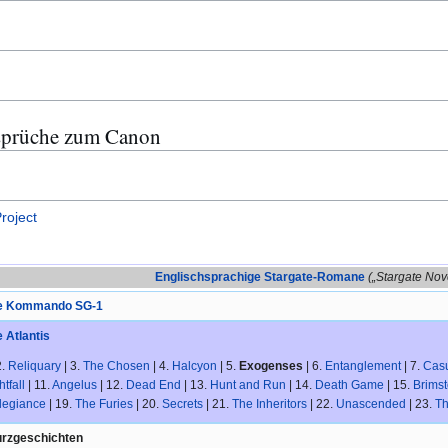
sprüche zum Canon
roject
Englischsprachige Stargate-Romane
(„Stargate Nov
te Kommando SG-1
 Atlantis
2.
Reliquary
| 3.
The Chosen
| 4.
Halcyon
| 5.
Exogenses
| 6.
Entanglement
| 7.
Casu
tfall
| 11.
Angelus
| 12.
Dead End
| 13.
Hunt and Run
| 14.
Death Game
| 15.
Brims
legiance
| 19.
The Furies
| 20.
Secrets
| 21.
The Inheritors
| 22.
Unascended
| 23.
Th
rzgeschichten