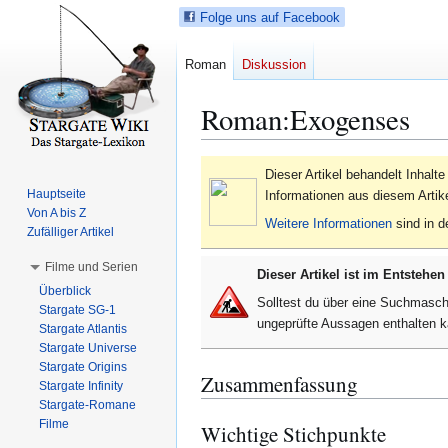
Folge uns auf Facebook
Roman
Diskussion
Roman
:
Exogenses
Z
Z
Dieser Artikel behandelt Inhalt
u
u
Hauptseite
Informationen aus diesem Artik
r
r
Von A bis Z
Weitere Informationen
sind in de
N
S
Zufälliger Artikel
a
u
Filme und Serien
Dieser Artikel ist im Entstehe
v
c
Überblick
i
h
Solltest du über eine Suchmasch
Stargate SG-1
g
e
ungeprüfte Aussagen enthalten
Stargate Atlantis
a
s
Stargate Universe
t
p
Stargate Origins
Zusammenfassung
i
r
Stargate Infinity
Stargate-Romane
o
i
Filme
Wichtige Stichpunkte
n
n