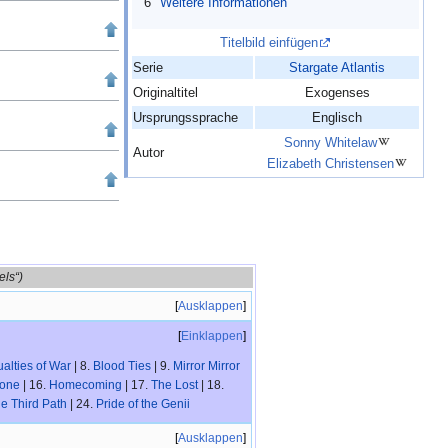
6
Weitere Informationen
Titelbild einfügen
Serie
Stargate Atlantis
Originaltitel
Exogenses
Ursprungssprache
Englisch
Sonny Whitelaw
Autor
Elizabeth Christensen
els“)
Ausklappen
Einklappen
alties of War
| 8.
Blood Ties
| 9.
Mirror Mirror
tone
| 16.
Homecoming
| 17.
The Lost
| 18.
e Third Path
| 24.
Pride of the Genii
Ausklappen