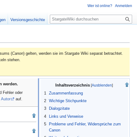
Wer ist online?
Anmelden
S
igen
Versionsgeschichte
u
c
h
e
rsums (
Canon
) gelten, werden sie im Stargate Wiki separat betrachtet.
keln stehen.
en werden.
Inhaltsverzeichnis
d Fehler oder
1
Zusammenfassung
m
Autor
auf.
2
Wichtige Stichpunkte
3
Dialogzitate
4
Links und Verweise
5
Probleme und Fehler, Widersprüche zum
Canon