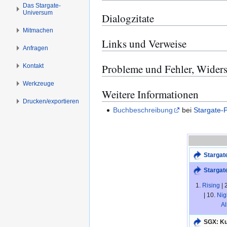
s
g
Das Stargate-
Universum
p
e
Dialogzitate
r
n
Mitmachen
i
Links und Verweise
n
Anfragen
g
Probleme und Fehler, Wider
Kontakt
e
n
Werkzeuge
Weitere Informationen
Drucken/­exportieren
Buchbeschreibung
bei
Stargate-P
Starga
Stargate
1.
Rising
| 
| 10.
Nigh
Al
SGX: Ku