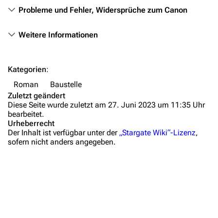
Themengruppen
Probleme und Fehler, Widersprüche zum Canon
Letzte Änderungen
Weitere Informationen
FAQ
Wiki-Diskussion
Kategorien
:
Anfragen
Roman
Baustelle
Zuletzt geändert
Administrations-Übersicht
Diese Seite wurde zuletzt am 27. Juni 2023 um 11:35 Uhr
bearbeitet.
Löschantrag
Urheberrecht
Der Inhalt ist verfügbar unter der
„Stargate Wiki“-Lizenz
,
Vandalismus melden
sofern nicht anders angegeben.
Technik-Zentrale
Admin-Anfragen
Bot-Anfragen
Kontakt