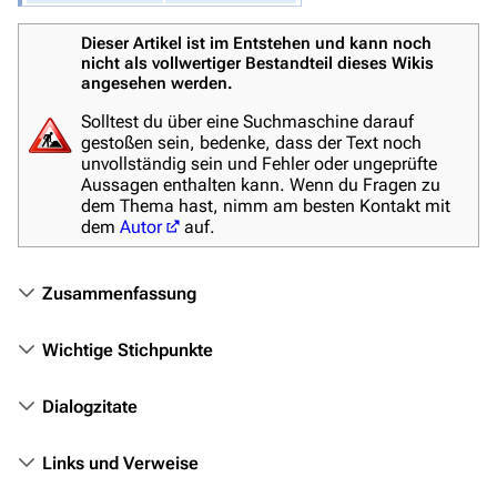
Das Stargate-Universum
Dieser Artikel ist im Entstehen und kann noch
Themenportal
nicht als vollwertiger Bestandteil dieses Wikis
angesehen werden.
Personen
Solltest du über eine Suchmaschine darauf
Völker
gestoßen sein, bedenke, dass der Text noch
unvollständig sein und Fehler oder ungeprüfte
Orte
Aussagen enthalten kann. Wenn du Fragen zu
dem Thema hast, nimm am besten Kontakt mit
Objekte
dem
Autor
auf.
Zeitleiste
Zusammenfassung
Fanprojekte
Kommerzielles
Wichtige Stichpunkte
Mitmachen
Dialogzitate
Hilfe
Links und Verweise
Autorenportal