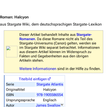
Jump to content
Zufälliger Artikel
Spezialseiten
Roman
:
Halcyon
Datei hochladen
aus Stargate Wiki, dem deutschsprachigen Stargate-Lexikon
Filme und Serien
Dieser Artikel behandelt Inhalte aus
Stargate-
Romanen
. Da diese Romane nicht als Teil des
Überblick
Stargate-Universums (
Canon
) gelten, werden sie
im Stargate Wiki separat betrachtet. Informationen
Stargate SG-1
aus diesem Artikel können im Widerspruch zu
Fakten und Gegebenheiten aus den übrigen
Stargate Atlantis
Artikeln stehen.
Stargate Universe
Weitere Informationen
sind in der Hilfe zu finden.
Stargate Origins
Titelbild einfügen
Stargate Infinity
Serie
Stargate Atlantis
Originaltitel
Halcyon
Stargate-Romane
ISBN
978-1905586554
Filme
Ursprungssprache
Englisch
Autor
James Swallow