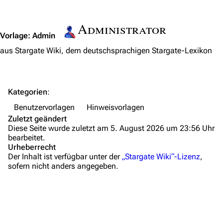
Jump to content
Zeitleiste
Administrator
Fanprojekte
Vorlage
:
Admin
Kommerzielles
aus Stargate Wiki, dem deutschsprachigen Stargate-Lexikon
Mitmachen
Hilfe
Kategorien
:
Autorenportal
Benutzervorlagen
Hinweisvorlagen
Zuletzt geändert
Themengruppen
Diese Seite wurde zuletzt am 5. August 2026 um 23:56 Uhr
bearbeitet.
Letzte Änderungen
Urheberrecht
Der Inhalt ist verfügbar unter der
„Stargate Wiki“-Lizenz
,
FAQ
sofern nicht anders angegeben.
Wiki-Diskussion
Anfragen
Administrations-Übersicht