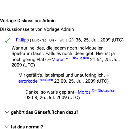
Jump to content
Das Stargate-Universum
Vorlage Diskussion
:
Admin
Themenportal
Diskussionsseite von Vorlage:Admin
Personen
Philipp
--
. 21:36, 25. Jul. 2009 (UTC)
[
Bürokrat
·
Disk
·
]
Völker
War nur 'ne Idee, die jedem noch individuellen
Orte
Spielraum lässt. Falls es noch Ideen gibt: Hier ist ja
Ω
-
Diskussion
noch genug Platz.--
Moros
21:54, 25. Jul.
Objekte
2009 (UTC)
Zeitleiste
Mir gefällt's, ist simpel und unaufdringlich. --
meckern
errorkode
22:00, 25. Jul. 2009 (UTC)
Fanprojekte
Ω
-
Diskussion
Danke, so war's geplant--
Moros
Kommerzielles
02:08, 26. Jul. 2009 (UTC)
Mitmachen
gehört das Gänsefüßchen dazu?
Hilfe
Ist das normal?
Autorenportal