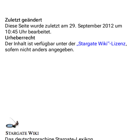
Themengruppen
Zuletzt geändert
Letzte Änderungen
Diese Seite wurde zuletzt am 29. September 2012 um
10:45 Uhr bearbeitet.
FAQ
Urheberrecht
Der Inhalt ist verfügbar unter der
„Stargate Wiki“-Lizenz
,
Wiki-Diskussion
sofern nicht anders angegeben.
Anfragen
Administrations-Übersicht
Löschantrag
Vandalismus melden
Technik-Zentrale
Admin-Anfragen
Bot-Anfragen
Links auf diese Seite
Das deutschsprachige Stargate-Lexikon