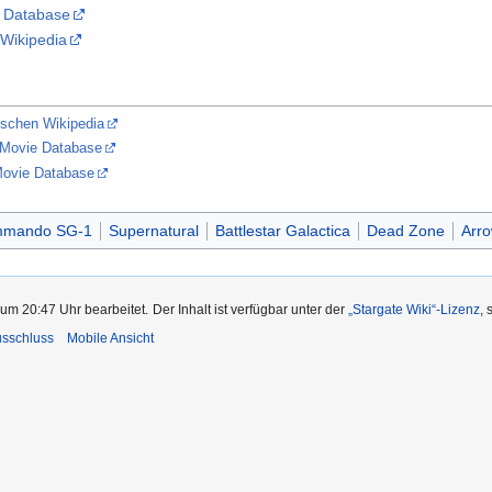
e Database
 Wikipedia
ischen Wikipedia
 Movie Database
Movie Database
mmando SG-1
Supernatural
Battlestar Galactica
Dead Zone
Arr
 um 20:47 Uhr bearbeitet.
Der Inhalt ist verfügbar unter der
„Stargate Wiki“-Lizenz
,
usschluss
Mobile Ansicht