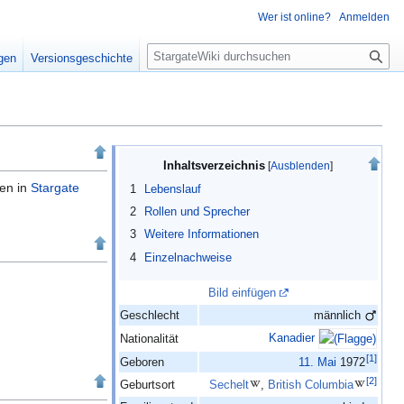
Wer ist online?
Anmelden
S
igen
Versionsgeschichte
u
c
h
e
Inhaltsverzeichnis
len in
Stargate
1
Lebenslauf
2
Rollen und Sprecher
3
Weitere Informationen
4
Einzelnachweise
Bild einfügen
Geschlecht
männlich
Kanadier
Nationalität
[
1
]
Geboren
11.
Mai
1972
[
2
]
Geburtsort
Sechelt
,
British Columbia