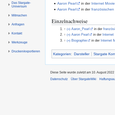
s
g
Das Stargate-
Aaron Pearl
in der
Internet Movi
Universum
p
e
Aaron Pearl
in der
französischen
r
n
Mitmachen
i
Einzelnachweise
Anfragen
n
↑
Aaron_Pearl
in der
französ
(+)
g
Kontakt
↑
Aaron Pearl
in der
Internet
(+)
e
↑
Biographie
in der
Internet 
(+)
n
Werkzeuge
Drucken/­exportieren
Kategorien
:
Darsteller
Stargate Ko
Diese Seite wurde zuletzt am 10. August 2022
Datenschutz
Über StargateWiki
Haftungsa