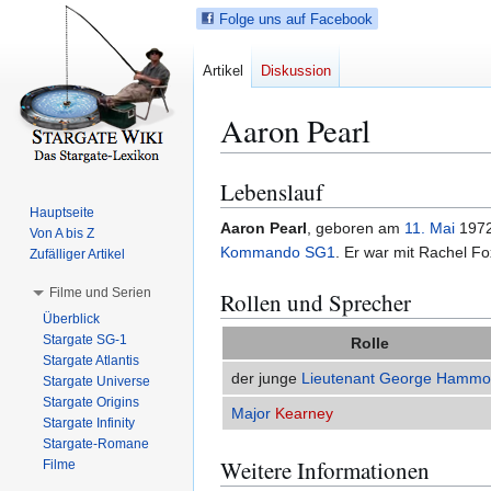
Folge uns auf Facebook
Artikel
Diskussion
Aaron Pearl
Lebenslauf
Z
Z
u
u
Hauptseite
Aaron Pearl
, geboren am
11.
Mai
197
Von A bis Z
r
r
Kommando SG1
. Er war mit Rachel Fox
Zufälliger Artikel
N
S
a
u
Filme und Serien
Rollen und Sprecher
v
c
Überblick
i
h
Stargate SG-1
Rolle
g
e
Stargate Atlantis
der junge
Lieutenant
George Hammo
a
s
Stargate Universe
Stargate Origins
t
p
Major
Kearney
Stargate Infinity
i
r
Stargate-Romane
o
i
Weitere Informationen
Filme
n
n