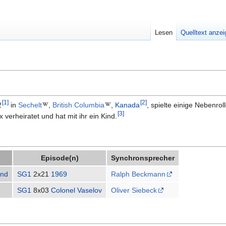
Lesen
Quelltext anze
[
1
]
[
2
]
2
in
Sechelt
,
British Columbia
,
Kanada
, spielte einige Nebenrol
[
3
]
 verheiratet und hat mit ihr ein Kind.
Episode(n)
Synchronsprecher
nd
SG1
2x21
1969
Ralph Beckmann
SG1
8x03
Colonel Vaselov
Oliver Siebeck