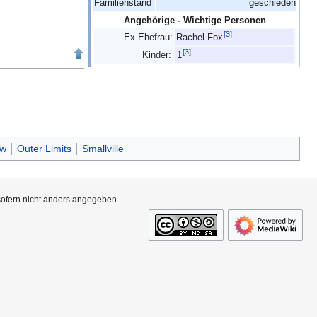
Familienstand
geschieden
Angehörige - Wichtige Personen
[
3
]
Ex-Ehefrau:
Rachel Fox
[
3
]
Kinder:
1
ow
Outer Limits
Smallville
 sofern nicht anders angegeben.