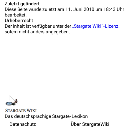
Zuletzt geändert
Administrations-Übersicht
Diese Seite wurde zuletzt am 11. Juni 2010 um 18:43 Uhr
bearbeitet.
Löschantrag
Urheberrecht
Der Inhalt ist verfügbar unter der
„Stargate Wiki“-Lizenz
,
Vandalismus melden
sofern nicht anders angegeben.
Technik-Zentrale
Admin-Anfragen
Bot-Anfragen
Kontakt
Links auf diese Seite
Übersicht
Änderungen an verlinkten Seiten
E-Mail
Benutzerbeiträge
Feedback
Logbücher
IRC-Channel
Das deutschsprachige Stargate-Lexikon
Benutzergruppen ansehen
Nicht angemeldet
Datenschutz
Über StargateWiki
Permanenter Link
Drucken/­exportieren
Ihre IP-Adresse wird öffentlich sichtbar sein, wenn Sie