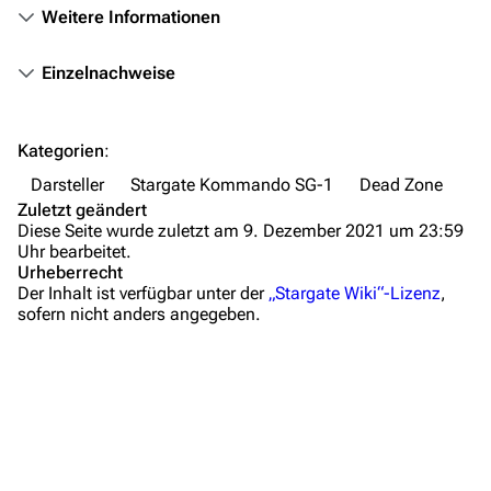
Weitere Informationen
Themengruppen
Einzelnachweise
Letzte Änderungen
FAQ
Kategorien
:
Wiki-Diskussion
Darsteller
Stargate Kommando SG-1
Dead Zone
Anfragen
Zuletzt geändert
Diese Seite wurde zuletzt am 9. Dezember 2021 um 23:59
Administrations-Übersicht
Uhr bearbeitet.
Urheberrecht
Löschantrag
Der Inhalt ist verfügbar unter der
„Stargate Wiki“-Lizenz
,
sofern nicht anders angegeben.
Vandalismus melden
Technik-Zentrale
Admin-Anfragen
Bot-Anfragen