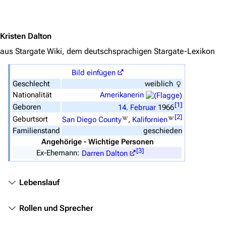
Jump to content
Das Stargate-Universum
Kristen Dalton
Themenportal
aus Stargate Wiki, dem deutschsprachigen Stargate-Lexikon
Personen
Bild einfügen
Völker
Geschlecht
weiblich
Orte
Nationalität
Amerikanerin
[
1
]
Geboren
14.
Februar
1966
Objekte
[
2
]
Geburtsort
San Diego County
,
Kalifornien
Zeitleiste
Familienstand
geschieden
Angehörige - Wichtige Personen
Fanprojekte
[
3
]
Ex-Ehemann:
Darren Dalton
Kommerzielles
Lebenslauf
Mitmachen
Hilfe
Rollen und Sprecher
Autorenportal