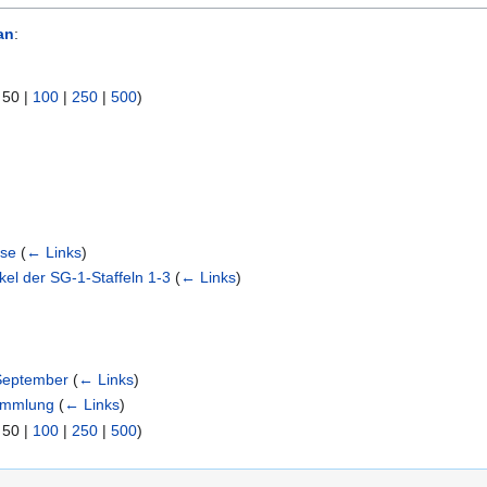
an
:
|
50
|
100
|
250
|
500
)
ise
(
← Links
)
kel der SG-1-Staffeln 1-3
(
← Links
)
 September
(
← Links
)
ammlung
(
← Links
)
|
50
|
100
|
250
|
500
)