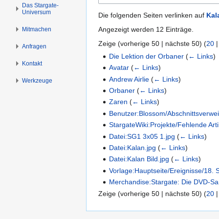
n
n
Das Stargate-
Universum
s
g
Die folgenden Seiten verlinken auf
Kal
p
e
Angezeigt werden 12 Einträge.
Mitmachen
r
n
Zeige (
vorherige 50
|
nächste 50
) (
20
i
Anfragen
n
Die Lektion der Orbaner
(
← Links
)
Kontakt
g
Avatar
(
← Links
)
e
Andrew Airlie
(
← Links
)
Werkzeuge
n
Orbaner
(
← Links
)
Zaren
(
← Links
)
Benutzer:Blossom/Abschnittsverwe
StargateWiki:Projekte/Fehlende Arti
Datei:SG1 3x05 1.jpg
(
← Links
)
Datei:Kalan.jpg
(
← Links
)
Datei:Kalan Bild.jpg
(
← Links
)
Vorlage:Hauptseite/Ereignisse/18.
Merchandise:Stargate: Die DVD-S
Zeige (
vorherige 50
|
nächste 50
) (
20