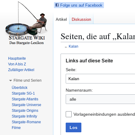
Folge uns auf Facebook
Artikel
Diskussion
Seiten, die auf „Kala
←
Kalan
Z
Z
Hauptseite
Links auf diese Seite
u
u
Von A bis Z
Seite:
r
r
Zufälliger Artikel
N
S
Filme und Serien
a
u
Überblick
v
c
Namensraum:
Stargate SG-1
i
h
alle
Stargate Atlantis
g
e
Stargate Universe
a
s
Stargate Origins
Vorlageneinbindungen ausblen
t
p
Stargate Infinity
Stargate-Romane
i
r
Los
Filme
o
i