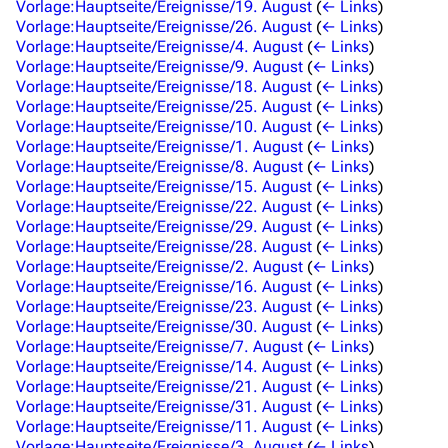
Vorlage:Hauptseite/Ereignisse/19. August
(
← Links
)
Das Stargate-Universum
Vorlage:Hauptseite/Ereignisse/26. August
(
← Links
)
Vorlage:Hauptseite/Ereignisse/4. August
(
← Links
)
Themenportal
Vorlage:Hauptseite/Ereignisse/9. August
(
← Links
)
Vorlage:Hauptseite/Ereignisse/18. August
(
← Links
)
Personen
Vorlage:Hauptseite/Ereignisse/25. August
(
← Links
)
Vorlage:Hauptseite/Ereignisse/10. August
(
← Links
)
Völker
Vorlage:Hauptseite/Ereignisse/1. August
(
← Links
)
Vorlage:Hauptseite/Ereignisse/8. August
(
← Links
)
Orte
Vorlage:Hauptseite/Ereignisse/15. August
(
← Links
)
Objekte
Vorlage:Hauptseite/Ereignisse/22. August
(
← Links
)
Vorlage:Hauptseite/Ereignisse/29. August
(
← Links
)
Zeitleiste
Vorlage:Hauptseite/Ereignisse/28. August
(
← Links
)
Vorlage:Hauptseite/Ereignisse/2. August
(
← Links
)
Fanprojekte
Vorlage:Hauptseite/Ereignisse/16. August
(
← Links
)
Vorlage:Hauptseite/Ereignisse/23. August
(
← Links
)
Kommerzielles
Vorlage:Hauptseite/Ereignisse/30. August
(
← Links
)
Vorlage:Hauptseite/Ereignisse/7. August
(
← Links
)
Mitmachen
Vorlage:Hauptseite/Ereignisse/14. August
(
← Links
)
Vorlage:Hauptseite/Ereignisse/21. August
(
← Links
)
Hilfe
Vorlage:Hauptseite/Ereignisse/31. August
(
← Links
)
Vorlage:Hauptseite/Ereignisse/11. August
(
← Links
)
Autorenportal
Vorlage:Hauptseite/Ereignisse/3. August
(
← Links
)