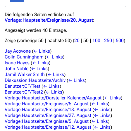
Zufälliger Artikel
Die folgenden Seiten verlinken auf
Spezialseiten
Vorlage:Hauptseite/Ereignisse/20. August
:
Datei hochladen
Angezeigt werden 40 Einträge.
Filme und Serien
Zeige (
vorherige 50
|
nächste 50
) (
20
|
50
|
100
|
250
|
500
)
Überblick
Jay Acovone
(
← Links
)
Colin Cunningham
(
← Links
)
Stargate SG-1
Isaac Hayes
(
← Links
)
John Noble
(
← Links
)
Stargate Atlantis
Jamil Walker Smith
(
← Links
)
Diskussion:Hauptseite/Archiv
(
← Links
)
Stargate Universe
Benutzer:CF/Test
(
← Links
)
Benutzer:CF/Test2
(
← Links
)
Stargate Origins
Vorlage:Hauptseite/Darsteller-Kalender/August
(
← Links
)
Stargate Infinity
Vorlage:Hauptseite/Ereignisse/6. August
(
← Links
)
Vorlage:Hauptseite/Ereignisse/13. August
(
← Links
)
Stargate-Romane
Vorlage:Hauptseite/Ereignisse/27. August
(
← Links
)
Vorlage:Hauptseite/Ereignisse/5. August
(
← Links
)
Filme
Vorlage:Hauptseite/Ereignisse/12. August
(
← Links
)