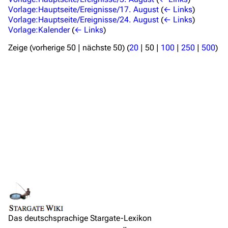
Themengruppen
Vorlage:Hauptseite/Ereignisse/17. August
(
← Links
)
Vorlage:Hauptseite/Ereignisse/24. August
(
← Links
)
Letzte Änderungen
Vorlage:Kalender
(
← Links
)
FAQ
Zeige (
vorherige 50
|
nächste 50
) (
20
|
50
|
100
|
250
|
500
)
Wiki-Diskussion
Anfragen
Administrations-Übersicht
Löschantrag
Vandalismus melden
Technik-Zentrale
Admin-Anfragen
Bot-Anfragen
Das deutschsprachige Stargate-Lexikon
Kontakt