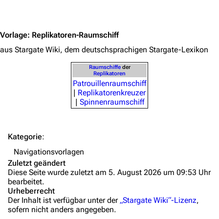
Orte
Jump to content
Objekte
Vorlage
:
Replikatoren-Raumschiff
Zeitleiste
aus Stargate Wiki, dem deutschsprachigen Stargate-Lexikon
Fanprojekte
Raumschiffe
der
Kommerzielles
Replikatoren
Patrouillenraumschiff
|
Replikatorenkreuzer
Mitmachen
|
Spinnenraumschiff
Hilfe
Autorenportal
Kategorie
:
Themengruppen
Navigationsvorlagen
Zuletzt geändert
Letzte Änderungen
Diese Seite wurde zuletzt am 5. August 2026 um 09:53 Uhr
bearbeitet.
FAQ
Urheberrecht
Der Inhalt ist verfügbar unter der
„Stargate Wiki“-Lizenz
,
Wiki-Diskussion
sofern nicht anders angegeben.