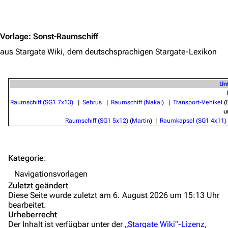
Völker
Jump to content
Orte
Vorlage
:
Sonst-Raumschiff
Objekte
aus Stargate Wiki, dem deutschsprachigen Stargate-Lexikon
Zeitleiste
Fanprojekte
Un
Kommerzielles
Raumschiff (SG1 7x13)
|
Sebrus
|
Raumschiff (Nakai)
|
Transport-Vehikel
(
u
Mitmachen
Raumschiff (SG1 5x12)
(
Martin
) |
Raumkapsel (SG1 4x11)
Hilfe
Autorenportal
Kategorie
:
Themengruppen
Navigationsvorlagen
Zuletzt geändert
Letzte Änderungen
Diese Seite wurde zuletzt am 6. August 2026 um 15:13 Uhr
bearbeitet.
FAQ
Urheberrecht
Der Inhalt ist verfügbar unter der
„Stargate Wiki“-Lizenz
,
Wiki-Diskussion