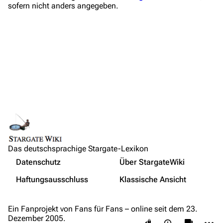
sofern nicht anders angegeben.
Anfragen
Administrations-Übersicht
Löschantrag
Vandalismus melden
Technik-Zentrale
Admin-Anfragen
Bot-Anfragen
Links auf diese Seite
Das deutschsprachige Stargate-Lexikon
Änderungen an verlinkten Seiten
Kontakt
Nicht angemeldet
Datenschutz
Über StargateWiki
Druckversion
Übersicht
Ihre IP-Adresse wird öffentlich sichtbar sein, wenn Sie
Haftungsausschluss
Klassische Ansicht
Änderungen vornehmen.
Permanenter Link
E-Mail
Seiten­­informationen
Wer ist online?
Feedback
Ein Fanprojekt von Fans für Fans – online seit dem 23.
Dezember 2005.
Weiter
Ansichten
associate