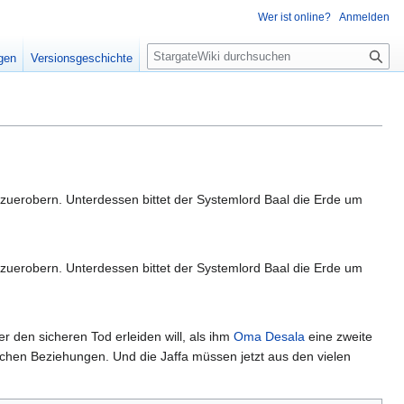
Wer ist online?
Anmelden
S
igen
Versionsgeschichte
u
c
h
e
kzuerobern. Unterdessen bittet der Systemlord Baal die Erde um
kzuerobern. Unterdessen bittet der Systemlord Baal die Erde um
r den sicheren Tod erleiden will, als ihm
Oma Desala
eine zweite
chen Beziehungen. Und die Jaffa müssen jetzt aus den vielen