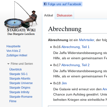
Folge uns auf Facebook
Artikel
Diskussion
Abrechnung
Z
Z
Abrechnung
ist ein
Mehrteiler
, der fo
u
u
Hauptseite
8x16
Abrechnung, Teil 1
r
r
Von A bis Z
Die Jaffa Widerstandsbewegung star
N
S
Zufälliger Artikel
Hilfe, als er einem gemeinsamen F
a
u
Filme und Serien
8x17
Abrechnung, Teil 2
v
c
Überblick
Die Jaffa Widerstandsbewegung star
i
h
Stargate SG-1
Hilfe, als er einem gemeinsamen F
g
e
Stargate Atlantis
a
s
8x18
Jim
Stargate Universe
t
p
Stargate Origins
Die Galaxie wird erneut von den
An
i
r
Stargate Infinity
Chance zum Aufstieg gewährt. Un
Stargate-Romane
o
i
befreiten Kriegen eine einheitliche
Filme
n
n