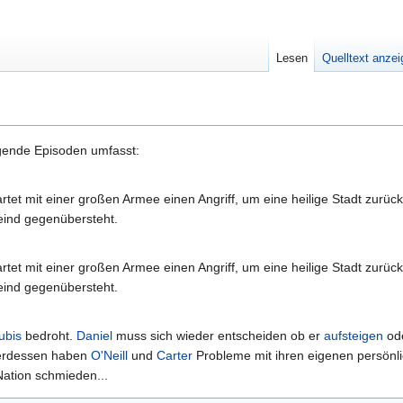
Lesen
Quelltext anze
lgende Episoden umfasst:
tet mit einer großen Armee einen Angriff, um eine heilige Stadt zurüc
eind gegenübersteht.
tet mit einer großen Armee einen Angriff, um eine heilige Stadt zurüc
eind gegenübersteht.
ubis
bedroht.
Daniel
muss sich wieder entscheiden ob er
aufsteigen
ode
terdessen haben
O'Neill
und
Carter
Probleme mit ihren eigenen persönli
 Nation schmieden...