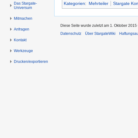
s
g
Kategorien
:
Mehrteiler
Stargate K
Das Stargate-
Universum
p
e
r
n
Mitmachen
i
Diese Seite wurde zuletzt am 1. Oktober 2015 
n
Anfragen
Datenschutz
Über StargateWiki
Haftungsa
g
Kontakt
e
n
Werkzeuge
Drucken/­exportieren