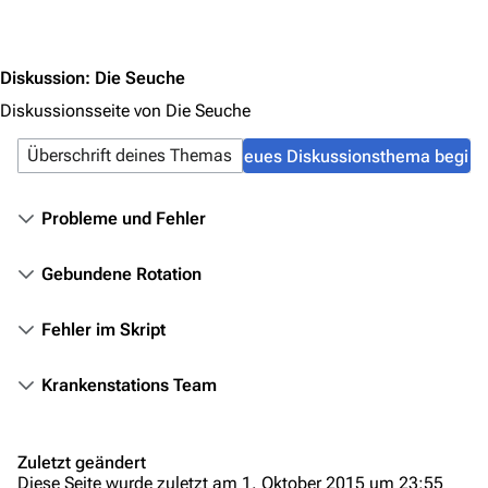
Jump to content
Zeitleiste
Fanprojekte
Diskussion
:
Die Seuche
Kommerzielles
Diskussionsseite von Die Seuche
Mitmachen
Hilfe
Probleme und Fehler
Autorenportal
Themengruppen
Gebundene Rotation
Letzte Änderungen
Fehler im Skript
FAQ
Wiki-Diskussion
Krankenstations Team
Anfragen
Zuletzt geändert
Administrations-Übersicht
Diese Seite wurde zuletzt am 1. Oktober 2015 um 23:55