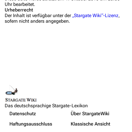
Uhr bearbeitet.
Löschantrag
Urheberrecht
Der Inhalt ist verfügbar unter der
„Stargate Wiki“-Lizenz
,
Vandalismus melden
sofern nicht anders angegeben.
Technik-Zentrale
Admin-Anfragen
Bot-Anfragen
Kontakt
Übersicht
E-Mail
Feedback
IRC-Channel
Das deutschsprachige Stargate-Lexikon
Links auf diese Seite
Probleme und Fehler
Nicht angemeldet
Datenschutz
Über StargateWiki
Änderungen an verlinkten Seiten
Gebundene Rotation
Drucken/­exportieren
Ihre IP-Adresse wird öffentlich sichtbar sein, wenn Sie
Haftungsausschluss
Klassische Ansicht
Änderungen vornehmen.
Fehler im Skript
Permanenter Link
Buch erstellen