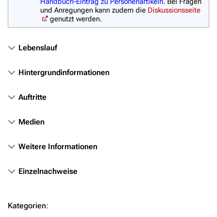
Personen
Handbuch-Eintrag zu Personenartikeln
. Bei Fragen
und Anregungen kann zudem die
Diskussionsseite
Völker
genutzt werden.
Orte
Lebenslauf
Objekte
Zeitleiste
Hintergrundinformationen
Fanprojekte
Auftritte
Kommerzielles
Medien
Mitmachen
Hilfe
Weitere Informationen
Autorenportal
Einzelnachweise
Themengruppen
Letzte Änderungen
Kategorien
:
FAQ