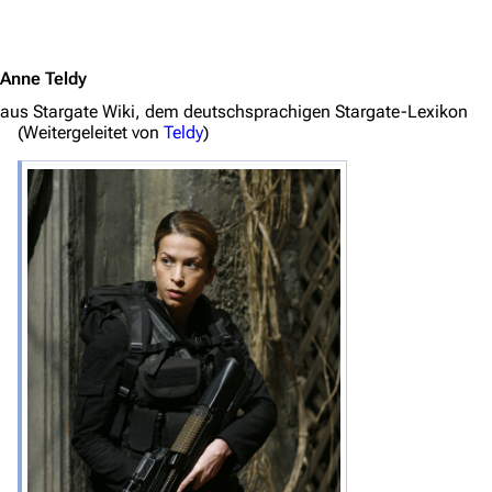
Jump to content
Anne Teldy
aus Stargate Wiki, dem deutschsprachigen Stargate-Lexikon
(Weitergeleitet von
Teldy
)
3639
2133
346.444
Navigation
Hauptseite
Von A bis Z
Zufälliger Artikel
Spezialseiten
Datei hochladen