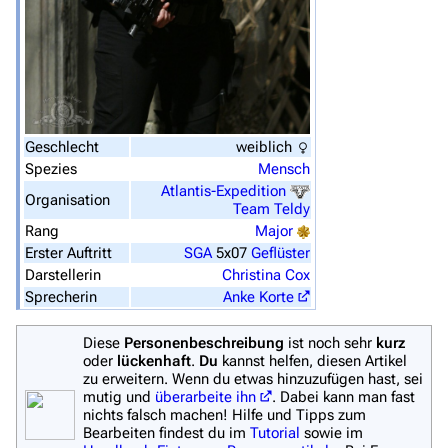
Filme und Serien
Überblick
Stargate SG-1
Geschlecht
weiblich
Stargate Atlantis
Spezies
Mensch
Stargate Universe
Atlantis-Expedition
Organisation
Team Teldy
Stargate Origins
Rang
Major
Erster Auftritt
SGA
5x07
Geflüster
Stargate Infinity
Darstellerin
Christina Cox
Stargate-Romane
Sprecherin
Anke Korte
Filme
Diese
Personenbeschreibung
ist noch sehr
kurz
oder
lückenhaft
.
Du
kannst helfen, diesen Artikel
Das Stargate-Universum
zu erweitern. Wenn du etwas hinzuzufügen hast, sei
mutig und
überarbeite ihn
. Dabei kann man fast
Themenportal
nichts falsch machen! Hilfe und Tipps zum
Bearbeiten findest du im
Tutorial
sowie im