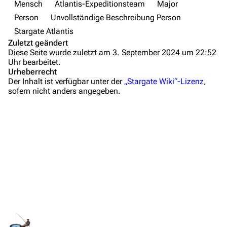
Mensch
Atlantis-Expeditionsteam
Major
Wiki-Diskussion
Person
Unvollständige Beschreibung Person
Stargate Atlantis
Anfragen
Zuletzt geändert
Diese Seite wurde zuletzt am 3. September 2024 um 22:52
Administrations-Übersicht
Uhr bearbeitet.
Urheberrecht
Löschantrag
Der Inhalt ist verfügbar unter der
„Stargate Wiki“-Lizenz
,
sofern nicht anders angegeben.
Vandalismus melden
Technik-Zentrale
Admin-Anfragen
Bot-Anfragen
Kontakt
Übersicht
Lebenslauf
E-Mail
Hintergrundinformationen