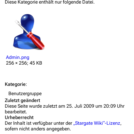
Diese Kategorie enthält nur folgende Datei.
Mitmachen
Hilfe
Autorenportal
Themengruppen
Letzte Änderungen
Admin.png
256 × 256; 45 KB
FAQ
Wiki-Diskussion
Kategorie
:
Anfragen
Benutzergruppe
Zuletzt geändert
Administrations-Übersicht
Diese Seite wurde zuletzt am 25. Juli 2009 um 20:09 Uhr
bearbeitet.
Löschantrag
Urheberrecht
Der Inhalt ist verfügbar unter der
„Stargate Wiki“-Lizenz
,
Vandalismus melden
sofern nicht anders angegeben.