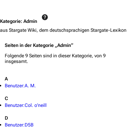
Jump to content
Navigation
Kategorie
:
Admin
Hauptseite
aus Stargate Wiki, dem deutschsprachigen Stargate-Lexikon
Von A bis Z
Zufälliger Artikel
Seiten in der Kategorie „Admin“
Spezialseiten
Folgende 9 Seiten sind in dieser Kategorie, von 9
insgesamt.
Datei hochladen
A
Filme und Serien
Benutzer:A. M.
Überblick
C
Stargate SG-1
Benutzer:Col. o'neill
Stargate Atlantis
D
Stargate Universe
Benutzer:D5B