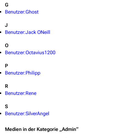
Stargate Origins
G
Stargate Infinity
Benutzer:Ghost
Stargate-Romane
J
Benutzer:Jack ONeill
Filme
O
Das Stargate-Universum
Benutzer:Octavius1200
Themenportal
P
Personen
Benutzer:Philipp
Völker
R
Orte
Benutzer:Rene
Objekte
S
Benutzer:SilverAngel
Zeitleiste
Fanprojekte
Medien in der Kategorie „Admin“
Kommerzielles