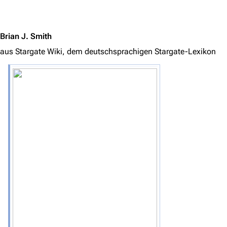
Jump to content
Brian J. Smith
aus Stargate Wiki, dem deutschsprachigen Stargate-Lexikon
3638
2133
346.284