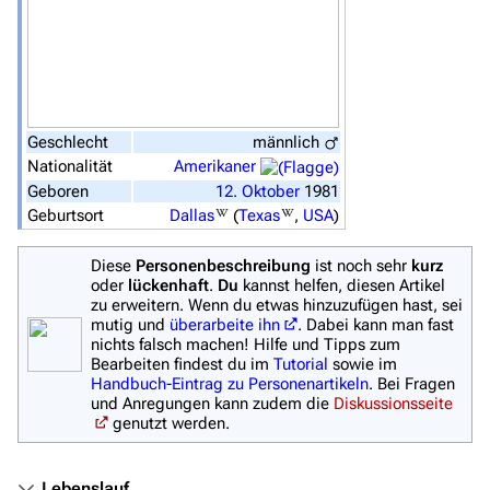
Navigation
Hauptseite
Von A bis Z
Zufälliger Artikel
Geschlecht
männlich
Nationalität
Amerikaner
Spezialseiten
Geboren
12.
Oktober
1981
Datei hochladen
Geburtsort
Dallas
(
Texas
,
USA
)
Filme und Serien
Diese
Personenbeschreibung
ist noch sehr
kurz
oder
lückenhaft
.
Du
kannst helfen, diesen Artikel
Überblick
zu erweitern. Wenn du etwas hinzuzufügen hast, sei
mutig und
überarbeite ihn
. Dabei kann man fast
Stargate SG-1
nichts falsch machen! Hilfe und Tipps zum
Bearbeiten findest du im
Tutorial
sowie im
Stargate Atlantis
Handbuch-Eintrag zu Personenartikeln
. Bei Fragen
und Anregungen kann zudem die
Diskussionsseite
Stargate Universe
genutzt werden.
Stargate Origins
Lebenslauf