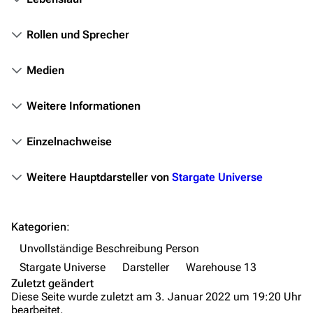
Stargate Infinity
Stargate-Romane
Rollen und Sprecher
Filme
Medien
Das Stargate-Universum
Weitere Informationen
Themenportal
Personen
Einzelnachweise
Völker
Weitere Hauptdarsteller von
Stargate Universe
Orte
Objekte
Kategorien
:
Zeitleiste
Unvollständige Beschreibung Person
Fanprojekte
Stargate Universe
Darsteller
Warehouse 13
Zuletzt geändert
Kommerzielles
Diese Seite wurde zuletzt am 3. Januar 2022 um 19:20 Uhr
bearbeitet.