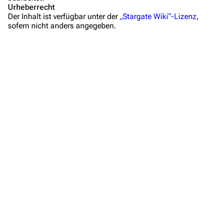
Mitmachen
Urheberrecht
Der Inhalt ist verfügbar unter der
„Stargate Wiki“-Lizenz
,
Hilfe
sofern nicht anders angegeben.
Autorenportal
Themengruppen
Letzte Änderungen
FAQ
Wiki-Diskussion
Anfragen
Administrations-Übersicht
Löschantrag
Vandalismus melden
Technik-Zentrale