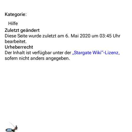
Hilfe
Autorenportal
Kategorie
:
Themengruppen
Hilfe
Zuletzt geändert
Letzte Änderungen
Diese Seite wurde zuletzt am 6. Mai 2020 um 03:45 Uhr
bearbeitet.
FAQ
Urheberrecht
Der Inhalt ist verfügbar unter der
„Stargate Wiki“-Lizenz
,
Wiki-Diskussion
sofern nicht anders angegeben.
Anfragen
Administrations-Übersicht
Löschantrag
Vandalismus melden
Technik-Zentrale
Admin-Anfragen
Bot-Anfragen