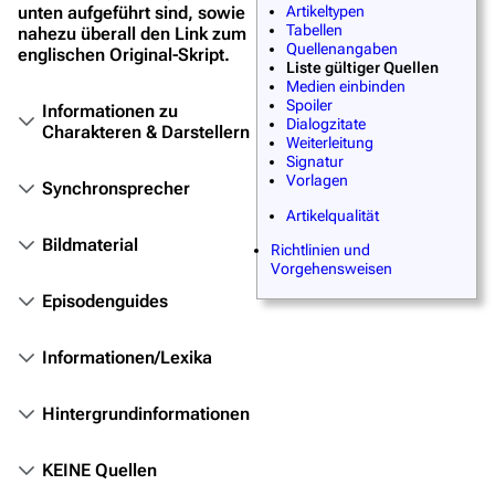
unten aufgeführt sind, sowie
Artikeltypen
Tabellen
nahezu überall den Link zum
Filme
Quellenangaben
englischen Original-Skript.
Liste gültiger Quellen
Das Stargate-Universum
Medien einbinden
Spoiler
Informationen zu
Dialogzitate
Themenportal
Charakteren & Darstellern
Weiterleitung
Signatur
Personen
Vorlagen
Synchronsprecher
Völker
Artikelqualität
Bildmaterial
Orte
Richtlinien und
Vorgehensweisen
Objekte
Episodenguides
Zeitleiste
Informationen/Lexika
Fanprojekte
Kommerzielles
Hintergrundinformationen
Mitmachen
KEINE Quellen