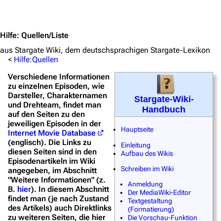
Hauptseite
Jump to content
Von A bis Z
Hilfe
:
Quellen/Liste
Zufälliger Artikel
aus Stargate Wiki, dem deutschsprachigen Stargate-Lexikon
Spezialseiten
<
Hilfe:Quellen
Datei hochladen
Verschiedene Informationen
zu einzelnen Episoden, wie
Filme und Serien
Darsteller, Charakternamen
Stargate-Wiki-
und Drehteam, findet man
Handbuch
Überblick
auf den Seiten zu den
jeweiligen Episoden in der
Hauptseite
Stargate SG-1
Internet Movie Database
(englisch). Die Links zu
Einleitung
Stargate Atlantis
diesen Seiten sind in den
Aufbau des Wikis
Episodenartikeln im Wiki
Stargate Universe
Schreiben im Wiki
angegeben, im Abschnitt
"Weitere Informationen" (z.
Stargate Origins
Anmeldung
B.
hier
). In diesem Abschnitt
Der MediaWiki-Editor
findet man (je nach Zustand
Stargate Infinity
Textgestaltung
des Artikels) auch Direktlinks
(Formatierung)
zu weiteren Seiten, die hier
Die Vorschau-Funktion
Stargate-Romane