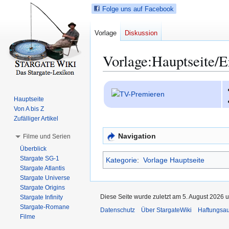
Folge uns auf Facebook
Vorlage
Diskussion
Vorlage
:
Hauptseite/E
Z
Z
u
u
Hauptseite
r
r
Von A bis Z
N
S
Zufälliger Artikel
a
u
Navigation
Filme und Serien
v
c
Überblick
i
h
Stargate SG-1
Kategorie
:
Vorlage Hauptseite
g
e
Stargate Atlantis
a
s
Stargate Universe
t
p
Stargate Origins
Diese Seite wurde zuletzt am 5. August 2026 u
i
r
Stargate Infinity
Stargate-Romane
o
i
Datenschutz
Über StargateWiki
Haftungsa
Filme
n
n