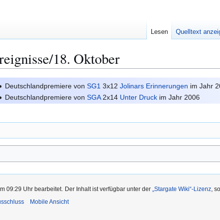
Lesen
Quelltext anze
reignisse/18. Oktober
Deutschlandpremiere von
SG1
3x12
Jolinars Erinnerungen
im Jahr 
Deutschlandpremiere von
SGA
2x14
Unter Druck
im Jahr 2006
m 09:29 Uhr bearbeitet.
Der Inhalt ist verfügbar unter der
„Stargate Wiki“-Lizenz
, s
usschluss
Mobile Ansicht