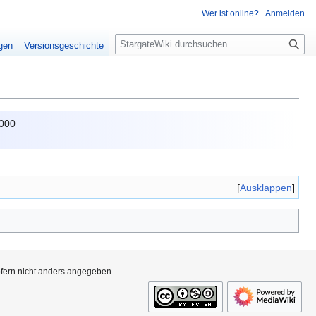
Wer ist online?
Anmelden
S
igen
Versionsgeschichte
u
c
h
e
2000
Ausklappen
ofern nicht anders angegeben.