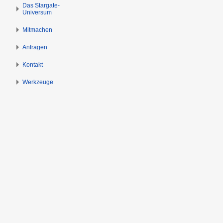
s
g
Das Stargate-
Universum
p
e
r
n
Mitmachen
i
n
Anfragen
g
Kontakt
e
n
Werkzeuge